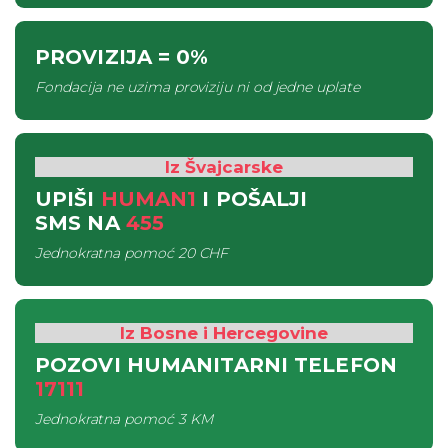
PROVIZIJA
= 0%
Fondacija ne uzima proviziju ni od jedne uplate
Iz Švajcarske
UPIŠI
HUMAN1
I POŠALJI
SMS
NA
455
Jednokratna pomoć
20 CHF
Iz Bosne i Hercegovine
POZOVI HUMANITARNI TELEFON
17111
Jednokratna pomoć
3 KM