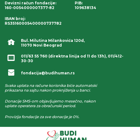
Devizni račun fondacije
:
PIB:
160-0054000007377-82
109638134
IBAN broj
:
RS35160005400000737782
Bul. Milutina Milankovića 120d,
11070 Novi Beograd
011/63 55 760
(direktna linija od 11 do 13h),
011/412-
30-30
fondacija@budihuman.rs
Svaka uplata na račune korisnika biće automatski
prikazana na sajtu nakon proknjiženja u banci.
Donacije SMS-om objavljujemo mesečno, nakon
uplate operatera za obračunski period.
Provizija fondacije za sve donacije je 0%.