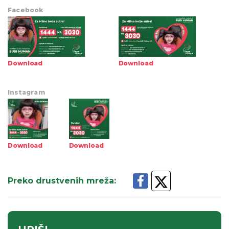
Facebook
Download
Download
Instagram
Download
Download
Preko drustvenih mreža
: