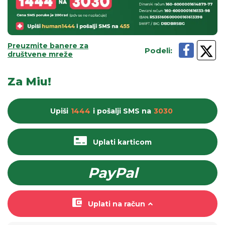
Preuzmite banere za
Podeli
:
društvene mreže
Za Miu!
Upiši
1444
i pošalji
SMS
na
3030
Uplati karticom
PayPal
Uplati na račun