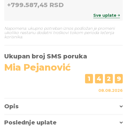
+
799.587,45 RSD
Sve uplate
Napomena: ukupno potreban iznos podložan je promeni
ukoliko nastanu dodatni troškovi tokom perioda lečenja
korisnika.
Ukupan broj SMS poruka
Mia Pejanović
1
4
2
9
08.08.2026
Opis
Poslednje uplate