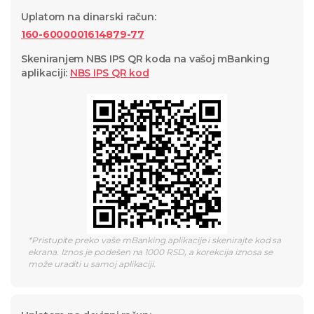
Uplatom na dinarski račun
:
160-6000001614879-77
Skeniranjem NBS IPS QR koda na vašoj mBanking
aplikaciji
:
NBS IPS QR
kod
*
Pristupite preko vaše mBanking aplikacije i skenirajte kod sa
ekrana. Iznos je podešen na 1000 RSD, a korekcija iznosa se
može uraditi u samoj aplikaciji.