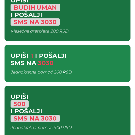
UPIŠI
BUDIHUMAN
I POŠALJI
SMS
NA
3030
Mesečna pretplata
200 RSD
UPIŠI
1
I POŠALJI
SMS
NA
3030
Jednokratna pomoć
200 RSD
UPIŠI
500
I POŠALJI
SMS
NA
3030
Jednokratna pomoć
500 RSD