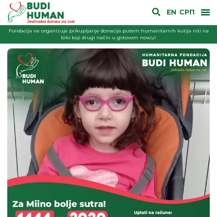
EN
СРП
Fondacija ne organizuje prikupljanje donacija putem humanitarnih kutija niti na
bilo koji drugi način u gotovom novcu!