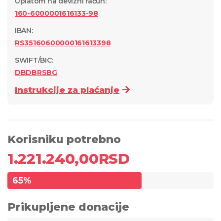
Uplatom na devizni račun
:
160-6000001616133-98
IBAN:
RS35160600000161613398
SWIFT/BIC:
DBDBRSBG
Instrukcije za plaćanje
Korisniku potrebno
1.221.240,00
RSD
65
%
Prikupljene donacije