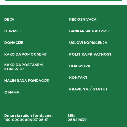
DECA
REČ OSNIVAČA
ODRASLI
BANKARSKE PROVIZIJE
DONACIJE
USLOVI KORIŠĆENJA
KAKO DA POMOGNEM?
POLITIKA PRIVATNOSTI
KAKO DA POSTANEM
DIJASPORA
KORISNIK?
KONTAKT
NAČIN RADA FONDACIJE
/
PRAVILNIK
STATUT
O NAMA
Dinarski račun fondacije
:
MB:
160-0000000403108-51
28829639