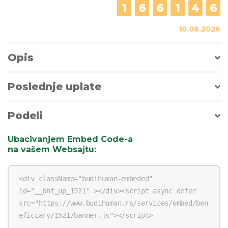
1
6
6
1
4
6
10.08.2026
Opis
Poslednje uplate
Podeli
Ubacivanjem Embed Code-a
na vašem Websajtu
: