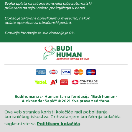
Svaka uplata na račune korisnika biće automatski
prikazana na sajtu nakon proknjiženja u banci.
Donacije SMS-om objavljujemo mesečno, nakon
uplate operatera za obračunski period.
Provizija fondacije za sve donacije je 0%.
Budihuman.rs -
Humanitarna fondacija
"Budi human -
Aleksandar Šapić" © 2021.
Sva prava zadržana.
Ova veb stranica koristi kolačiće radi poboljšanja
korisničkog iskustva.
Prihvatanjem korišćenja kolačića
saglasni ste sa
Politikom kolačića
.