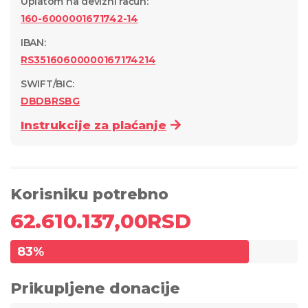
Uplatom na devizni račun
:
160-6000001671742-14
IBAN:
RS35160600000167174214
SWIFT/BIC:
DBDBRSBG
Instrukcije za plaćanje
Korisniku potrebno
62.610.137,00
RSD
83
%
Prikupljene donacije