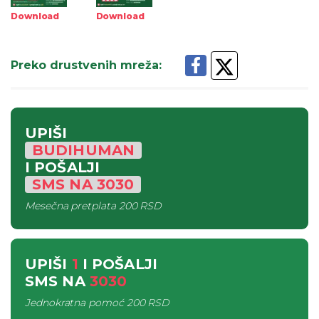
Download
Download
Preko drustvenih mreža
:
UPIŠI
BUDIHUMAN
I POŠALJI
SMS
NA
3030
Mesečna pretplata
200 RSD
UPIŠI
1
I POŠALJI
SMS
NA
3030
Jednokratna pomoć
200 RSD