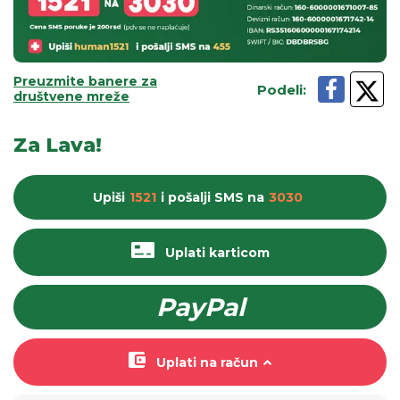
Preuzmite banere za
Podeli
:
društvene mreže
Za Lava!
Upiši
1521
i pošalji
SMS
na
3030
Uplati karticom
PayPal
Uplati na račun