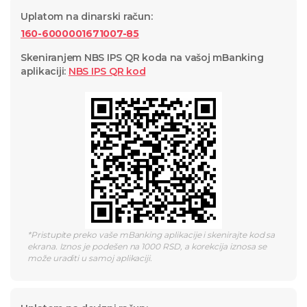
Uplatom na dinarski račun
:
160-6000001671007-85
Skeniranjem NBS IPS QR koda na vašoj mBanking
aplikaciji
:
NBS IPS QR
kod
*
Pristupite preko vaše mBanking aplikacije i skenirajte kod sa
ekrana. Iznos je podešen na 1000 RSD, a korekcija iznosa se
može uraditi u samoj aplikaciji.