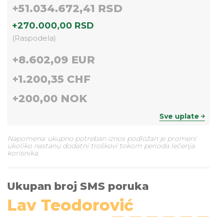
+
51.034.672,41 RSD
+
270.000,00 RSD
(
Raspodela
)
+
8.602,09 EUR
+
1.200,35 CHF
+
200,00 NOK
Sve uplate
Napomena: ukupno potreban iznos podložan je promeni
ukoliko nastanu dodatni troškovi tokom perioda lečenja
korisnika.
Ukupan broj SMS poruka
Lav Teodorović