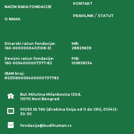
KONTAKT
NAČIN RADA FONDACIJE
/
PRAVILNIK
STATUT
O NAMA
Dinarski račun fondacije
:
MB:
160-0000000403108-51
28829639
Devizni račun fondacije
:
PIB:
160-0054000007377-82
109638134
IBAN broj
:
RS35160005400000737782
Bul. Milutina Milankovića 120d,
11070 Novi Beograd
011/63 55 760
(direktna linija od 11 do 13h),
011/412-
30-30
fondacija@budihuman.rs