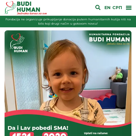
EN
СРП
Fondacija ne organizuje prikupljanje donacija putem humanitarnih kutija niti na
bilo koji drugi način u gotovom novcu!