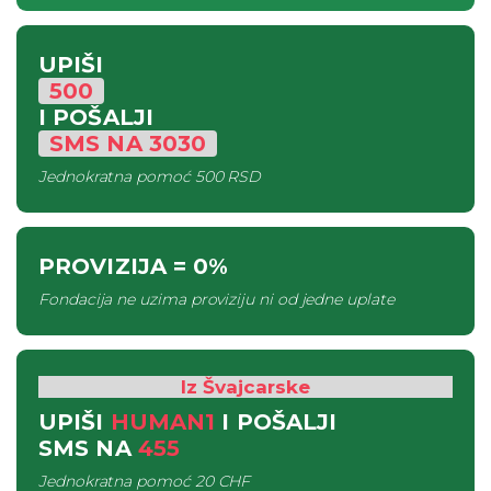
UPIŠI
500
I POŠALJI
SMS
NA
3030
Jednokratna pomoć
500 RSD
PROVIZIJA
= 0%
Fondacija ne uzima proviziju ni od jedne uplate
Iz Švajcarske
UPIŠI
HUMAN1
I POŠALJI
SMS
NA
455
Jednokratna pomoć
20 CHF