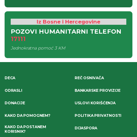
Iz Bosne i Hercegovine
POZOVI HUMANITARNI TELEFON
17111
Jednokratna pomoć
3 KM
DECA
REČ OSNIVAČA
ODRASLI
BANKARSKE PROVIZIJE
DONACIJE
USLOVI KORIŠĆENJA
KAKO DA POMOGNEM?
POLITIKA PRIVATNOSTI
KAKO DA POSTANEM
DIJASPORA
KORISNIK?