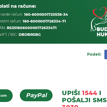
Podeli
:
UPIŠI
1544
I
PayPal
icom
POŠALJI
SMS