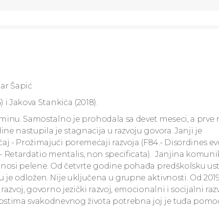
ar Šapić
 i Jakova Stankića (2018).
rminu. Samostalno je prohodala sa devet meseci, a prve r
ne nastupila je stagnacija u razvoju govora. Janji je
j - Prožimajući poremećaji razvoja (F84.- Disordines ev
- Retardatio mentalis, non specificata). Janjina komunik
e, nosi pelene. Od četvrte godine pohađa predškolsku us
 je odložen. Nije uključena u grupne aktivnosti. Od 201
azvoj, govorno jezički razvoj, emocionalni i socijalni raz
vnostima svakodnevnog života potrebna joj je tuđa pomo