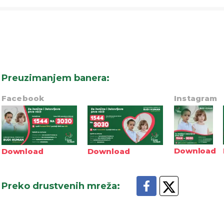
Preuzimanjem banera
:
Facebook
Instagram
Download
Download
Download
Preko drustvenih mreža
: