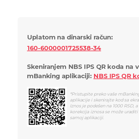
Uplatom na dinarski račun
:
160-6000001725538-34
Skeniranjem NBS IPS QR koda na v
mBanking aplikaciji
:
NBS IPS QR
k
*
Pristupite preko vaše mBankin
aplikacije i skenirajte kod sa ekr
Iznos je podešen na 1000 RSD, a
korekcija iznosa se može uraditi
samoj aplikaciji.