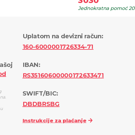
3030
Jednokratna pomoć
20
Uplatom na devizni račun
:
160-6000001726334-71
ašoj
IBAN:
od
RS35160600000172633471
g
SWIFT/BIC:
ana.
DBDBRSBG
 u
Instrukcije za plaćanje