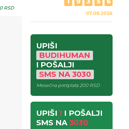
1
9
3
5
6
0 RSD
07.08.2026
UPIŠI
BUDIHUMAN
I POŠALJI
SMS
NA
3030
Mesečna pretplata
200 RSD
UPIŠI
1
I POŠALJI
SMS
NA
3030