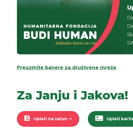
Preuzmite banere za društvene mreže
Za Janju i Jakova!
Uplati na račun
Uplati kart