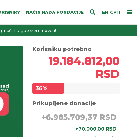
RISNIK?
NAČIN RADA FONDACIJE
EN
СРП
rugi način u gotovom novcu!
Korisniku potrebno
19.184.812,00
RSD
36
%
Prikupljene donacije
+
6.985.709,37 RSD
+
70.000,00 RSD