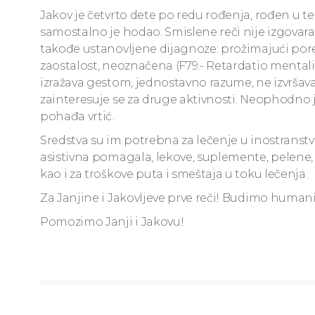
Jakov je četvrto dete po redu rođenja, rođen u 
samostalno je hodao. Smislene reči nije izgovarao a
takođe ustanovljene dijagnoze: prožimajući porem
zaostalost, neoznačena (F79.- Retardatio mentalis
izražava gestom, jednostavno razume, ne izvršava
zainteresuje se za druge aktivnosti. Neophodno
pohađa vrtić.
Sredstva su im potrebna za lečenje u inostranstvu,
asistivna pomagala, lekove, suplemente, pelene,
kao i za troškove puta i smeštaja u toku lečenja.
Za Janjine i Jakovljeve prve reči! Budimo humani
Pomozimo Janji i Jakovu!