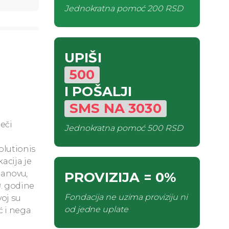
Jednokratna pomoć
200 RSD
UPIŠI
500
I POŠALJI
SMS
NA
3030
eči
Jednokratna pomoć
500 RSD
olutionis
acija je
tanovu,
PROVIZIJA
= 0%
9. godine
Fondacija ne uzima proviziju ni
voj su
od jedne uplate
ć i nega