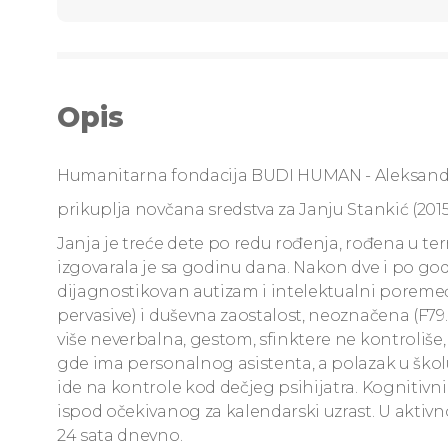
Opis
Humanitarna fondacija BUDI HUMAN - Aleksand
prikuplja novčana sredstva za Janju Stankić (2015)
Janja je treće dete po redu rođenja, rođena u te
izgovarala je sa godinu dana. Nakon dve i po godi
dijagnostikovan autizam i intelektualni poremeća
pervasive) i duševna zaostalost, neoznačena (F79.
više neverbalna, gestom, sfinktere ne kontroliš
gde ima personalnog asistenta, a polazak u školu
ide na kontrole kod dečjeg psihijatra. Kognitivni r
ispod očekivanog za kalendarski uzrast. U akti
24 sata dnevno.