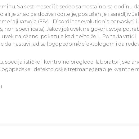
terminu. Sa šest meseci je sedeo samostalno, sa godinu 
li je znao da doziva roditelje, poslušan je i saradljiv. J
ećaji razvoja (F84.- Disordines evolutionis pervasive) 
, non specificata). Jakov još uvek ne govori, svoje potre
 uvek naloženo, pokazuje kad nešto želi. Pohađa vrtić i
 je da nastavi rad sa logopedom/defektologom i da redo
 specijalističke i kontrolne preglede, laboratorijske ana
 logopedske i defektološke tretmane,terapije kvantne m
!