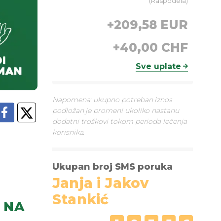
(
Raspodela
)
+
209,58 EUR
+
40,00 CHF
Sve uplate
Napomena: ukupno potreban iznos
podložan je promeni ukoliko nastanu
dodatni troškovi tokom perioda lečenja
korisnika.
Ukupan broj SMS poruka
Janja i Jakov
Stankić
NA