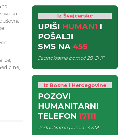
dana
akovu su
Iz Švajcarske
i duševna
UPIŠI
HUMAN1
I
be
POŠALJI
vno
SMS
NA
455
Jednokratna pomoć
20 CHF
lize,
edicine,
Iz Bosne i Hercegovine
POZOVI
HUMANITARNI
TELEFON
17111
Jednokratna pomoć
3 KM