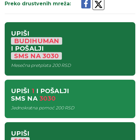
Preko drustvenih mreža
:
UPIŠI
BUDIHUMAN
I POŠALJI
SMS
NA
3030
Mesečna pretplata
200 RSD
UPIŠI
1
I POŠALJI
SMS
NA
3030
Jednokratna pomoć
200 RSD
UPIŠI