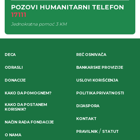
POZOVI HUMANITARNI TELEFON
17111
Jednokratna pomoć
3 KM
DECA
REČ OSNIVAČA
ODRASLI
BANKARSKE PROVIZIJE
DONACIJE
USLOVI KORIŠĆENJA
KAKO DA POMOGNEM?
POLITIKA PRIVATNOSTI
KAKO DA POSTANEM
DIJASPORA
KORISNIK?
KONTAKT
NAČIN RADA FONDACIJE
/
PRAVILNIK
STATUT
O NAMA