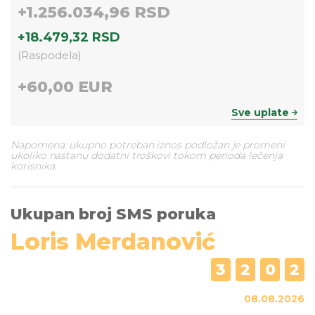
+
1.256.034,96 RSD
+
18.479,32 RSD
(
Raspodela
)
+
60,00 EUR
Sve uplate
Napomena: ukupno potreban iznos podložan je promeni
ukoliko nastanu dodatni troškovi tokom perioda lečenja
korisnika.
Ukupan broj SMS poruka
Loris Merdanović
3
2
0
2
08.08.2026