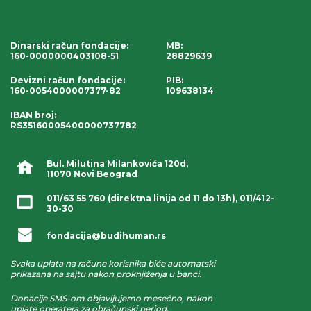
Dinarski račun fondacije
:
MB:
160-0000000403108-51
28829639
Devizni račun fondacije
:
PIB:
160-0054000007377-82
109638134
IBAN broj
:
RS35160005400000737782
Bul. Milutina Milankovića 120d,
11070 Novi Beograd
011/63 55 760
(direktna linija od 11 do 13h),
011/412-
30-30
fondacija@budihuman.rs
Svaka uplata na račune korisnika biće automatski
prikazana na sajtu nakon proknjiženja u banci.
Donacije SMS-om objavljujemo mesečno, nakon
uplate operatera za obračunski period.