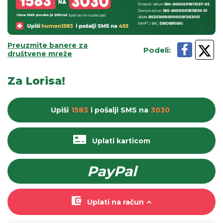
Preuzmite banere za
Podeli
:
društvene mreže
Za Lorisa!
Upiši
1583
i pošalji
SMS
na
3030
Uplati karticom
PayPal
Uplati na račun