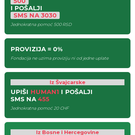
500
I POŠALJI
SMS
NA
3030
Jednokratna pomoć
500 RSD
PROVIZIJA
= 0%
Fondacija ne uzima proviziju ni od jedne uplate
Iz Švajcarske
UPIŠI
HUMAN1
I POŠALJI
SMS
NA
455
Jednokratna pomoć
20 CHF
Iz Bosne i Hercegovine