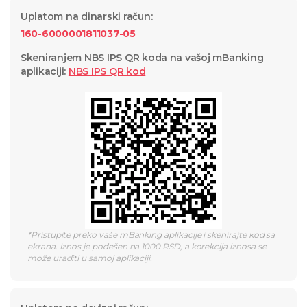
Uplatom na dinarski račun
:
160-6000001811037-05
Skeniranjem NBS IPS QR koda na vašoj mBanking
aplikaciji
:
NBS IPS QR
kod
*
Pristupite preko vaše mBanking aplikacije i skenirajte kod sa
ekrana. Iznos je podešen na 1000 RSD, a korekcija iznosa se
može uraditi u samoj aplikaciji.