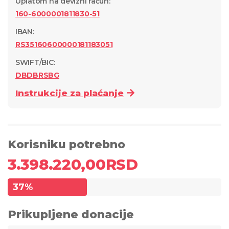
Uplatom na devizni račun
:
160-6000001811830-51
IBAN:
RS35160600000181183051
SWIFT/BIC:
DBDBRSBG
Instrukcije za plaćanje
Korisniku potrebno
3.398.220,00
RSD
37
%
Prikupljene donacije