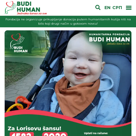
EN
СРП
Fondacija ne organizuje prikupljanje donacija putem humanitarnih kutija niti na
bilo koji drugi način u gotovom novcu!