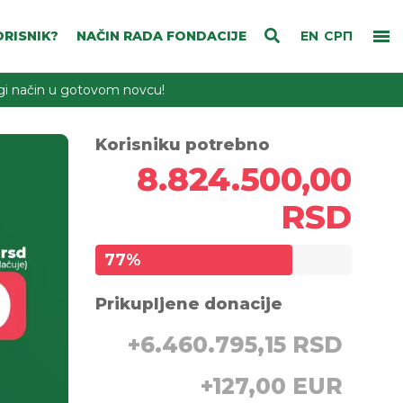
RISNIK?
NAČIN RADA FONDACIJE
EN
СРП
rugi način u gotovom novcu!
Korisniku potrebno
8.824.500,00
RSD
77
%
Prikupljene donacije
+
6.460.795,15 RSD
+
127,00 EUR