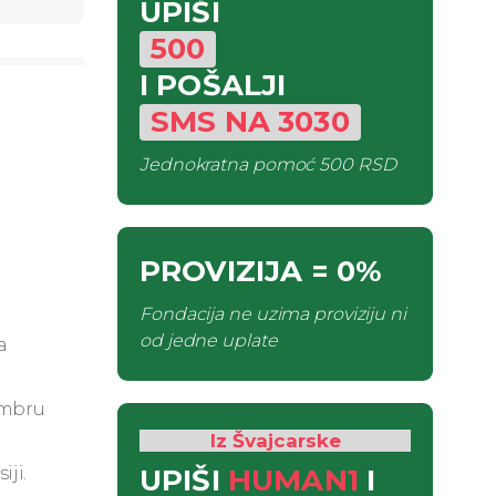
UPIŠI
500
I POŠALJI
SMS
NA
3030
Jednokratna pomoć
500 RSD
PROVIZIJA
= 0%
Fondacija ne uzima proviziju ni
od jedne uplate
a
embru
Iz Švajcarske
UPIŠI
HUMAN1
I
iji.