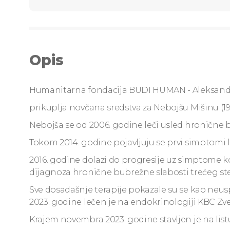
Opis
Humanitarna fondacija BUDI HUMAN - Aleksand
prikuplja novčana sredstva za Nebojšu Mišinu (19
Nebojša se od 2006. godine leči usled hronične b
Tokom 2014. godine pojavljuju se prvi simptomi 
2016. godine dolazi do progresije uz simptome ko
dijagnoza hronične bubrežne slabosti trećeg st
Sve dosadašnje terapije pokazale su se kao neus
2023. godine lečen je na endokrinologiji KBC Zv
Krajem novembra 2023. godine stavljen je na listu