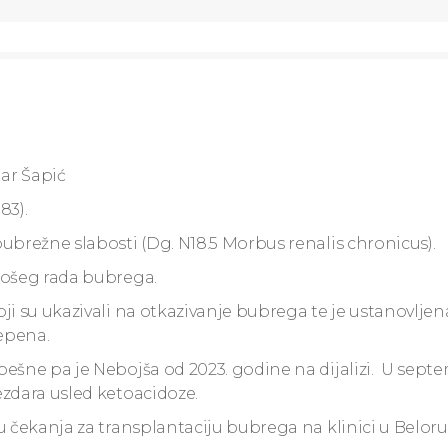
ar Šapić
83).
ubrežne slabosti (Dg. N18.5 Morbus renalis chronicus).
lošeg rada bubrega.
ji su ukazivali na otkazivanje bubrega te je ustanovljen
epena.
pešne pa je Nebojša od 2023. godine na dijalizi. U sept
ezdara usled ketoacidoze.
 čekanja za transplantaciju bubrega na klinici u Belorus