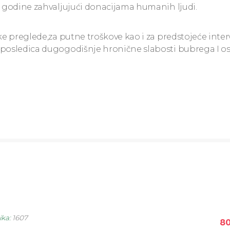
4. godine zahvaljujući donacijama humanih ljudi.
ke preglede,za putne troškove kao i za predstojeće inter
o posledica dugogodišnje hronične slabosti bubrega I 
ika
:
1607
80