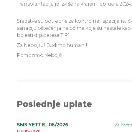
Transplantacija je izvršena krajem februara 202
Sredstva su potrebna za kontrolne i specijalistič
sanaciju oštećenja na očima koje su nastale ka
bolesti dijabetesa TIP1.
Za Nebojšu! Budimo humani!
Pomozimo Nebojši!
Poslednje uplate
SMS YETTEL 06/2026
Za korisn
03.08.2026