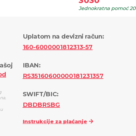
3030
Jednokratna pomoć
20
Uplatom na devizni račun
:
160-6000001812313-57
ašoj
IBAN:
od
RS35160600000181231357
g
SWIFT/BIC:
ana.
DBDBRSBG
 u
Instrukcije za plaćanje