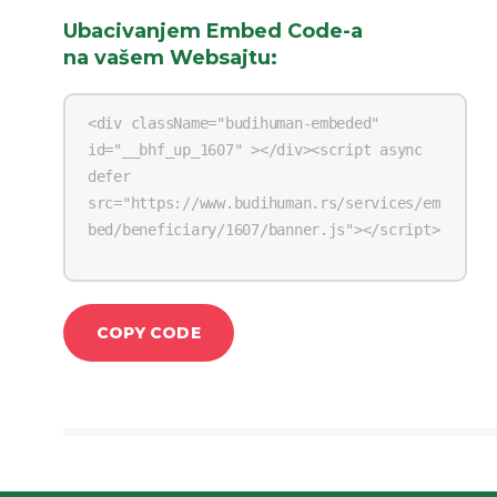
Ubacivanjem Embed Code-a
na vašem Websajtu
:
COPY CODE