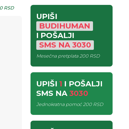
0 RSD
UPIŠI
BUDIHUMAN
I POŠALJI
SMS
NA
3030
Mesečna pretplata
200 RSD
UPIŠI
1
I POŠALJI
SMS
NA
3030
Jednokratna pomoć
200 RSD