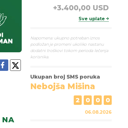
+
3.400,00 USD
Sve uplate
Napomena: ukupno potreban iznos
podložan je promeni ukoliko nastanu
dodatni troškovi tokom perioda lečenja
korisnika.
Ukupan broj SMS poruka
Nebojša Mišina
2
0
0
0
06.08.2026
NA