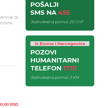
POŠALJI
SMS
NA
455
vencije za
Jednokratna pomoć
20 CHF
osnovne
Iz Bosne i Hercegovine
POZOVI
HUMANITARNI
TELEFON
17111
Jednokratna pomoć
3 KM
0,00
RSD