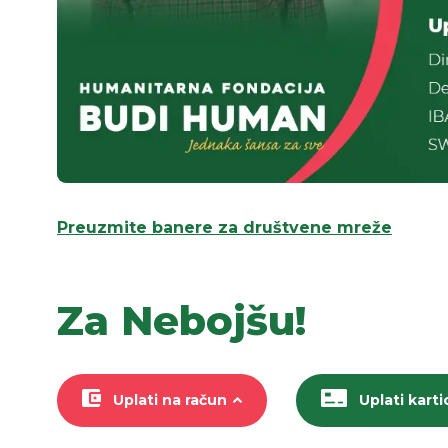
Preuzmite banere za društvene mreže
Za Nebojšu!
Uplati na račun
Uplati kart