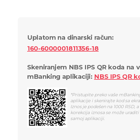
Uplatom na dinarski račun
:
160-6000001811356-18
Skeniranjem NBS IPS QR koda na v
mBanking aplikaciji
:
NBS IPS QR
k
*
Pristupite preko vaše mBankin
aplikacije i skenirajte kod sa ekr
Iznos je podešen na 1000 RSD, a
korekcija iznosa se može uraditi
samoj aplikaciji.