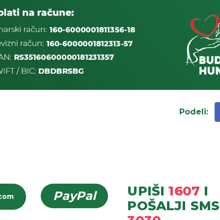
Podeli
:
UPIŠI
1607
I
PayPal
icom
POŠALJI
SMS