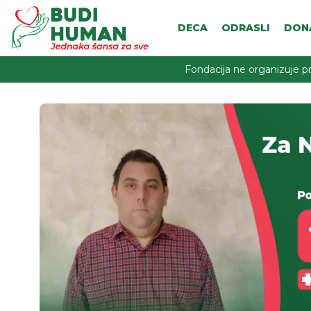
DECA
ODRASLI
DON
Fondacija ne organizuje pr