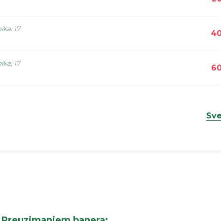
nika
:
17
40
nika
:
17
60
Sve
Preuzimanjem banera
: