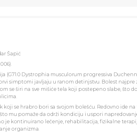
ar Šapić
006).
rofija (G71.0 Dystrophia musculorum progressiva Duchenn
rvi simptomi javljaju u ranom detinjstvu. Bolest najpre
om se širi na sve mišiće tela koji postepeno slabe, što d
olicima.
ak koji se hrabro bori sa svojom bolešću. Redovno ide na 
ači, što mu pomaže da održi kondiciju i uspori napredovanje
 kontinuirano lečenje, rehabilitacija, fizikalne terapij
čanje organizma.