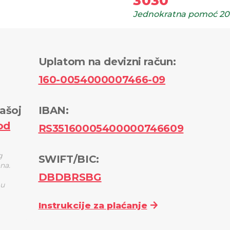
3030
Jednokratna pomoć
20
Uplatom na devizni račun
:
160-0054000007466-09
ašoj
IBAN:
od
RS35160005400000746609
g
SWIFT/BIC:
ana.
DBDBRSBG
 u
Instrukcije za plaćanje