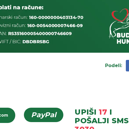
Podeli
:
UPIŠI
17
I
PayPal
icom
POŠALJI
SMS