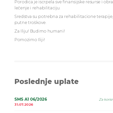
Porodica je iscrpela sve finansijske resurse i o
lečenje i rehabilitaciju.
Sredstva su potrebna za rehabilitacione terapije
putne troškove.
Za Iliju! Budimo humani!
Pomozimo Iliji!
Poslednje uplate
SMS A1 06/2026
Za koris
31.07.2026