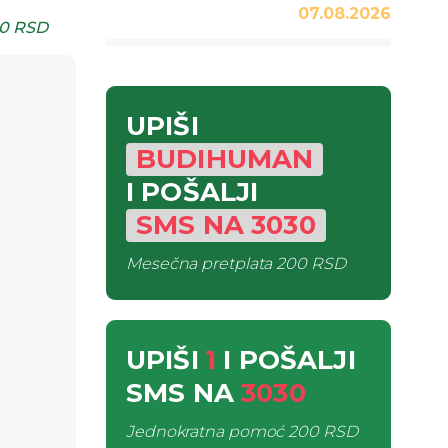
07.08.2026
0 RSD
UPIŠI
BUDIHUMAN
I POŠALJI
SMS
NA
3030
Mesečna pretplata
200 RSD
UPIŠI
1
I POŠALJI
SMS
NA
3030
Jednokratna pomoć
200 RSD