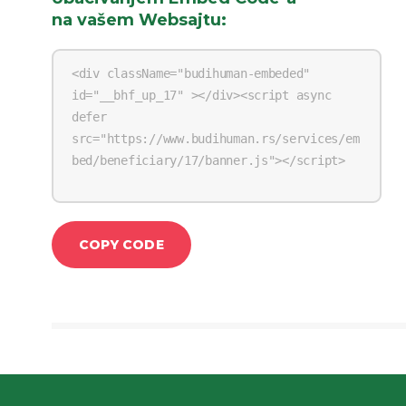
na vašem Websajtu
:
COPY CODE