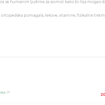
braća se humanim ljudima za pomoć kako bi Ilija mogao d
, ortopedska pomagala, lekove, vitamine, fizikalne tretm
nika
:
17
20