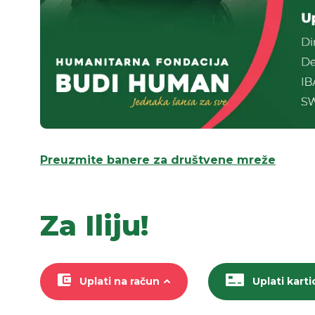
Preuzmite banere za društvene mreže
Za Iliju!
Uplati na račun
Uplati kart