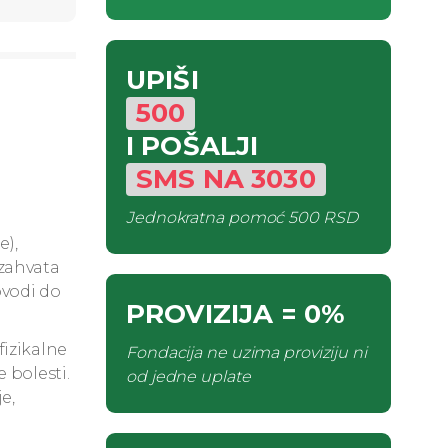
UPIŠI
500
I POŠALJI
SMS
NA
3030
Jednokratna pomoć
500 RSD
e),
 zahvata
ovodi do
PROVIZIJA
= 0%
fizikalne
Fondacija ne uzima proviziju ni
 bolesti.
od jedne uplate
e,