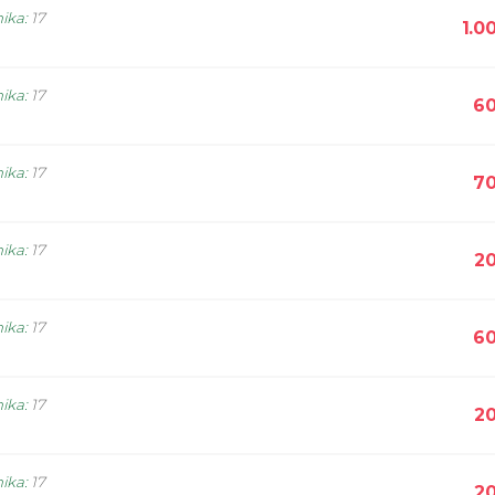
nika
:
17
1.0
nika
:
17
60
nika
:
17
70
nika
:
17
20
nika
:
17
60
nika
:
17
20
nika
:
17
20