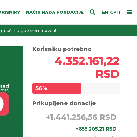
RISNIK?
NAČIN RADA FONDACIJE
EN
СРП
rugi način u gotovom novcu!
Korisniku potrebno
4.352.161,22
RSD
56
%
Prikupljene donacije
+
1.441.256,56 RSD
+
855.205,21 RSD