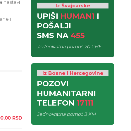
a nastavi
Iz Švajcarske
UPIŠI
HUMAN1
I
ane i
POŠALJI
SMS
NA
455
Jednokratna pomoć
20 CHF
Iz Bosne i Hercegovine
POZOVI
HUMANITARNI
TELEFON
17111
Jednokratna pomoć
3 KM
0,00
RSD