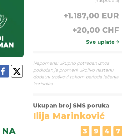
(
Raspodela
)
+
1.187,00 EUR
+
20,00 CHF
Sve uplate
Napomena: ukupno potreban iznos
podložan je promeni ukoliko nastanu
dodatni troškovi tokom perioda lečenja
korisnika.
Ukupan broj SMS poruka
Ilija Marinković
NA
3
9
4
7