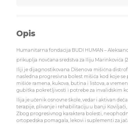
Opis
Humanitarna fondacija BUDI HUMAN – Aleksand
prikuplja novčana sredstva za Iliju Marinkovića (2
Iliji je dijagnostikovana Dišenova mišićna dist
nasledna progresivna bolest mišića kod koje se p
mišiće ramena, kukova, butina i listova, a vremen
gubitka pokretljivosti i potrebe za invalidskim k
Ilija je učenik osnovne škole, vedar i aktivan deč
terapije, plivanje i rehabilitaciju u banji Kovilj
Zbog progresivnog karaktera bolesti, neophodno je
ortopedska pomagala, lekovi i suplementi za ja