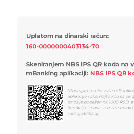
Uplatom na dinarski račun
:
160-0000000403134-70
Skeniranjem NBS IPS QR koda na v
mBanking aplikaciji
:
NBS IPS QR
k
*
Pristupite preko vaše mBankin
aplikacije i skenirajte kod sa ekr
Iznos je podešen na 1000 RSD, a
korekcija iznosa se može uraditi
samoj aplikaciji.