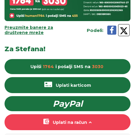
Preuzmite banere za
Podeli
:
društvene mreže
Za Stefana!
Upiši
1764
i pošalji
SMS
na
3030
Uplati karticom
PayPal
Uplati na račun