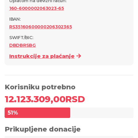
Uplatom na devizni račun
:
160-6000002063023-65
IBAN:
RS35160600000206302365
SWIFT/BIC:
DBDBRSBG
Instrukcije za plaćanje
Korisniku potrebno
12.123.309,00
RSD
51
%
Prikupljene donacije