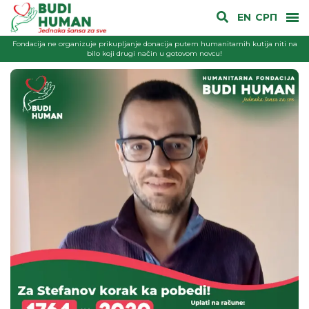
EN
СРП
Fondacija ne organizuje prikupljanje donacija putem humanitarnih kutija niti na
bilo koji drugi način u gotovom novcu!