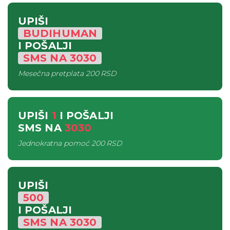
UPIŠI
BUDIHUMAN
I POŠALJI
SMS
NA
3030
Mesečna pretplata
200 RSD
UPIŠI
1
I POŠALJI
SMS
NA
3030
Jednokratna pomoć
200 RSD
UPIŠI
500
I POŠALJI
SMS
NA
3030