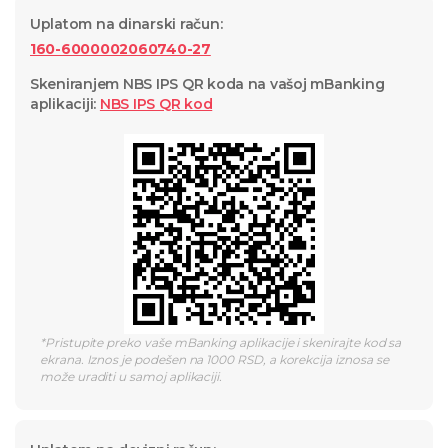
Uplatom na dinarski račun
:
160-6000002060740-27
Skeniranjem NBS IPS QR koda na vašoj mBanking
aplikaciji
:
NBS IPS QR
kod
*
Pristupite preko vaše mBanking aplikacije i skenirajte kod sa
ekrana. Iznos je podešen na 1000 RSD, a korekcija iznosa se
može uraditi u samoj aplikaciji.