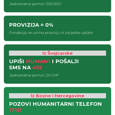
Jednokratna pomoć
500 RSD
PROVIZIJA
= 0%
Fondacija ne uzima proviziju ni od jedne uplate
Iz Švajcarske
UPIŠI
HUMAN1
I POŠALJI
SMS
NA
455
Jednokratna pomoć
20 CHF
Iz Bosne i Hercegovine
POZOVI HUMANITARNI TELEFON
17111