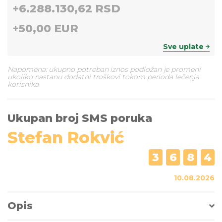
+
6.288.130,62 RSD
+
50,00 EUR
Sve uplate
Napomena: ukupno potreban iznos podložan je promeni
ukoliko nastanu dodatni troškovi tokom perioda lečenja
korisnika.
Ukupan broj SMS poruka
Stefan Rokvić
3
6
8
4
10.08.2026
Opis