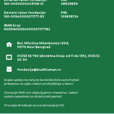
160-0000000403108-51
28829639
Devizni račun fondacije
:
PIB:
160-0054000007377-82
109638134
IBAN broj
:
RS35160005400000737782
Bul. Milutina Milankovića 120d,
11070 Novi Beograd
011/63 55 760
(direktna linija od 11 do 13h),
011/412-
30-30
fondacija@budihuman.rs
Svaka uplata na račune korisnika biće automatski
prikazana na sajtu nakon proknjiženja u banci.
Donacije SMS-om objavljujemo mesečno, nakon
uplate operatera za obračunski period.
Provizija fondacije za sve donacije je 0%.