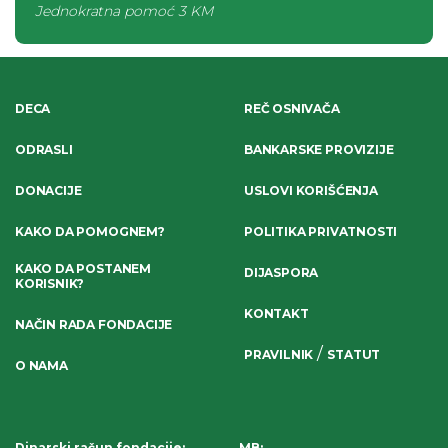
Jednokratna pomoć
3 KM
DECA
REČ OSNIVAČA
ODRASLI
BANKARSKE PROVIZIJE
DONACIJE
USLOVI KORIŠĆENJA
KAKO DA POMOGNEM?
POLITIKA PRIVATNOSTI
KAKO DA POSTANEM
DIJASPORA
KORISNIK?
KONTAKT
NAČIN RADA FONDACIJE
/
PRAVILNIK
STATUT
O NAMA
Dinarski račun fondacije
:
MB: