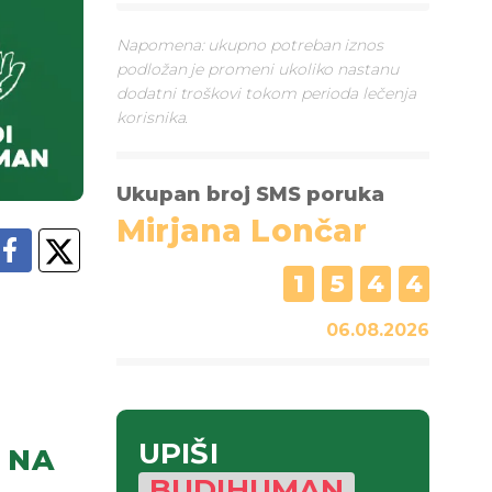
Napomena: ukupno potreban iznos
podložan je promeni ukoliko nastanu
dodatni troškovi tokom perioda lečenja
korisnika.
Ukupan broj SMS poruka
Mirjana Lončar
1
5
4
4
06.08.2026
UPIŠI
NA
BUDIHUMAN