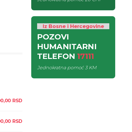
Iz Bosne i Hercegovine
POZOVI
HUMANITARNI
TELEFON
17111
Jednokratna pomoć
3 KM
0,00
RSD
0,00
RSD