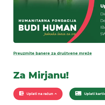
Preuzmite banere za društvene mreže
Za Mirjanu!
Uplati na račun
Uplati kart