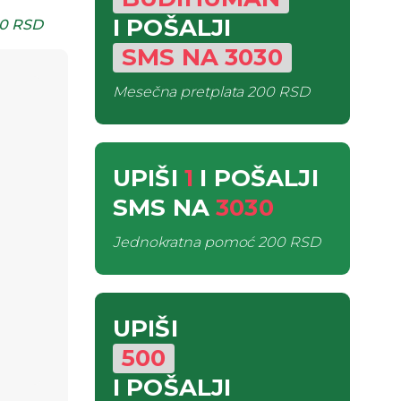
I POŠALJI
0 RSD
SMS
NA
3030
Mesečna pretplata
200 RSD
UPIŠI
1
I POŠALJI
SMS
NA
3030
Jednokratna pomoć
200 RSD
UPIŠI
500
I POŠALJI