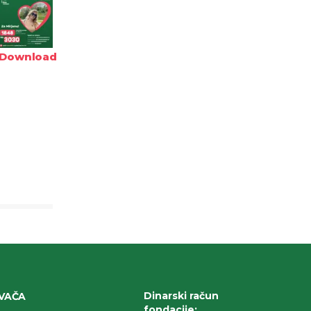
Download
Dinarski račun
IVAČA
fondacije
: