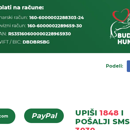
Podeli
:
UPIŠI
1848
I
PayPal
icom
POŠALJI
SMS