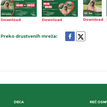
Download
Download
Download
Preko drustvenih mreža
:
DECA
REČ OSN