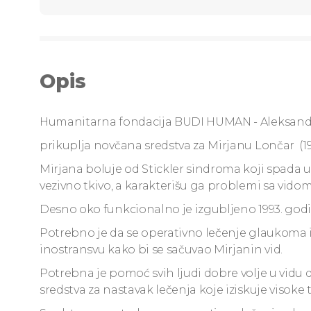
Opis
Humanitarna fondacija BUDI HUMAN - Aleksand
prikuplja novčana sredstva za Mirjanu Lončar (19
Mirjana boluje od Stickler sindroma koji spada u 
vezivno tkivo, a karakterišu ga problemi sa vido
Desno oko funkcionalno je izgubljeno 1993. godi
Potrebno je da se operativno lečenje glaukoma i
inostransvu kako bi se sačuvao Mirjanin vid.
Potrebna je pomoć svih ljudi dobre volje u vidu
sredstva za nastavak lečenja koje iziskuje visoke t