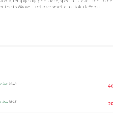
ma, terapije, dijagnostičke, specijalističke i kontrolne
tne troškove i troškove smeštaja u toku lečenja.
snika
:
1848
40
snika
:
1848
20