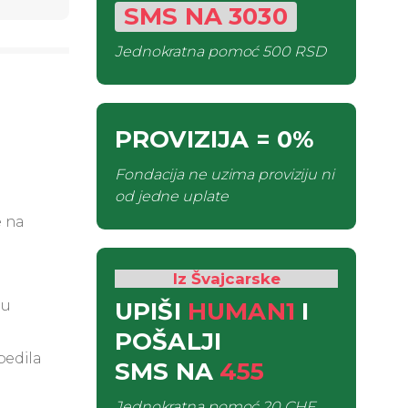
SMS
NA
3030
Jednokratna pomoć
500 RSD
PROVIZIJA
= 0%
Fondacija ne uzima proviziju ni
od jedne uplate
e na
Iz Švajcarske
UPIŠI
HUMAN1
I
 u
POŠALJI
bedila
SMS
NA
455
Jednokratna pomoć
20 CHF