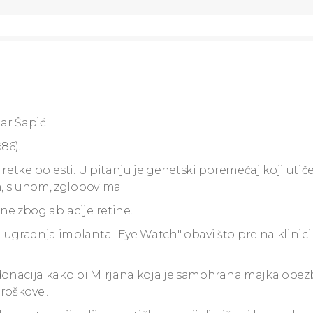
ar Šapić
86).
retke bolesti. U pitanju je genetski poremećaj koji utič
m, sluhom, zglobovima.
ne zbog ablacije retine.
 ugradnja implanta "Eye Watch" obavi što pre na klinici
 donacija kako bi Mirjana koja je samohrana majka obez
roškove..