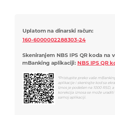
Uplatom na dinarski račun
:
160-6000002288303-24
Skeniranjem NBS IPS QR koda na v
mBanking aplikaciji
:
NBS IPS QR
k
*
Pristupite preko vaše mBankin
aplikacije i skenirajte kod sa ekr
Iznos je podešen na 1000 RSD, a
korekcija iznosa se može uraditi
samoj aplikaciji.