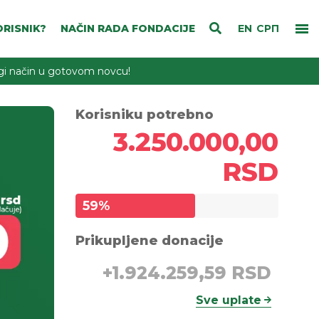
RISNIK?
NAČIN RADA FONDACIJE
EN
СРП
rugi način u gotovom novcu!
Korisniku potrebno
3.250.000,00
RSD
59
%
Prikupljene donacije
+
1.924.259,59 RSD
Sve uplate