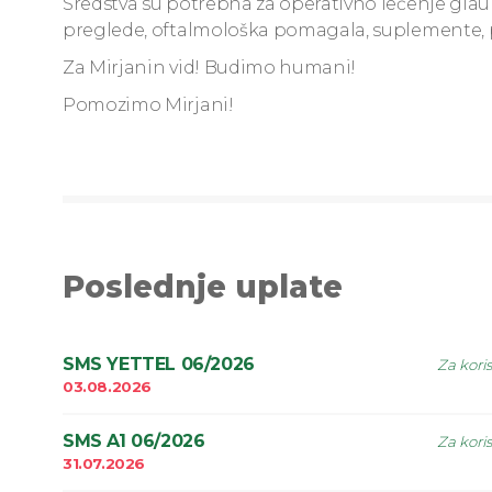
Sredstva su potrebna za operativno lečenje glauko
preglede, oftalmološka pomagala, suplemente, pu
Za Mirjanin vid! Budimo humani!
Pomozimo Mirjani!
Poslednje uplate
SMS YETTEL 06/2026
Za kori
03.08.2026
SMS A1 06/2026
Za kori
31.07.2026