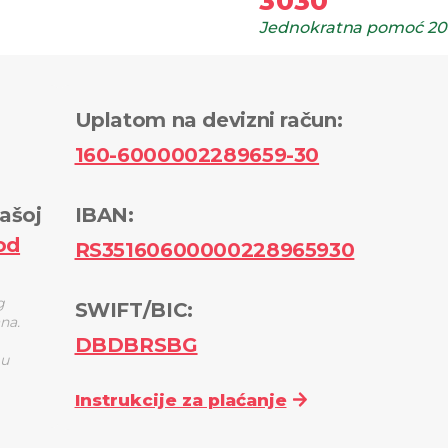
3030
Jednokratna pomoć
20
Uplatom na devizni račun
:
160-6000002289659-30
ašoj
IBAN:
od
RS35160600000228965930
g
SWIFT/BIC:
ana.
DBDBRSBG
 u
Instrukcije za plaćanje