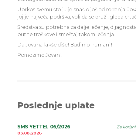
Uprkos svemu što ju je snašlo još od rođenja, Jov
joj je najveća podrška, voli da se druži, gleda crta
Sredstva su potrebna za dalje lečenje, dijagnosti
putne troškove i smeštaj tokom lečenja.
Da Jovana lakše diše! Budimo humani!
Pomozimo Jovani!
Poslednje uplate
SMS YETTEL 06/2026
Za korisn
03.08.2026