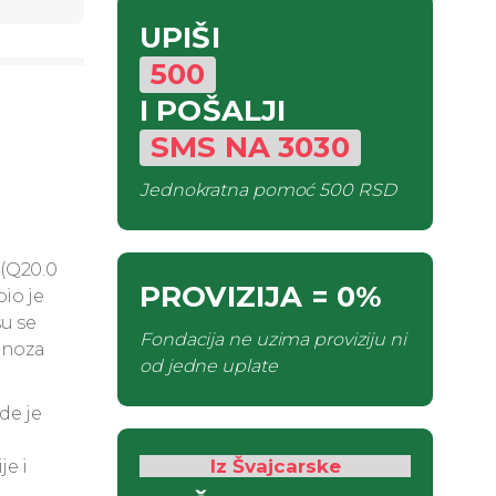
UPIŠI
500
I POŠALJI
SMS
NA
3030
Jednokratna pomoć
500 RSD
(Q20.0
PROVIZIJA
= 0%
io je
su se
Fondacija ne uzima proviziju ni
tenoza
od jedne uplate
de je
Iz Švajcarske
je i