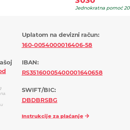
3030
Jednokratna pomoć
20
Uplatom na devizni račun
:
160-0054000016406-58
ašoj
IBAN:
od
RS35160005400001640658
g
SWIFT/BIC:
ana.
DBDBRSBG
 u
Instrukcije za plaćanje