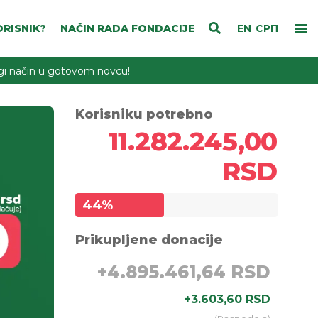
RISNIK?
NAČIN RADA FONDACIJE
EN
СРП
rugi način u gotovom novcu!
Korisniku potrebno
11.282.245,00
RSD
44
%
Prikupljene donacije
+
4.895.461,64 RSD
+
3.603,60 RSD