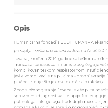
Opis
Humanitarna fondacija BUDI HUMAN – Aleksand
prikuplja novčana sredstva za Jovanu Antić (2014)
Jovana je rođena 2014. godine sa teškom urođ
Truncus arteriosus communis), zbog čega je već 
komplikovan teškom respiratornom insuficijencij
javile komplikacije na plućima – bronhiektazije (
plućne arterije, što je dovelo do čestih infekcija 
Zbog složenog stanja, Jovana je više puta hospita
sprovedena dijagnostika i terapija. Na terapiji je 
pulmologa i alergologa. Poslednjih meseci njeno st
pomagala kako bi se sprečilo pogoršanje funkcije