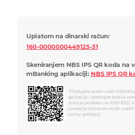
Uplatom na dinarski račun
:
160-0000000449125-31
Skeniranjem NBS IPS QR koda na v
mBanking aplikaciji
:
NBS IPS QR
k
*
Pristupite preko vaše mBankin
aplikacije i skenirajte kod sa ekr
Iznos je podešen na 1000 RSD, a
korekcija iznosa se može uraditi
samoj aplikaciji.