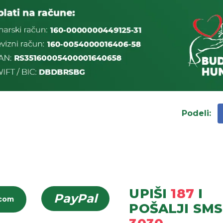
Podeli
:
UPIŠI
187
I
PayPal
icom
POŠALJI
SMS