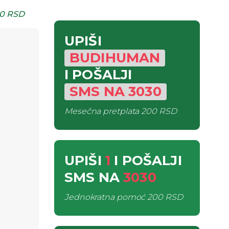
0 RSD
UPIŠI
BUDIHUMAN
I POŠALJI
SMS
NA
3030
Mesečna pretplata
200 RSD
UPIŠI
1
I POŠALJI
SMS
NA
3030
Jednokratna pomoć
200 RSD