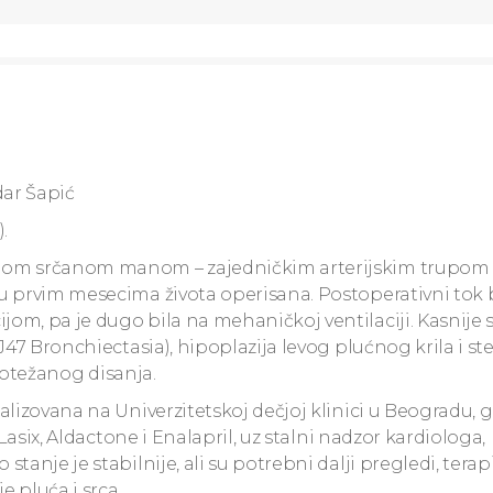
ar Šapić
.
enom srčanom manom – zajedničkim arterijskim trupom 
u prvim mesecima života operisana. Postoperativni tok b
om, pa je dugo bila na mehaničkoj ventilaciji. Kasnije 
J47 Bronchiectasia), hipoplazija levog plućnog krila i s
i otežanog disanja.
lizovana na Univerzitetskoj dečjoj klinici u Beogradu, g
Lasix, Aldactone i Enalapril, uz stalni nadzor kardiologa,
anje je stabilnije, ali su potrebni dalji pregledi, terapi
 pluća i srca.