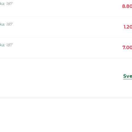
ika
:
187
8.8
ika
:
187
1.2
ika
:
187
7.0
Sve