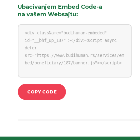
Ubacivanjem Embed Code-a
na vašem Websajtu
:
COPY CODE