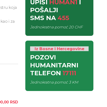
UPIŠI
HUMAN1
I
estru koja
POŠALJI
SMS
NA
455
kao i za
Jednokratna pomoć
20 CHF
Iz Bosne i Hercegovine
POZOVI
HUMANITARNI
TELEFON
17111
Jednokratna pomoć
3 KM
00,00
RSD