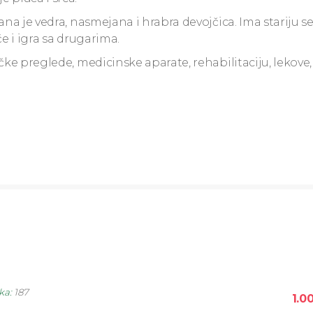
ana je vedra, nasmejana i hrabra devojčica. Ima stariju s
će i igra sa drugarima.
čke preglede, medicinske aparate, rehabilitaciju, lekove, 
ika
:
187
1.0