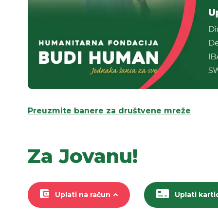
Preuzmite banere za društvene mreže
Za Jovanu!
Uplati na račun
Uplati kart