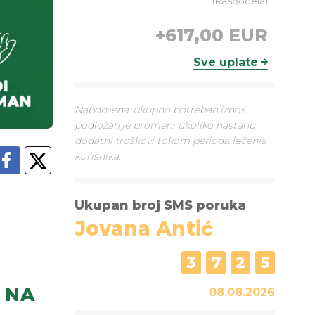
(
Raspodela
)
+
617,00 EUR
Sve uplate
Napomena: ukupno potreban iznos
podložan je promeni ukoliko nastanu
dodatni troškovi tokom perioda lečenja
korisnika.
Ukupan broj SMS poruka
Jovana Antić
3
7
2
5
NA
08.08.2026