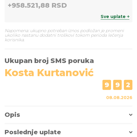
+
958.521,88 RSD
Sve uplate
Napomena: ukupno potreban iznos podložan je promeni
ukoliko nastanu dodatni troškovi tokom perioda lečenja
korisnika.
Ukupan broj SMS poruka
Kosta Kurtanović
9
9
2
08.08.2026
Opis
Poslednje uplate