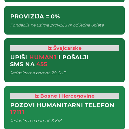
PROVIZIJA
= 0%
Fondacija ne uzima proviziju ni od jedne uplate
Iz Švajcarske
UPIŠI
HUMAN1
I POŠALJI
SMS
NA
455
Jednokratna pomoć
20 CHF
Iz Bosne i Hercegovine
POZOVI HUMANITARNI TELEFON
17111
Jednokratna pomoć
3 KM