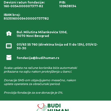
Devizni račun fondacije
:
PIB:
160-0054000007377-82
109638134
IBAN broj
:
RS35160005400000737782
Bul. Milutina Milankovića 120d,
11070 Novi Beograd
011/63 55 760
(direktna linija od 11 do 13h),
011/412-
30-30
fondacija@budihuman.rs
Svaka uplata na račune korisnika biće automatski
prikazana na sajtu nakon proknjiženja u banci.
Donacije SMS-om objavljujemo mesečno, nakon
uplate operatera za obračunski period.
Provizija fondacije za sve donacije je 0%.