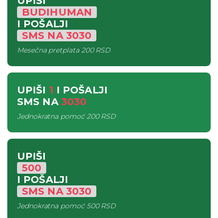
UPIŠI
BUDIHUMAN
I POŠALJI
SMS
NA
3030
Mesečna pretplata
200 RSD
UPIŠI
1
I POŠALJI
SMS
NA
3030
Jednokratna pomoć
200 RSD
UPIŠI
500
I POŠALJI
SMS
NA
3030
Jednokratna pomoć
500 RSD