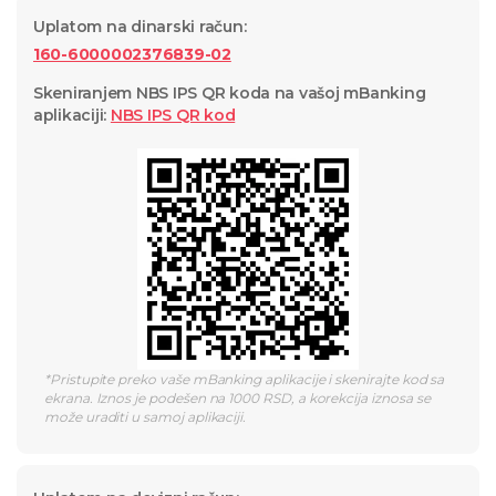
Uplatom na dinarski račun
:
160-6000002376839-02
Skeniranjem NBS IPS QR koda na vašoj mBanking
aplikaciji
:
NBS IPS QR
kod
*
Pristupite preko vaše mBanking aplikacije i skenirajte kod sa
ekrana. Iznos je podešen na 1000 RSD, a korekcija iznosa se
može uraditi u samoj aplikaciji.