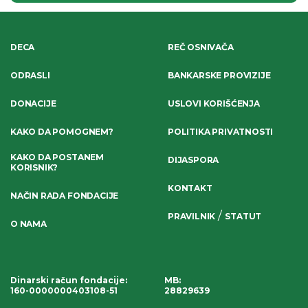
DECA
REČ OSNIVAČA
ODRASLI
BANKARSKE PROVIZIJE
DONACIJE
USLOVI KORIŠĆENJA
KAKO DA POMOGNEM?
POLITIKA PRIVATNOSTI
KAKO DA POSTANEM
DIJASPORA
KORISNIK?
KONTAKT
NAČIN RADA FONDACIJE
/
PRAVILNIK
STATUT
O NAMA
Dinarski račun fondacije
:
MB:
160-0000000403108-51
28829639