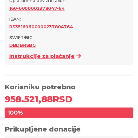
Uplatom na devizni račun
:
160-6000002378047-64
IBAN:
RS35160600000237804764
SWIFT/BIC:
DBDBRSBG
Instrukcije za plaćanje
Korisniku potrebno
958.521,88
RSD
100
%
Prikupljene donacije