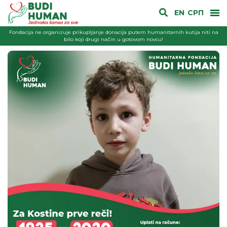
EN
СРП
Fondacija ne organizuje prikupljanje donacija putem humanitarnih kutija niti na
bilo koji drugi način u gotovom novcu!