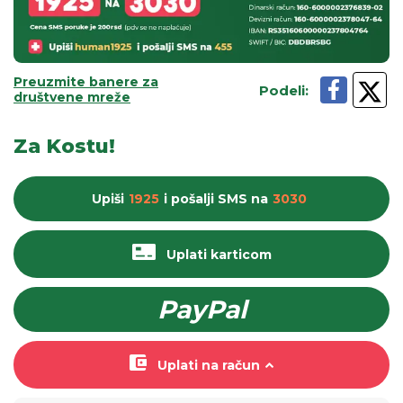
Preuzmite banere za
Podeli
:
društvene mreže
Za Kostu!
Upiši
1925
i pošalji
SMS
na
3030
Uplati karticom
PayPal
Uplati na račun