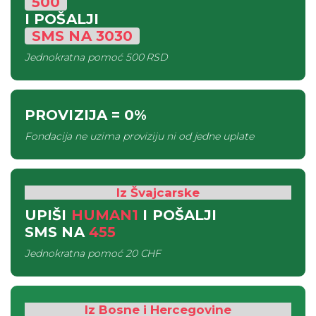
500
I POŠALJI
SMS
NA
3030
Jednokratna pomoć
500 RSD
PROVIZIJA
= 0%
Fondacija ne uzima proviziju ni od jedne uplate
Iz Švajcarske
UPIŠI
HUMAN1
I POŠALJI
SMS
NA
455
Jednokratna pomoć
20 CHF
Iz Bosne i Hercegovine