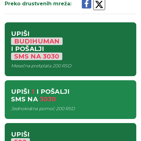
Preko drustvenih mreža
:
UPIŠI
BUDIHUMAN
I POŠALJI
SMS
NA
3030
Mesečna pretplata
200 RSD
UPIŠI
1
I POŠALJI
SMS
NA
3030
Jednokratna pomoć
200 RSD
UPIŠI