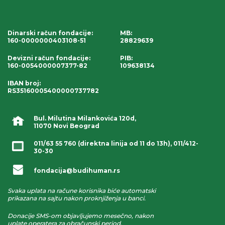
Dinarski račun fondacije
:
MB:
160-0000000403108-51
28829639
Devizni račun fondacije
:
PIB:
160-0054000007377-82
109638134
IBAN broj
:
RS35160005400000737782
Bul. Milutina Milankovića 120d,
11070 Novi Beograd
011/63 55 760
(direktna linija od 11 do 13h),
011/412-
30-30
fondacija@budihuman.rs
Svaka uplata na račune korisnika biće automatski
prikazana na sajtu nakon proknjiženja u banci.
Donacije SMS-om objavljujemo mesečno, nakon
uplate operatera za obračunski period.