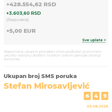
+
428.554,62 RSD
+
3.603,60 RSD
(
Raspodela
)
+
5,00 EUR
Sve uplate
Napomena: ukupno potreban iznos podložan je promeni
ukoliko nastanu dodatni troškovi tokom perioda lečenja
korisnika.
Ukupan broj SMS poruka
Stefan Mirosavljević
6
4
9
09.08.2026