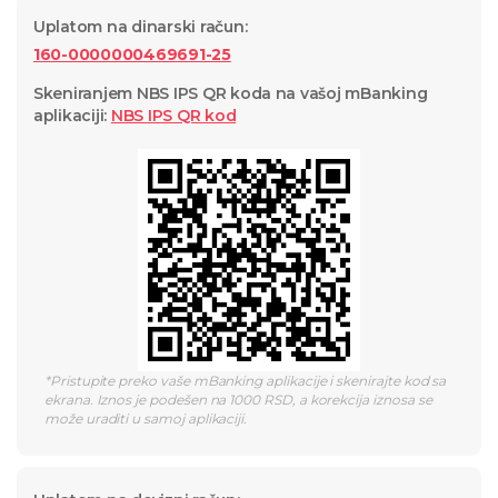
Uplatom na dinarski račun
:
160-0000000469691-25
Skeniranjem NBS IPS QR koda na vašoj mBanking
aplikaciji
:
NBS IPS QR
kod
*
Pristupite preko vaše mBanking aplikacije i skenirajte kod sa
ekrana. Iznos je podešen na 1000 RSD, a korekcija iznosa se
može uraditi u samoj aplikaciji.