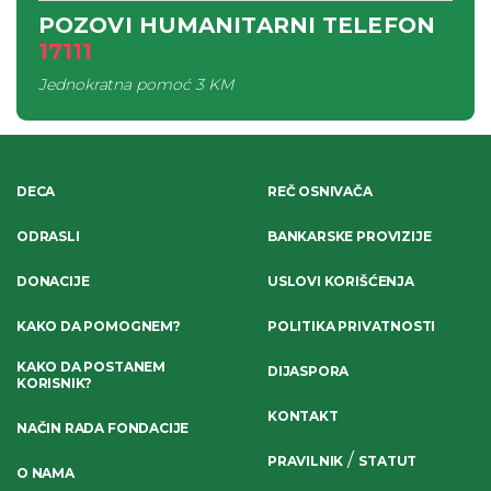
POZOVI HUMANITARNI TELEFON
17111
Jednokratna pomoć
3 KM
DECA
REČ OSNIVAČA
ODRASLI
BANKARSKE PROVIZIJE
DONACIJE
USLOVI KORIŠĆENJA
KAKO DA POMOGNEM?
POLITIKA PRIVATNOSTI
KAKO DA POSTANEM
DIJASPORA
KORISNIK?
KONTAKT
NAČIN RADA FONDACIJE
/
PRAVILNIK
STATUT
O NAMA