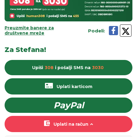
Preuzmite banere za
Podeli
:
društvene mreže
Za Stefana!
Upiši
308
i pošalji
SMS
na
3030
Uplati karticom
PayPal
Uplati na račun