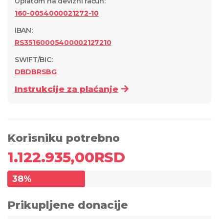
Uplatom na devizni račun
:
160-0054000021272-10
IBAN:
RS35160005400002127210
SWIFT/BIC:
DBDBRSBG
Instrukcije za plaćanje
Korisniku potrebno
1.122.935,00
RSD
38
%
Prikupljene donacije