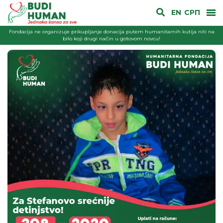
EN
СРП
Fondacija ne organizuje prikupljanje donacija putem humanitarnih kutija niti na
bilo koji drugi način u gotovom novcu!