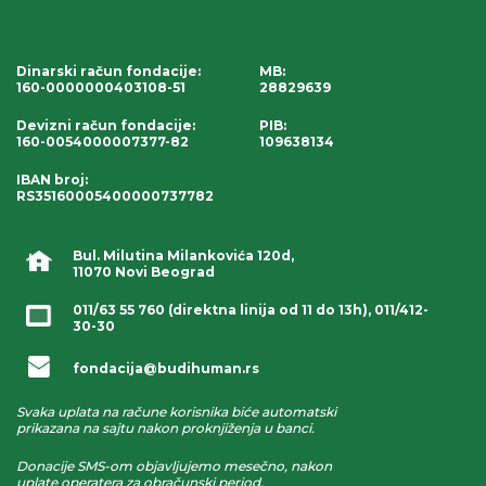
Dinarski račun fondacije
:
MB:
160-0000000403108-51
28829639
Devizni račun fondacije
:
PIB:
160-0054000007377-82
109638134
IBAN broj
:
RS35160005400000737782
Bul. Milutina Milankovića 120d,
11070 Novi Beograd
011/63 55 760
(direktna linija od 11 do 13h),
011/412-
30-30
fondacija@budihuman.rs
Svaka uplata na račune korisnika biće automatski
prikazana na sajtu nakon proknjiženja u banci.
Donacije SMS-om objavljujemo mesečno, nakon
uplate operatera za obračunski period.