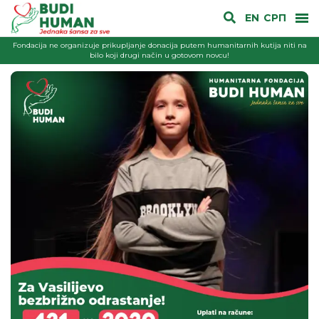
EN
СРП
Fondacija ne organizuje prikupljanje donacija putem humanitarnih kutija niti na
bilo koji drugi način u gotovom novcu!