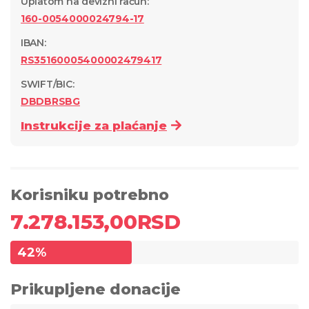
Uplatom na devizni račun
:
160-0054000024794-17
IBAN:
RS35160005400002479417
SWIFT/BIC:
DBDBRSBG
Instrukcije za plaćanje
Korisniku potrebno
7.278.153,00
RSD
42
%
Prikupljene donacije