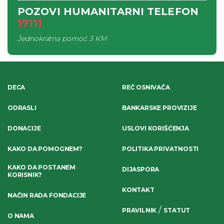
POZOVI HUMANITARNI TELEFON
17111
Jednokratna pomoć
3 KM
DECA
REČ OSNIVAČA
ODRASLI
BANKARSKE PROVIZIJE
DONACIJE
USLOVI KORIŠĆENJA
KAKO DA POMOGNEM?
POLITIKA PRIVATNOSTI
KAKO DA POSTANEM
DIJASPORA
KORISNIK?
KONTAKT
NAČIN RADA FONDACIJE
/
PRAVILNIK
STATUT
O NAMA