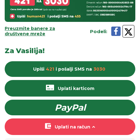
Preuzmite banere za
Podeli
:
društvene mreže
Za Vasilija!
Upiši
421
i pošalji
SMS
na
3030
Uplati karticom
PayPal
Uplati na račun