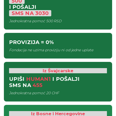
500
I POŠALJI
SMS
NA
3030
Jednokratna pomoć
500 RSD
PROVIZIJA
= 0%
Fondacija ne uzima proviziju ni od jedne uplate
Iz Švajcarske
UPIŠI
HUMAN1
I POŠALJI
SMS
NA
455
Jednokratna pomoć
20 CHF
Iz Bosne i Hercegovine