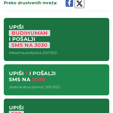
Preko drustvenih mreža
:
UPIŠI
BUDIHUMAN
I POŠALJI
SMS
NA
3030
Mesečna pretplata
200 RSD
UPIŠI
1
I POŠALJI
SMS
NA
3030
Jednokratna pomoć
200 RSD
UPIŠI