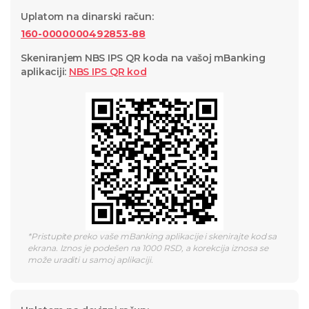
Uplatom na dinarski račun
:
160-0000000492853-88
Skeniranjem NBS IPS QR koda na vašoj mBanking
aplikaciji
:
NBS IPS QR
kod
*
Pristupite preko vaše mBanking aplikacije i skenirajte kod sa
ekrana. Iznos je podešen na 1000 RSD, a korekcija iznosa se
može uraditi u samoj aplikaciji.