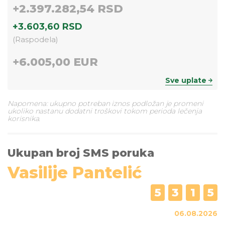
+
2.397.282,54 RSD
+
3.603,60 RSD
(
Raspodela
)
+
6.005,00 EUR
Sve uplate
Napomena: ukupno potreban iznos podložan je promeni
ukoliko nastanu dodatni troškovi tokom perioda lečenja
korisnika.
Ukupan broj SMS poruka
Vasilije Pantelić
5
3
1
5
06.08.2026