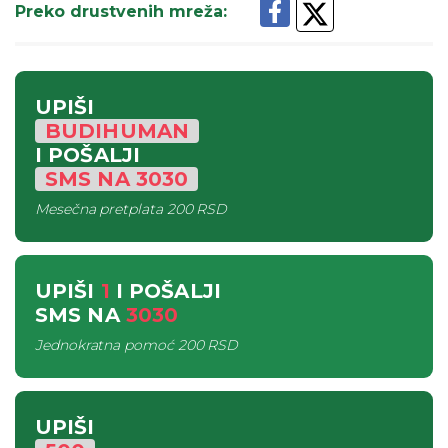
Preko drustvenih mreža
:
UPIŠI
BUDIHUMAN
I POŠALJI
SMS
NA
3030
Mesečna pretplata
200 RSD
UPIŠI
1
I POŠALJI
SMS
NA
3030
Jednokratna pomoć
200 RSD
UPIŠI