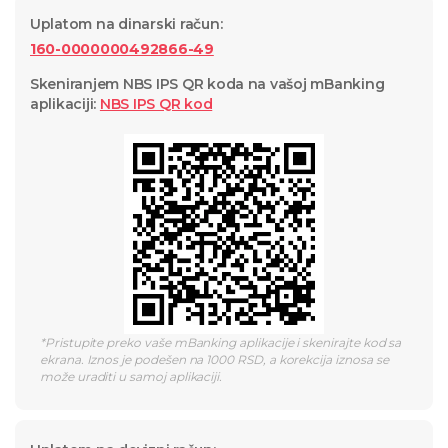
Uplatom na dinarski račun
:
160-0000000492866-49
Skeniranjem NBS IPS QR koda na vašoj mBanking
aplikaciji
:
NBS IPS QR
kod
*
Pristupite preko vaše mBanking aplikacije i skenirajte kod sa
ekrana. Iznos je podešen na 1000 RSD, a korekcija iznosa se
može uraditi u samoj aplikaciji.