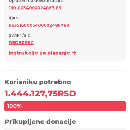
Uplatom na devizni račun
:
160-0054000024867-89
IBAN:
RS35160005400002486789
SWIFT/BIC:
DBDBRSBG
Instrukcije za plaćanje
Korisniku potrebno
1.444.127,75
RSD
100
%
Prikupljene donacije