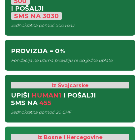
500
I POŠALJI
SMS
NA
3030
Jednokratna pomoć
500 RSD
PROVIZIJA
= 0%
Fondacija ne uzima proviziju ni od jedne uplate
Iz Švajcarske
UPIŠI
HUMAN1
I POŠALJI
SMS
NA
455
Jednokratna pomoć
20 CHF
Iz Bosne i Hercegovine