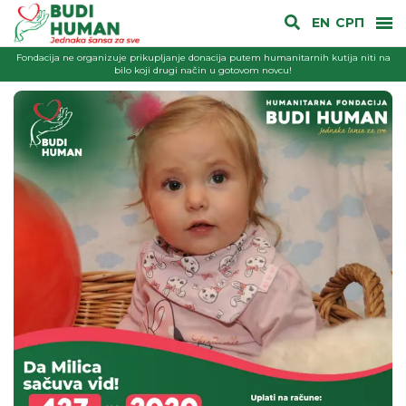
EN
СРП
Fondacija ne organizuje prikupljanje donacija putem humanitarnih kutija niti na
bilo koji drugi način u gotovom novcu!