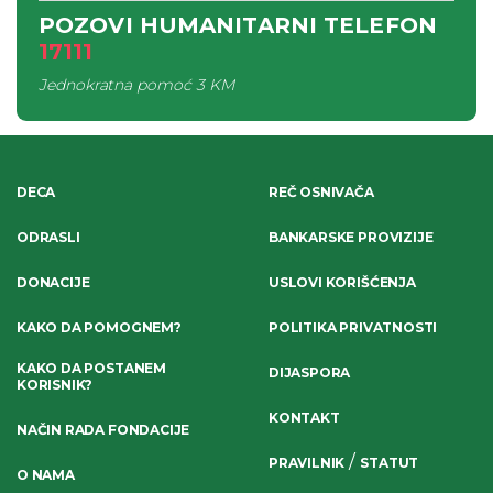
POZOVI HUMANITARNI TELEFON
17111
Jednokratna pomoć
3 KM
DECA
REČ OSNIVAČA
ODRASLI
BANKARSKE PROVIZIJE
DONACIJE
USLOVI KORIŠĆENJA
KAKO DA POMOGNEM?
POLITIKA PRIVATNOSTI
KAKO DA POSTANEM
DIJASPORA
KORISNIK?
KONTAKT
NAČIN RADA FONDACIJE
/
PRAVILNIK
STATUT
O NAMA