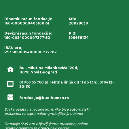
Dinarski račun fondacije
:
MB:
160-0000000403108-51
28829639
Devizni račun fondacije
:
PIB:
160-0054000007377-82
109638134
IBAN broj
:
RS35160005400000737782
Bul. Milutina Milankovića 120d,
11070 Novi Beograd
011/63 55 760
(direktna linija od 11 do 13h),
011/412-
30-30
fondacija@budihuman.rs
Svaka uplata na račune korisnika biće automatski
prikazana na sajtu nakon proknjiženja u banci.
Donacije SMS-om objavljujemo mesečno, nakon
uplate operatera za obračunski period.