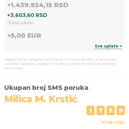
+
1.439.924,15 RSD
+
3.603,60 RSD
(
Raspodela
)
+
5,00 EUR
Sve uplate
Napomena: ukupno potreban iznos podložan je promeni
ukoliko nastanu dodatni troškovi tokom perioda lečenja
korisnika.
Ukupan broj SMS poruka
Milica M. Krstić
1
7
5
9
10.08.2026