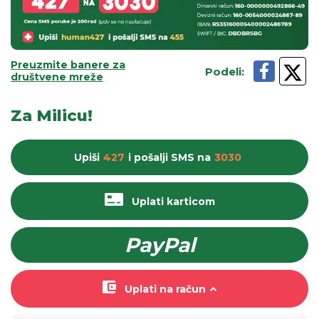
Preuzmite banere za
Podeli
:
društvene mreže
Za Milicu!
Upiši
427
i pošalji
SMS
na
3030
Uplati karticom
PayPal
Uplati na račun