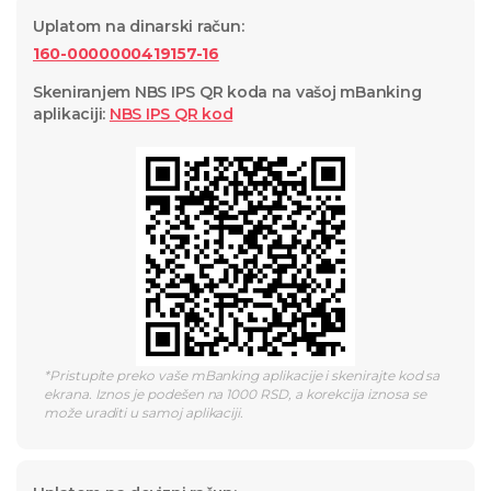
Uplatom na dinarski račun
:
160-0000000419157-16
Skeniranjem NBS IPS QR koda na vašoj mBanking
aplikaciji
:
NBS IPS QR
kod
*
Pristupite preko vaše mBanking aplikacije i skenirajte kod sa
ekrana. Iznos je podešen na 1000 RSD, a korekcija iznosa se
može uraditi u samoj aplikaciji.