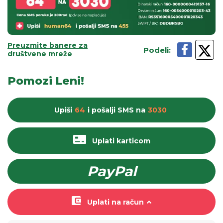
Preuzmite banere za
Podeli
:
društvene mreže
Pomozi Leni!
Upiši
64
i pošalji
SMS
na
3030
Uplati karticom
PayPal
Uplati na račun