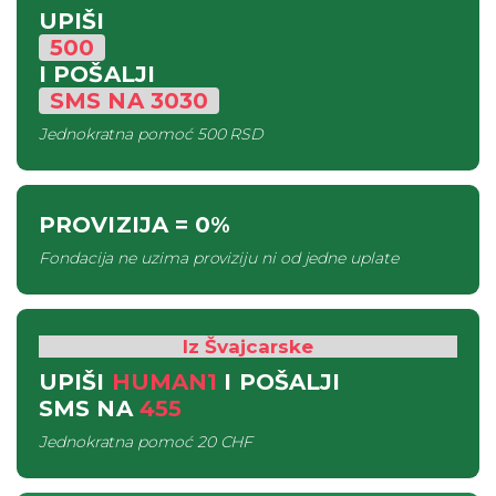
UPIŠI
500
I POŠALJI
SMS
NA
3030
Jednokratna pomoć
500 RSD
PROVIZIJA
= 0%
Fondacija ne uzima proviziju ni od jedne uplate
Iz Švajcarske
UPIŠI
HUMAN1
I POŠALJI
SMS
NA
455
Jednokratna pomoć
20 CHF