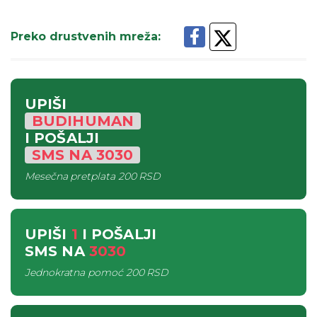
Preko drustvenih mreža
:
UPIŠI
BUDIHUMAN
I POŠALJI
SMS
NA
3030
Mesečna pretplata
200 RSD
UPIŠI
1
I POŠALJI
SMS
NA
3030
Jednokratna pomoć
200 RSD