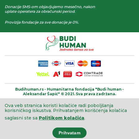
Donacije SMS-om objavljujemo mesečno, nakon
uplate operatera za obračunski period.
Provizija fondacije za sve donacije je 0%.
Budihuman.rs -
Humanitarna fondacija
"Budi human -
Aleksandar Šapić" © 2021.
Sva prava zadržana.
Ova veb stranica koristi kolačiće radi poboljšanja
korisničkog iskustva.
Prihvatanjem korišćenja kolačića
saglasni ste sa
Politikom kolačića
.
Prihvatam