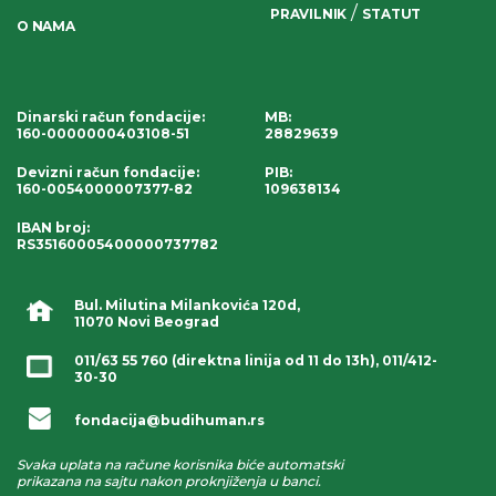
/
PRAVILNIK
STATUT
O NAMA
Dinarski račun fondacije
:
MB:
160-0000000403108-51
28829639
Devizni račun fondacije
:
PIB:
160-0054000007377-82
109638134
IBAN broj
:
RS35160005400000737782
Bul. Milutina Milankovića 120d,
11070 Novi Beograd
011/63 55 760
(direktna linija od 11 do 13h),
011/412-
30-30
fondacija@budihuman.rs
Svaka uplata na račune korisnika biće automatski
prikazana na sajtu nakon proknjiženja u banci.