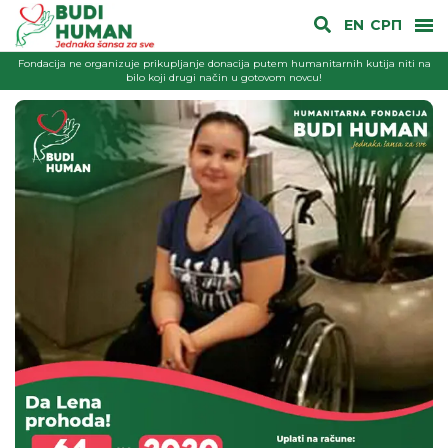
EN
СРП
Fondacija ne organizuje prikupljanje donacija putem humanitarnih kutija niti na
bilo koji drugi način u gotovom novcu!