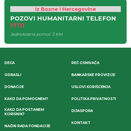
Iz Bosne i Hercegovine
POZOVI HUMANITARNI TELEFON
17111
Jednokratna pomoć
3 KM
DECA
REČ OSNIVAČA
ODRASLI
BANKARSKE PROVIZIJE
DONACIJE
USLOVI KORIŠĆENJA
KAKO DA POMOGNEM?
POLITIKA PRIVATNOSTI
KAKO DA POSTANEM
DIJASPORA
KORISNIK?
KONTAKT
NAČIN RADA FONDACIJE