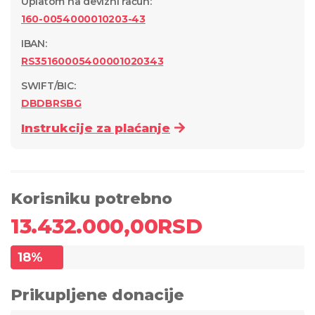
Uplatom na devizni račun
:
160-0054000010203-43
IBAN:
RS35160005400001020343
SWIFT/BIC:
DBDBRSBG
Instrukcije za plaćanje
Korisniku potrebno
13.432.000,00
RSD
18
%
Prikupljene donacije