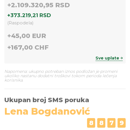
+
2.109.320,95 RSD
+
373.219,21 RSD
(
Raspodela
)
+
45,00 EUR
+
167,00 CHF
Sve uplate
Napomena: ukupno potreban iznos podložan je promeni
ukoliko nastanu dodatni troškovi tokom perioda lečenja
korisnika.
Ukupan broj SMS poruka
Lena Bogdanović
8
8
7
9