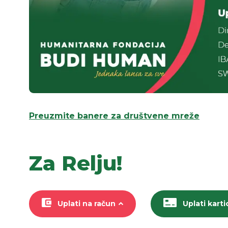
Preuzmite banere za društvene mreže
Za Relju!
Uplati na račun
Uplati kart