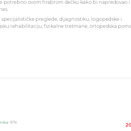
je potrebno ovom hrabrom dečku kako bi napredovao i 
nas.
 specijalističke preglede, dijagnostiku, logopedske i
jsku rehabilitaciju, fizikalne tretmane, ortopedska pom
snika
:
974
20