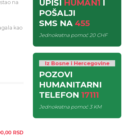
UPIŠI
HUMAN1
I
stao na
POŠALJI
SMS
NA
455
agala kao
Jednokratna pomoć
20 CHF
Iz Bosne i Hercegovine
POZOVI
HUMANITARNI
TELEFON
17111
Jednokratna pomoć
3 KM
0,00
RSD