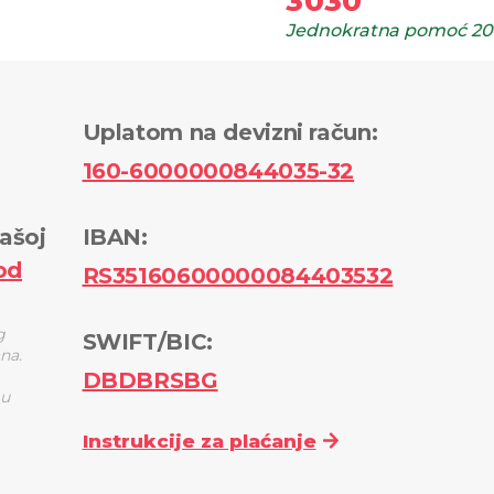
3030
Jednokratna pomoć
20
Uplatom na devizni račun
:
160-6000000844035-32
ašoj
IBAN:
od
RS35160600000084403532
g
SWIFT/BIC:
ana.
DBDBRSBG
 u
Instrukcije za plaćanje