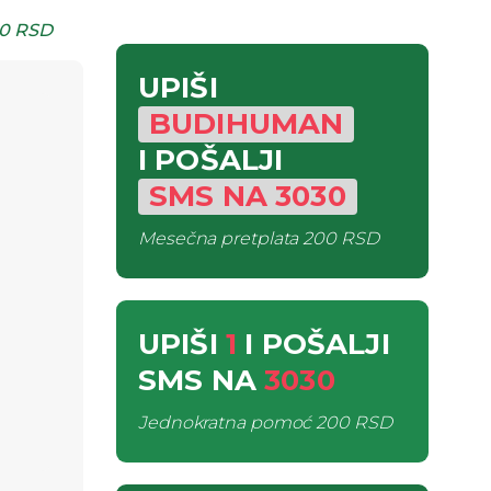
0 RSD
UPIŠI
BUDIHUMAN
I POŠALJI
SMS
NA
3030
Mesečna pretplata
200 RSD
UPIŠI
1
I POŠALJI
SMS
NA
3030
Jednokratna pomoć
200 RSD