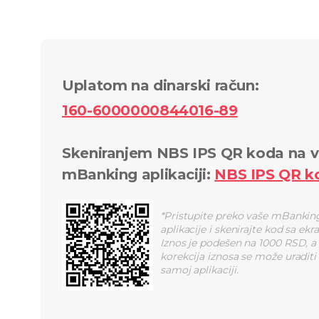
Uplatom na dinarski račun
:
160-6000000844016-89
Skeniranjem NBS IPS QR koda na v
mBanking aplikaciji
:
NBS IPS QR
k
*
Pristupite preko vaše mBankin
aplikacije i skenirajte kod sa ekr
Iznos je podešen na 1000 RSD, a
korekcija iznosa se može uraditi
samoj aplikaciji.