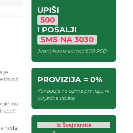
UPIŠI
500
I POŠALJI
SMS
NA
3030
Jednokratna pomoć
500 RSD
a je
PROVIZIJA
= 0%
e trajne
Fondacija ne uzima proviziju ni
od jedne uplate
 koje mu
i radeći
Iz Švajcarske
ne hoda,