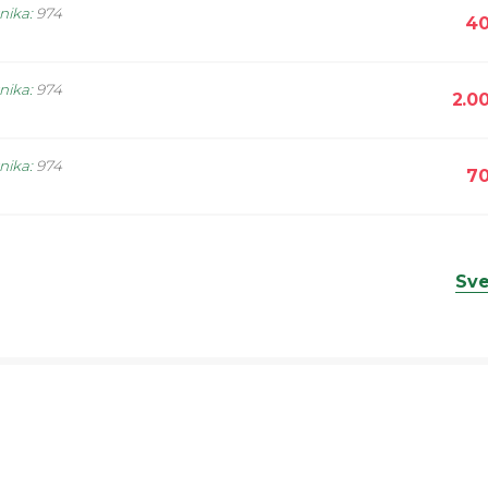
snika
:
974
40
snika
:
974
2.0
snika
:
974
70
Sve