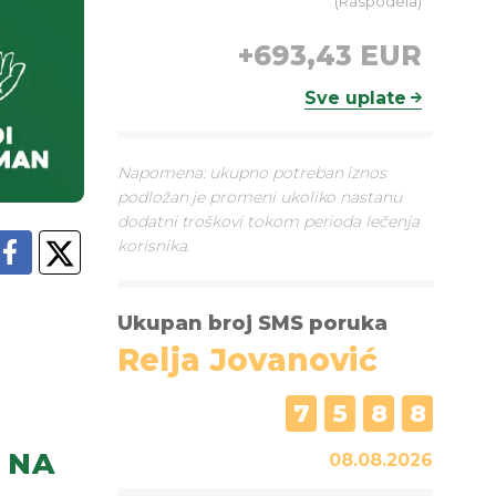
(
Raspodela
)
+
693,43 EUR
Sve uplate
Napomena: ukupno potreban iznos
podložan je promeni ukoliko nastanu
dodatni troškovi tokom perioda lečenja
korisnika.
Ukupan broj SMS poruka
Relja Jovanović
7
5
8
8
NA
08.08.2026