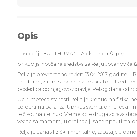
Opis
Fondacija BUDI HUMAN - Aleksandar Šapić
prikuplja novčana sredstva za Relju Jovanovića (2
Relja je prevremeno rođen 13.04.2017. godine u 
intubiran, zatim stavljen na respirator. Usled ne
posledice po njegovo zdravlje. Petog dana od ro
Od 3. meseca starosti Relja je krenuo na fizikal
cerebralna paraliza. Uprkos svemu, on je jedan 
je život nametnuo. Vreme koje druga zdrava deca 
vežbe sa mamom, u ordinaciji sa terapeutima, 
Relja je danas fizički i mentalno, zaostaje u odn