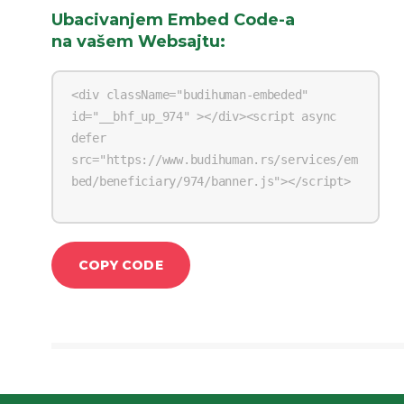
Ubacivanjem Embed Code-a
na vašem Websajtu
:
COPY CODE