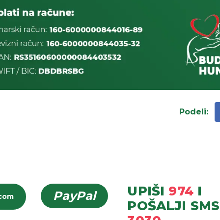
Podeli
:
UPIŠI
974
I
PayPal
icom
POŠALJI
SMS