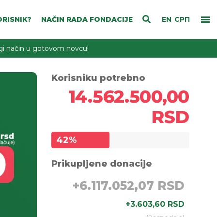
RISNIK?
NAČIN RADA FONDACIJE
EN
СРП
rugi način u gotovom novcu!
Korisniku potrebno
14.562.500,00
RSD
42
%
Prikupljene donacije
+
6.117.052,07 RSD
+
3.603,60 RSD