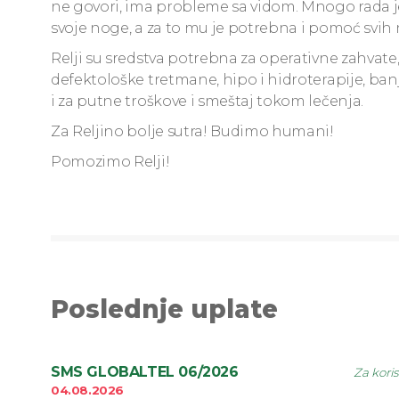
ne govori, ima probleme sa vidom. Mnogo rada 
svoje noge, a za to mu je potrebna i pomoć svih 
Relji su sredstva potrebna za operativne zahvate,
defektološke tretmane, hipo i hidroterapije, ban
i za putne troškove i smeštaj tokom lečenja.
Za Reljino bolje sutra! Budimo humani!
Pomozimo Relji!
Poslednje uplate
SMS GLOBALTEL 06/2026
Za kori
04.08.2026