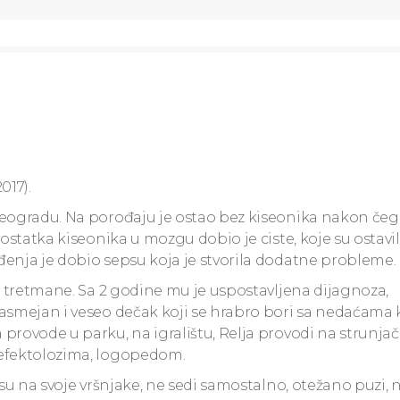
017).
Beogradu. Na porođaju je ostao bez kiseonika nakon čeg
dostatka kiseonika u mozgu dobio je ciste, koje su ostavil
đenja je dobio sepsu koja je stvorila dodatne probleme.
ne tretmane. Sa 2 godine mu je uspostavljena dijagnoza,
nasmejan i veseo dečak koji se hrabro bori sa nedaćama
provode u parku, na igralištu, Relja provodi na strunjač
defektolozima, logopedom.
osu na svoje vršnjake, ne sedi samostalno, otežano puzi, 