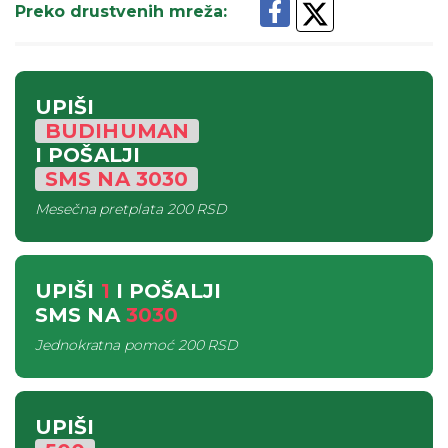
Preko drustvenih mreža
:
UPIŠI
BUDIHUMAN
I POŠALJI
SMS
NA
3030
Mesečna pretplata
200 RSD
UPIŠI
1
I POŠALJI
SMS
NA
3030
Jednokratna pomoć
200 RSD
UPIŠI