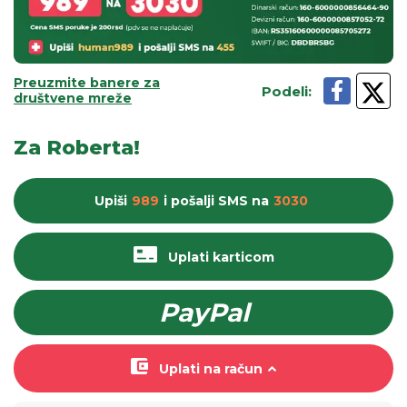
Preuzmite banere za
Podeli
:
društvene mreže
Za Roberta!
Upiši
989
i pošalji
SMS
na
3030
Uplati karticom
PayPal
Uplati na račun