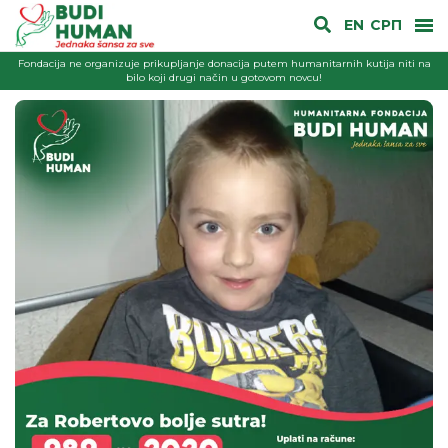
EN
СРП
Fondacija ne organizuje prikupljanje donacija putem humanitarnih kutija niti na
bilo koji drugi način u gotovom novcu!