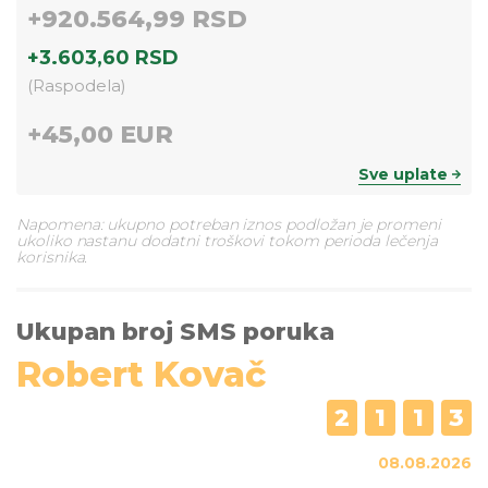
+
920.564,99 RSD
+
3.603,60 RSD
(
Raspodela
)
+
45,00 EUR
Sve uplate
Napomena: ukupno potreban iznos podložan je promeni
ukoliko nastanu dodatni troškovi tokom perioda lečenja
korisnika.
Ukupan broj SMS poruka
Robert Kovač
2
1
1
3
08.08.2026