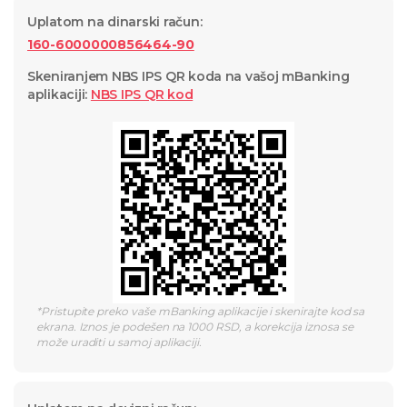
Uplatom na dinarski račun
:
160-6000000856464-90
Skeniranjem NBS IPS QR koda na vašoj mBanking
aplikaciji
:
NBS IPS QR
kod
*
Pristupite preko vaše mBanking aplikacije i skenirajte kod sa
ekrana. Iznos je podešen na 1000 RSD, a korekcija iznosa se
može uraditi u samoj aplikaciji.