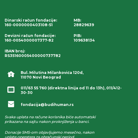
Dinarski račun fondacije
:
MB:
160-0000000403108-51
28829639
Devizni račun fondacije
:
PIB:
160-0054000007377-82
109638134
IBAN broj
:
RS35160005400000737782
Bul. Milutina Milankovića 120d,
11070 Novi Beograd
011/63 55 760
(direktna linija od 11 do 13h),
011/412-
30-30
fondacija@budihuman.rs
Svaka uplata na račune korisnika biće automatski
prikazana na sajtu nakon proknjiženja u banci.
Donacije SMS-om objavljujemo mesečno, nakon
uplate operatera za obračunski period.