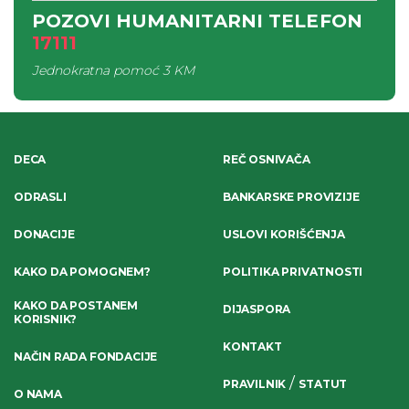
POZOVI HUMANITARNI TELEFON
17111
Jednokratna pomoć
3 KM
DECA
REČ OSNIVAČA
ODRASLI
BANKARSKE PROVIZIJE
DONACIJE
USLOVI KORIŠĆENJA
KAKO DA POMOGNEM?
POLITIKA PRIVATNOSTI
KAKO DA POSTANEM
DIJASPORA
KORISNIK?
KONTAKT
NAČIN RADA FONDACIJE
/
PRAVILNIK
STATUT
O NAMA