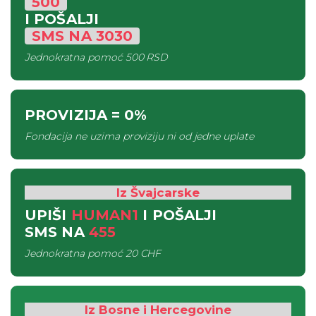
500
I POŠALJI
SMS
NA
3030
Jednokratna pomoć
500 RSD
PROVIZIJA
= 0%
Fondacija ne uzima proviziju ni od jedne uplate
Iz Švajcarske
UPIŠI
HUMAN1
I POŠALJI
SMS
NA
455
Jednokratna pomoć
20 CHF
Iz Bosne i Hercegovine