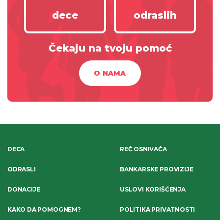
dece
odraslih
Čekaju na tvoju pomoć
O NAMA
DECA
REČ OSNIVAČA
ODRASLI
BANKARSKE PROVIZIJE
DONACIJE
USLOVI KORIŠĆENJA
KAKO DA POMOGNEM?
POLITIKA PRIVATNOSTI