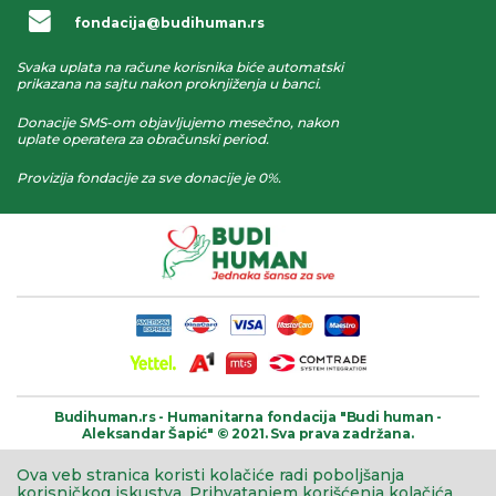
fondacija@budihuman.rs
Svaka uplata na račune korisnika biće automatski
prikazana na sajtu nakon proknjiženja u banci.
Donacije SMS-om objavljujemo mesečno, nakon
uplate operatera za obračunski period.
Provizija fondacije za sve donacije je 0%.
Budihuman.rs -
Humanitarna fondacija
"Budi human -
Aleksandar Šapić" © 2021.
Sva prava zadržana.
Ova veb stranica koristi kolačiće radi poboljšanja
korisničkog iskustva.
Prihvatanjem korišćenja kolačića