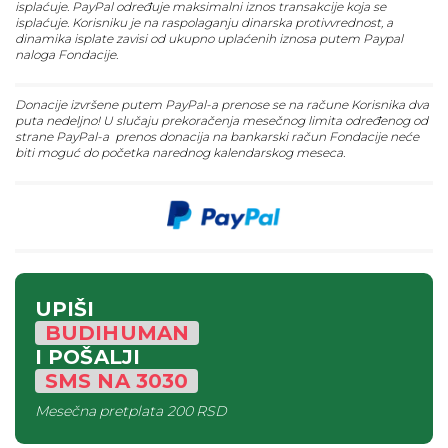
isplaćuje. PayPal određuje maksimalni iznos transakcije koja se
isplaćuje. Korisniku je na raspolaganju dinarska protivvrednost, a
dinamika isplate zavisi od ukupno uplaćenih iznosa putem Paypal
naloga Fondacije.
Donacije izvršene putem PayPal-a prenose se na račune Korisnika dva
puta nedeljno! U slučaju prekoračenja mesečnog limita određenog od
strane PayPal-a prenos donacija na bankarski račun Fondacije neće
biti moguć do početka narednog kalendarskog meseca.
UPIŠI
BUDIHUMAN
I POŠALJI
SMS
NA
3030
Mesečna pretplata
200 RSD