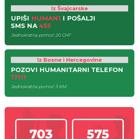
Iz Švajcarske
UPIŠI
HUMAN1
I POŠALJI
SMS
NA
455
Jednokratna pomoć
20 CHF
Iz Bosne i Hercegovine
POZOVI HUMANITARNI TELEFON
17111
Jednokratna pomoć
3 KM
703
575