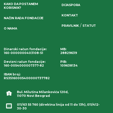
KAKO DA POSTANEM
DIJASPORA
KORISNIK?
KONTAKT
NAČIN RADA FONDACIJE
/
PRAVILNIK
STATUT
O NAMA
Dinarski račun fondacije
:
MB:
160-0000000403108-51
28829639
Devizni račun fondacije
:
PIB:
160-0054000007377-82
109638134
IBAN broj
:
RS35160005400000737782
Bul. Milutina Milankovića 120d,
11070 Novi Beograd
011/63 55 760
(direktna linija od 11 do 13h),
011/412-
30-30