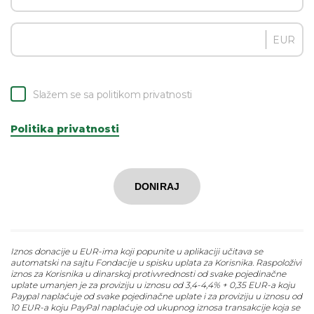
EUR
Slažem se sa politikom privatnosti
Politika privatnosti
DONIRAJ
Iznos donacije u EUR-ima koji popunite u aplikaciji učitava se
automatski na sajtu Fondacije u spisku uplata za Korisnika. Raspoloživi
iznos za Korisnika u dinarskoj protivvrednosti od svake pojedinačne
uplate umanjen je za proviziju u iznosu od 3,4-4,4% + 0,35 EUR-a koju
Paypal naplaćuje od svake pojedinačne uplate i za proviziju u iznosu od
10 EUR-a koju PayPal naplaćuje od ukupnog iznosa transakcije koja se