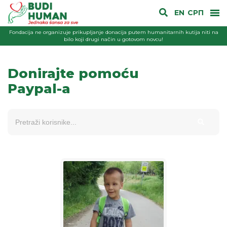
EN
СРП
Fondacija ne organizuje prikupljanje donacija putem humanitarnih kutija niti na
bilo koji drugi način u gotovom novcu!
Donirajte pomoću
Paypal-a