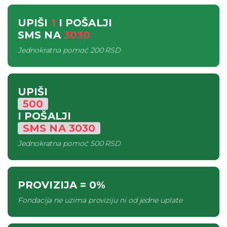
UPIŠI
1
I POŠALJI
SMS
NA
3030
Jednokratna pomoć
200 RSD
UPIŠI
500
I POŠALJI
SMS
NA
3030
Jednokratna pomoć
500 RSD
PROVIZIJA
= 0%
Fondacija ne uzima proviziju ni od jedne uplate