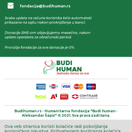
fondacija@budihuman.rs
Svaka uplata na račune korisnika biće automatski
prikazana na sajtu nakon proknjiženja u banci.
Donacije SMS-om objavljujemo mesečno, nakon
uplate operatera za obračunski period.
Provizija fondacije za sve donacije je 0%.
Budihuman.rs -
Humanitarna fondacija
"Budi human -
Aleksandar Šapić" © 2021.
Sva prava zadržana.
Ova veb stranica koristi kolačiće radi poboljšanja
korisničkog iskustva.
Prihvatanjem korišćenja kolačića