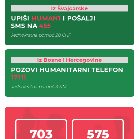
Iz Švajcarske
UPIŠI
HUMAN1
I POŠALJI
SMS
NA
455
Jednokratna pomoć
20 CHF
Iz Bosne i Hercegovine
POZOVI HUMANITARNI TELEFON
17111
Jednokratna pomoć
3 KM
703
575