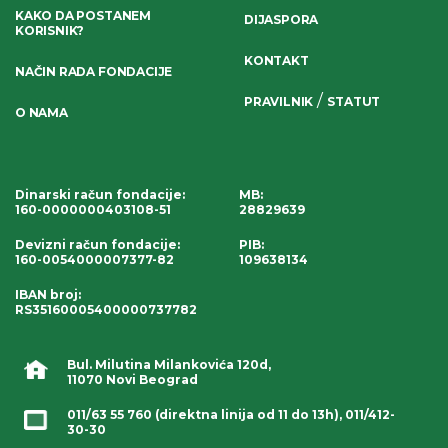
KAKO DA POSTANEM
DIJASPORA
KORISNIK?
KONTAKT
NAČIN RADA FONDACIJE
/
PRAVILNIK
STATUT
O NAMA
Dinarski račun fondacije
:
MB:
160-0000000403108-51
28829639
Devizni račun fondacije
:
PIB:
160-0054000007377-82
109638134
IBAN broj
:
RS35160005400000737782
Bul. Milutina Milankovića 120d,
11070 Novi Beograd
011/63 55 760
(direktna linija od 11 do 13h),
011/412-
30-30