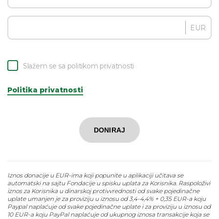
EUR
Slažem se sa politikom privatnosti
Politika privatnosti
DONIRAJ
Iznos donacije u EUR-ima koji popunite u aplikaciji učitava se
automatski na sajtu Fondacije u spisku uplata za Korisnika. Raspoloživi
iznos za Korisnika u dinarskoj protivvrednosti od svake pojedinačne
uplate umanjen je za proviziju u iznosu od 3,4-4,4% + 0,35 EUR-a koju
Paypal naplaćuje od svake pojedinačne uplate i za proviziju u iznosu od
10 EUR-a koju PayPal naplaćuje od ukupnog iznosa transakcije koja se