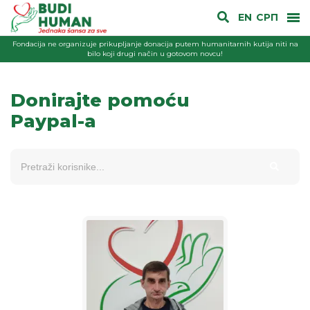
EN
СРП
Fondacija ne organizuje prikupljanje donacija putem humanitarnih kutija niti na
bilo koji drugi način u gotovom novcu!
Donirajte pomoću
Paypal-a