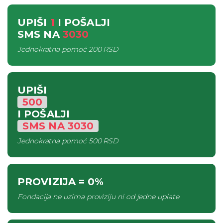
UPIŠI
1
I POŠALJI
SMS
NA
3030
Jednokratna pomoć
200 RSD
UPIŠI
500
I POŠALJI
SMS
NA
3030
Jednokratna pomoć
500 RSD
PROVIZIJA
= 0%
Fondacija ne uzima proviziju ni od jedne uplate