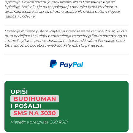
isplaćuje. PayPal određuje maksimalni iznos transakcije koja se
isplaćuje. Korisniku je na raspolaganju dinarska protivvrednost, a
dinamika isplate zavisi od ukupno uplaćenih iznosa putem Paypal
naloga Fondacije.
Donacije izvršene putem PayPal-a prenose se na račune Korisnika dva
puta nedeljno! U slučaju prekoračenja mesečnog limita određenog od
strane PayPal-a prenos donacija na bankarski račun Fondacije neće
biti moguć do početka narednog kalendarskog meseca.
UPIŠI
BUDIHUMAN
I POŠALJI
SMS
NA
3030
Mesečna pretplata
200 RSD