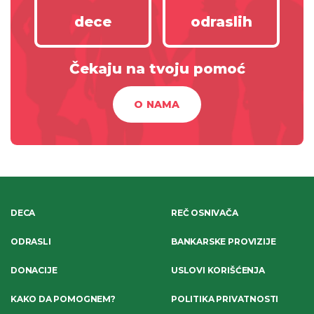
dece
odraslih
Čekaju na tvoju pomoć
O NAMA
DECA
REČ OSNIVAČA
ODRASLI
BANKARSKE PROVIZIJE
DONACIJE
USLOVI KORIŠĆENJA
KAKO DA POMOGNEM?
POLITIKA PRIVATNOSTI