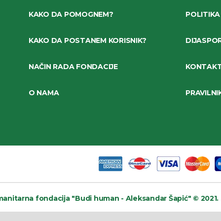
KAKO DA POMOGNEM?
POLITIKA
KAKO DA POSTANEM KORISNIK?
DIJASPO
NAČIN RADA FONDACIJE
KONTAK
O NAMA
PRAVILNI
anitarna fondacija
"Budi human - Aleksandar Šapić" © 2021.