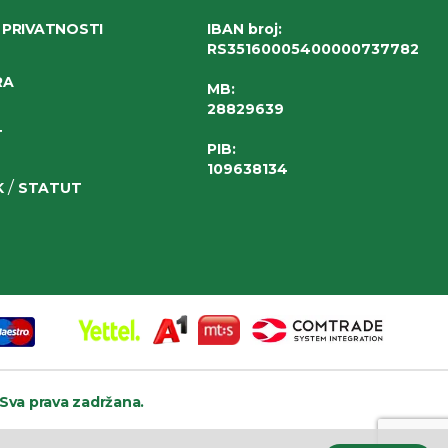
 PRIVATNOSTI
IBAN broj
:
RS35160005400000737782
RA
MB:
28829639
T
PIB:
109638134
/
K
STATUT
Sva prava zadržana.