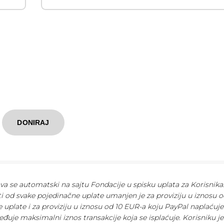
DONIRAJ
ava se automatski na sajtu Fondacije u spisku uplata za Korisnika
ti od svake pojedinačne uplate umanjen je za proviziju u iznosu o
 uplate i za proviziju u iznosu od 10 EUR-a koju PayPal naplaćuj
eđuje maksimalni iznos transakcije koja se isplaćuje. Korisniku je