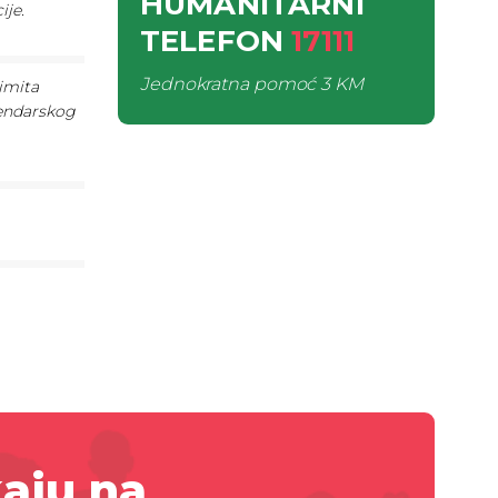
HUMANITARNI
ije.
TELEFON
17111
Jednokratna pomoć
3 KM
imita
lendarskog
aju na