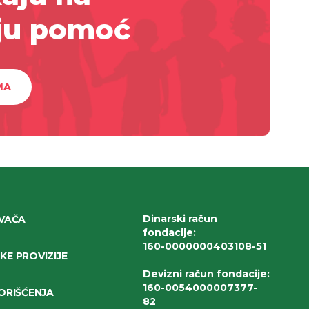
ju pomoć
MA
Dinarski račun
IVAČA
fondacije
:
160-0000000403108-51
E PROVIZIJE
Devizni račun fondacije
:
160-0054000007377-
ORIŠĆENJA
82