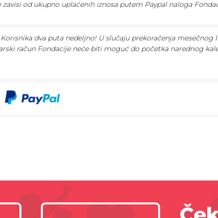
te zavisi od ukupno uplaćenih iznosa putem Paypal naloga Fondac
Korisnika dva puta nedeljno! U slučaju prekoračenja mesečnog l
arski račun Fondacije neće biti moguć do početka narednog ka
Ček