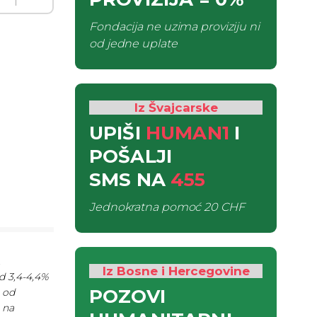
Fondacija ne uzima proviziju ni
od jedne uplate
Iz Švajcarske
UPIŠI
HUMAN1
I
POŠALJI
SMS
NA
455
Jednokratna pomoć
20 CHF
.
Iz Bosne i Hercegovine
d 3,4-4,4%
POZOVI
e od
 na