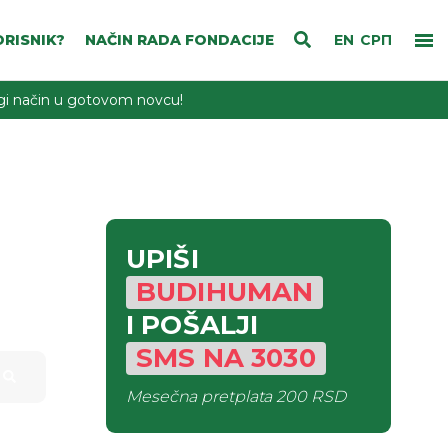
RISNIK?
NAČIN RADA FONDACIJE
EN
СРП
rugi način u gotovom novcu!
UPIŠI
BUDIHUMAN
I POŠALJI
SMS
NA
3030
Mesečna pretplata
200 RSD