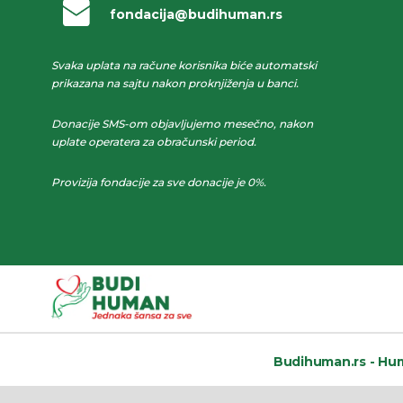
fondacija@budihuman.rs
Svaka uplata na račune korisnika biće automatski
prikazana na sajtu nakon proknjiženja u banci.
Donacije SMS-om objavljujemo mesečno, nakon
uplate operatera za obračunski period.
Provizija fondacije za sve donacije je 0%.
Budihuman.rs -
Hum