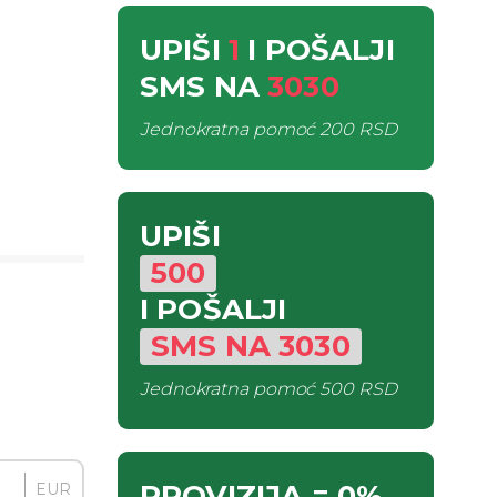
UPIŠI
1
I POŠALJI
SMS
NA
3030
Jednokratna pomoć
200 RSD
UPIŠI
500
I POŠALJI
SMS
NA
3030
Jednokratna pomoć
500 RSD
PROVIZIJA
= 0%
EUR