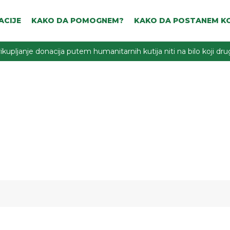
ACIJE
KAKO DA POMOGNEM?
KAKO DA POSTANEM KO
ikupljanje donacija putem humanitarnih kutija niti na bilo koji d