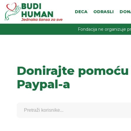
DECA
ODRASLI
DON
Fondacija ne organizuje pr
Donirajte pomoću
Paypal-a