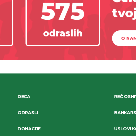
575
tvo
odraslih
O NA
DECA
REČ OSN
ODRASLI
BANKARSK
DONACIJE
USLOVI K