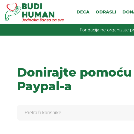
DECA
ODRASLI
DON
Fondacija ne organizuje pr
Donirajte pomoću
Paypal-a