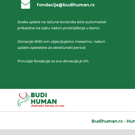
fondacija@budihuman.rs
Svaka uplata na račune korisnika biće automatski
prikazana na sajtu nakon proknjiženja u banci.
Donacije SMS-om objavljujemo mesečno, nakon
uplate operatera za obračunski period.
Provizija fondacije za sve donacije je 0%.
Budihuman.rs -
Hum