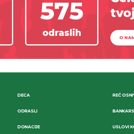
575
tvo
odraslih
O NA
DECA
REČ OSN
ODRASLI
BANKARSK
DONACIJE
USLOVI K