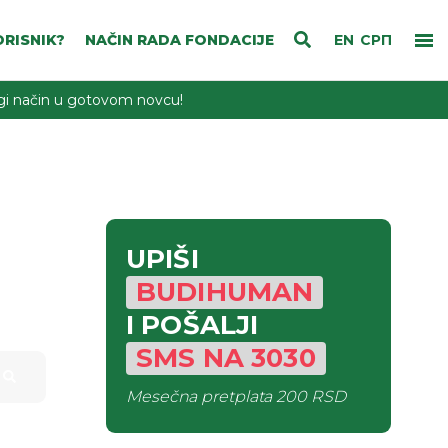
RISNIK?
NAČIN RADA FONDACIJE
EN
СРП
rugi način u gotovom novcu!
UPIŠI
BUDIHUMAN
I POŠALJI
SMS
NA
3030
Mesečna pretplata
200 RSD