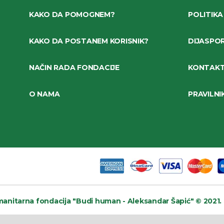
KAKO DA POMOGNEM?
POLITIKA
KAKO DA POSTANEM KORISNIK?
DIJASPO
NAČIN RADA FONDACIJE
KONTAK
O NAMA
PRAVILNI
anitarna fondacija
"Budi human - Aleksandar Šapić" © 2021.