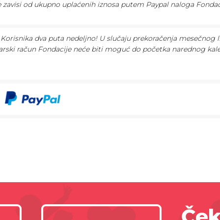
te zavisi od ukupno uplaćenih iznosa putem Paypal naloga Fondac
Korisnika dva puta nedeljno! U slučaju prekoračenja mesečnog l
arski račun Fondacije neće biti moguć do početka narednog ka
Ček