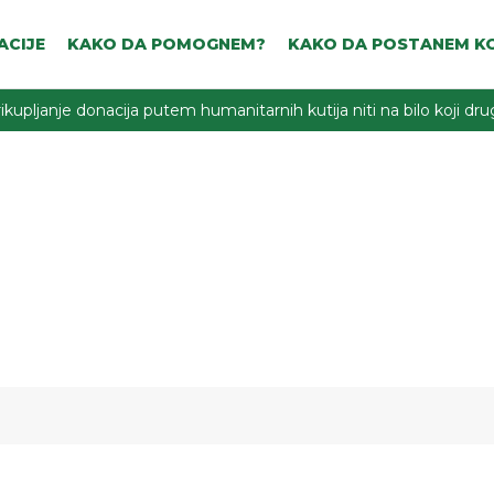
ACIJE
KAKO DA POMOGNEM?
KAKO DA POSTANEM KO
ikupljanje donacija putem humanitarnih kutija niti na bilo koji d