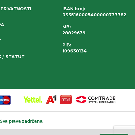
 PRIVATNOSTI
IBAN broj
:
RS35160005400000737782
RA
MB:
28829639
T
PIB:
109638134
/
K
STATUT
Sva prava zadržana.