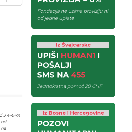
Fondacija ne uzima proviziju ni
od jedne uplate
Iz Švajcarske
UPIŠI
HUMAN1
I
POŠALJI
SMS
NA
455
Jednokratna pomoć
20 CHF
.
Iz Bosne i Hercegovine
d 3,4-4,4%
POZOVI
e od
 na