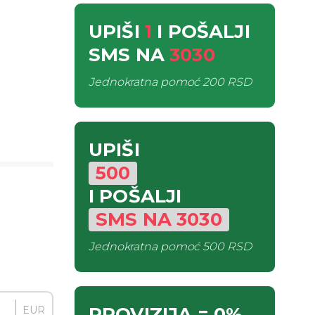
UPIŠI
1
I POŠALJI
SMS
NA
3030
Jednokratna pomoć
200 RSD
UPIŠI
500
I POŠALJI
SMS
NA
3030
Jednokratna pomoć
500 RSD
PROVIZIJA
= 0%
EUR