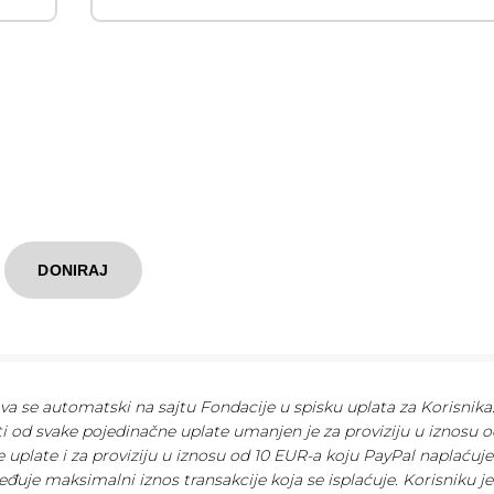
DONIRAJ
ava se automatski na sajtu Fondacije u spisku uplata za Korisnika
ti od svake pojedinačne uplate umanjen je za proviziju u iznosu o
 uplate i za proviziju u iznosu od 10 EUR-a koju PayPal naplaćuj
eđuje maksimalni iznos transakcije koja se isplaćuje. Korisniku je