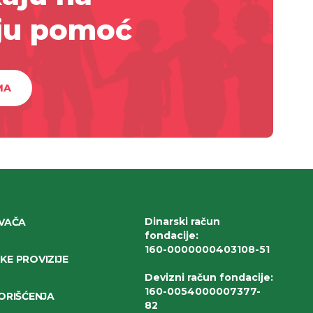
ju pomoć
MA
Dinarski račun
IVAČA
fondacije
:
160-0000000403108-51
E PROVIZIJE
Devizni račun fondacije
:
160-0054000007377-
ORIŠĆENJA
82