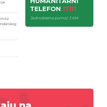
HUMANITARNI
ije.
TELEFON
17111
Jednokratna pomoć
3 KM
imita
lendarskog
aju na