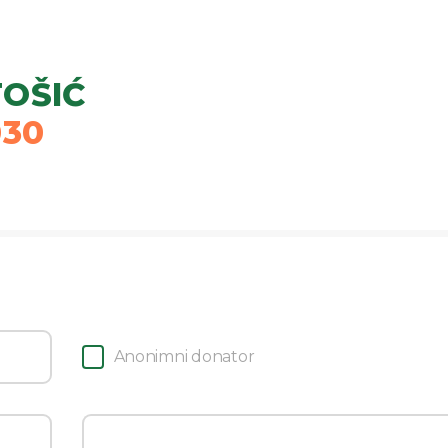
TOŠIĆ
030
Anonimni donator