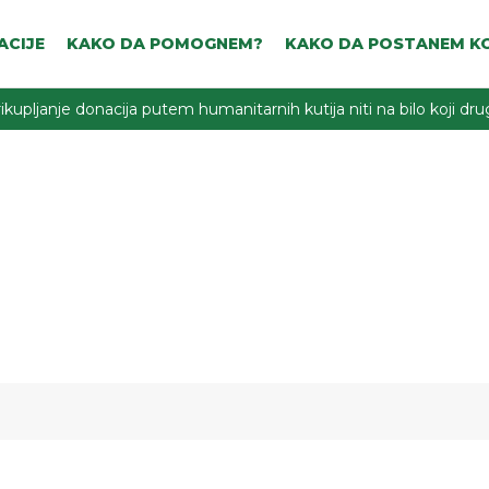
ACIJE
KAKO DA POMOGNEM?
KAKO DA POSTANEM KO
ikupljanje donacija putem humanitarnih kutija niti na bilo koji d