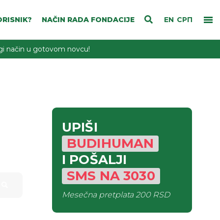
RISNIK?
NAČIN RADA FONDACIJE
EN
СРП
rugi način u gotovom novcu!
UPIŠI
BUDIHUMAN
I POŠALJI
SMS
NA
3030
Mesečna pretplata
200 RSD