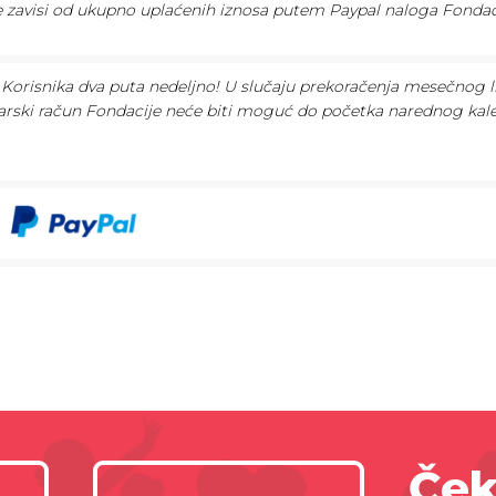
te zavisi od ukupno uplaćenih iznosa putem Paypal naloga Fondac
Korisnika dva puta nedeljno! U slučaju prekoračenja mesečnog l
arski račun Fondacije neće biti moguć do početka narednog ka
Ček