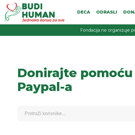
DECA
ODRASLI
DON
Fondacija ne organizuje pr
Donirajte pomoću
Paypal-a