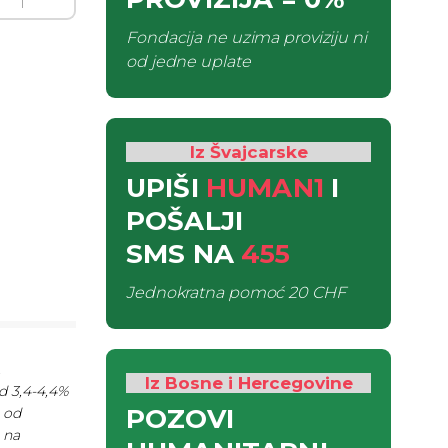
Fondacija ne uzima proviziju ni
od jedne uplate
Iz Švajcarske
UPIŠI
HUMAN1
I
POŠALJI
SMS
NA
455
Jednokratna pomoć
20 CHF
.
Iz Bosne i Hercegovine
d 3,4-4,4%
POZOVI
e od
 na