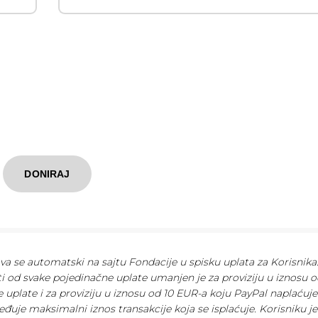
DONIRAJ
ava se automatski na sajtu Fondacije u spisku uplata za Korisnika
ti od svake pojedinačne uplate umanjen je za proviziju u iznosu o
 uplate i za proviziju u iznosu od 10 EUR-a koju PayPal naplaćuj
eđuje maksimalni iznos transakcije koja se isplaćuje. Korisniku je