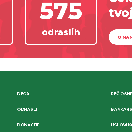
575
tvo
odraslih
O NA
DECA
REČ OSN
ODRASLI
BANKARSK
DONACIJE
USLOVI K