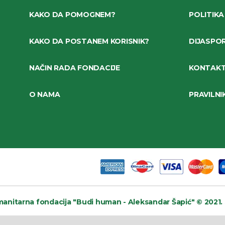
KAKO DA POMOGNEM?
POLITIKA
KAKO DA POSTANEM KORISNIK?
DIJASPO
NAČIN RADA FONDACIJE
KONTAK
O NAMA
PRAVILNI
anitarna fondacija
"Budi human - Aleksandar Šapić" © 2021.