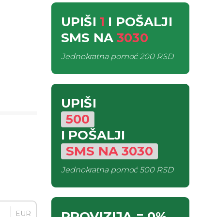
UPIŠI
1
I POŠALJI
SMS
NA
3030
Jednokratna pomoć
200 RSD
UPIŠI
500
I POŠALJI
SMS
NA
3030
Jednokratna pomoć
500 RSD
PROVIZIJA
= 0%
EUR