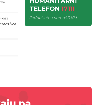
HUMANITARNI
ije.
TELEFON
17111
Jednokratna pomoć
3 KM
imita
lendarskog
aju na