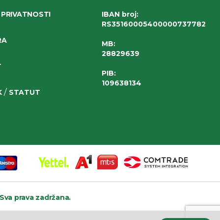
 PRIVATNOSTI
IBAN broj
:
RS35160005400000737782
RA
MB:
28829639
T
PIB:
109638134
/
K
STATUT
Sva prava zadržana.