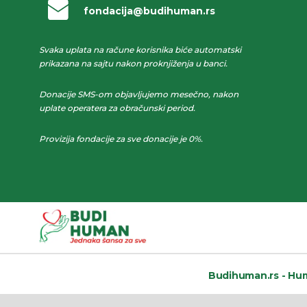
fondacija@budihuman.rs
Svaka uplata na račune korisnika biće automatski
prikazana na sajtu nakon proknjiženja u banci.
Donacije SMS-om objavljujemo mesečno, nakon
uplate operatera za obračunski period.
Provizija fondacije za sve donacije je 0%.
Budihuman.rs -
Hum