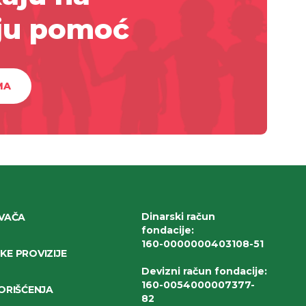
ju pomoć
MA
Dinarski račun
IVAČA
fondacije
:
160-0000000403108-51
E PROVIZIJE
Devizni račun fondacije
:
160-0054000007377-
ORIŠĆENJA
82