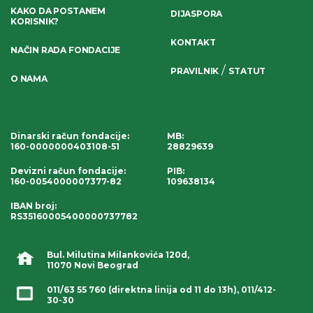
KAKO DA POSTANEM
DIJASPORA
KORISNIK?
KONTAKT
NAČIN RADA FONDACIJE
/
PRAVILNIK
STATUT
O NAMA
Dinarski račun fondacije
:
MB:
160-0000000403108-51
28829639
Devizni račun fondacije
:
PIB:
160-0054000007377-82
109638134
IBAN broj
:
RS35160005400000737782
Bul. Milutina Milankovića 120d,
11070 Novi Beograd
011/63 55 760
(direktna linija od 11 do 13h),
011/412-
30-30