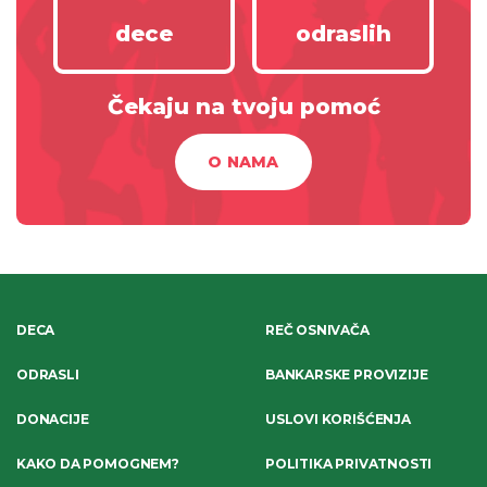
dece
odraslih
Čekaju na tvoju pomoć
O NAMA
DECA
REČ OSNIVAČA
ODRASLI
BANKARSKE PROVIZIJE
DONACIJE
USLOVI KORIŠĆENJA
KAKO DA POMOGNEM?
POLITIKA PRIVATNOSTI