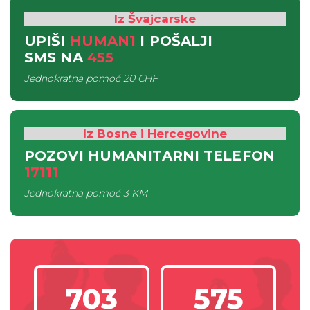
Iz Švajcarske
UPIŠI
HUMAN1
I POŠALJI
SMS
NA
455
Jednokratna pomoć
20 CHF
Iz Bosne i Hercegovine
POZOVI HUMANITARNI TELEFON
17111
Jednokratna pomoć
3 KM
703
575