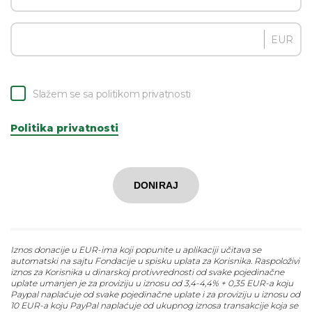
EUR
Slažem se sa politikom privatnosti
Politika privatnosti
DONIRAJ
Iznos donacije u EUR-ima koji popunite u aplikaciji učitava se
automatski na sajtu Fondacije u spisku uplata za Korisnika. Raspoloživi
iznos za Korisnika u dinarskoj protivvrednosti od svake pojedinačne
uplate umanjen je za proviziju u iznosu od 3,4-4,4% + 0,35 EUR-a koju
Paypal naplaćuje od svake pojedinačne uplate i za proviziju u iznosu od
10 EUR-a koju PayPal naplaćuje od ukupnog iznosa transakcije koja se