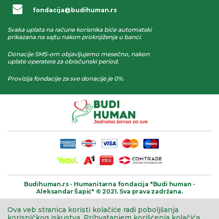
fondacija@budihuman.rs
Svaka uplata na račune korisnika biće automatski
prikazana na sajtu nakon proknjiženja u banci.
Donacije SMS-om objavljujemo mesečno, nakon
uplate operatera za obračunski period.
Provizija fondacije za sve donacije je 0%.
Budihuman.rs -
Humanitarna fondacija
"Budi human -
Aleksandar Šapić" © 2021.
Sva prava zadržana.
Ova veb stranica koristi kolačiće radi poboljšanja
korisničkog iskustva.
Prihvatanjem korišćenja kolačića