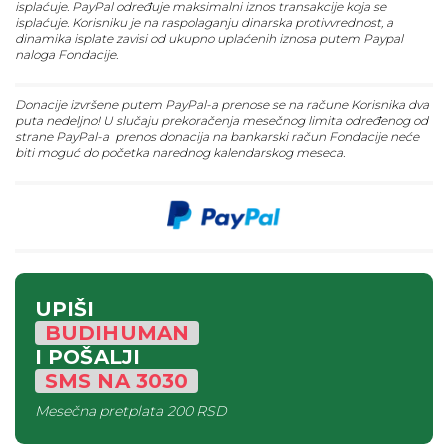
isplaćuje. PayPal određuje maksimalni iznos transakcije koja se
isplaćuje. Korisniku je na raspolaganju dinarska protivvrednost, a
dinamika isplate zavisi od ukupno uplaćenih iznosa putem Paypal
naloga Fondacije.
Donacije izvršene putem PayPal-a prenose se na račune Korisnika dva
puta nedeljno! U slučaju prekoračenja mesečnog limita određenog od
strane PayPal-a prenos donacija na bankarski račun Fondacije neće
biti moguć do početka narednog kalendarskog meseca.
UPIŠI
BUDIHUMAN
I POŠALJI
SMS
NA
3030
Mesečna pretplata
200 RSD