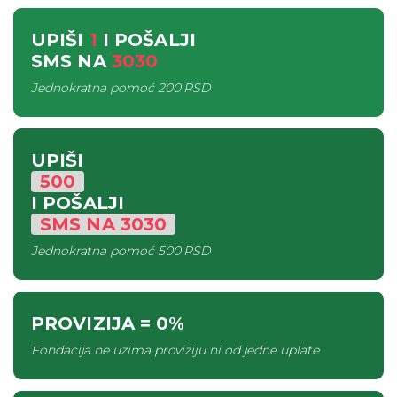
UPIŠI
1
I POŠALJI
SMS
NA
3030
Jednokratna pomoć
200 RSD
UPIŠI
500
I POŠALJI
SMS
NA
3030
Jednokratna pomoć
500 RSD
PROVIZIJA
= 0%
Fondacija ne uzima proviziju ni od jedne uplate