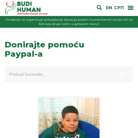
EN
СРП
Fondacija ne organizuje prikupljanje donacija putem humanitarnih kutija niti na
bilo koji drugi način u gotovom novcu!
Donirajte pomoću
Paypal-a