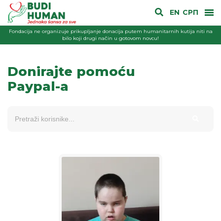
EN
СРП
Fondacija ne organizuje prikupljanje donacija putem humanitarnih kutija niti na
bilo koji drugi način u gotovom novcu!
Donirajte pomoću
Paypal-a