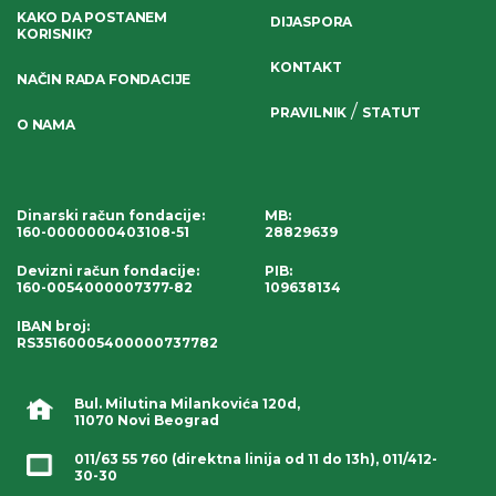
KAKO DA POSTANEM
DIJASPORA
KORISNIK?
KONTAKT
NAČIN RADA FONDACIJE
/
PRAVILNIK
STATUT
O NAMA
Dinarski račun fondacije
:
MB:
160-0000000403108-51
28829639
Devizni račun fondacije
:
PIB:
160-0054000007377-82
109638134
IBAN broj
:
RS35160005400000737782
Bul. Milutina Milankovića 120d,
11070 Novi Beograd
011/63 55 760
(direktna linija od 11 do 13h),
011/412-
30-30