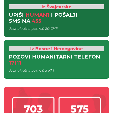
Iz Švajcarske
UPIŠI
HUMAN1
I POŠALJI
SMS
NA
455
Jednokratna pomoć
20 CHF
Iz Bosne i Hercegovine
POZOVI HUMANITARNI TELEFON
17111
Jednokratna pomoć
3 KM
703
575