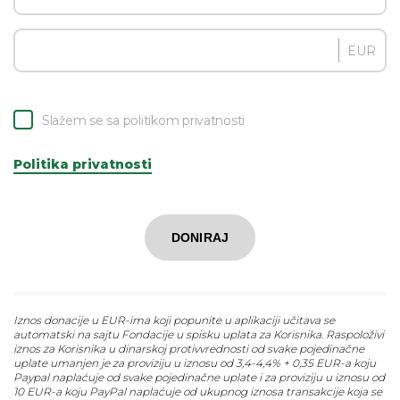
EUR
Slažem se sa politikom privatnosti
Politika privatnosti
DONIRAJ
Iznos donacije u EUR-ima koji popunite u aplikaciji učitava se
automatski na sajtu Fondacije u spisku uplata za Korisnika. Raspoloživi
iznos za Korisnika u dinarskoj protivvrednosti od svake pojedinačne
uplate umanjen je za proviziju u iznosu od 3,4-4,4% + 0,35 EUR-a koju
Paypal naplaćuje od svake pojedinačne uplate i za proviziju u iznosu od
10 EUR-a koju PayPal naplaćuje od ukupnog iznosa transakcije koja se