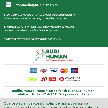
fondacija@budihuman.rs
Svaka uplata na račune korisnika biće automatski
prikazana na sajtu nakon proknjiženja u banci.
Donacije SMS-om objavljujemo mesečno, nakon
uplate operatera za obračunski period.
Provizija fondacije za sve donacije je 0%.
Budihuman.rs -
Humanitarna fondacija
"Budi human -
Aleksandar Šapić" © 2021.
Sva prava zadržana.
Ova veb stranica koristi kolačiće radi poboljšanja
korisničkog iskustva.
Prihvatanjem korišćenja kolačića