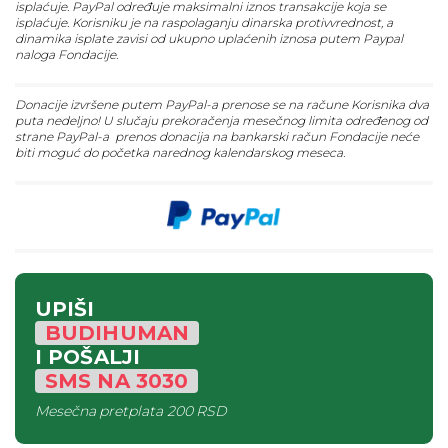
isplaćuje. PayPal određuje maksimalni iznos transakcije koja se
isplaćuje. Korisniku je na raspolaganju dinarska protivvrednost, a
dinamika isplate zavisi od ukupno uplaćenih iznosa putem Paypal
naloga Fondacije.
Donacije izvršene putem PayPal-a prenose se na račune Korisnika dva
puta nedeljno! U slučaju prekoračenja mesečnog limita određenog od
strane PayPal-a prenos donacija na bankarski račun Fondacije neće
biti moguć do početka narednog kalendarskog meseca.
UPIŠI
BUDIHUMAN
I POŠALJI
SMS
NA
3030
Mesečna pretplata
200 RSD