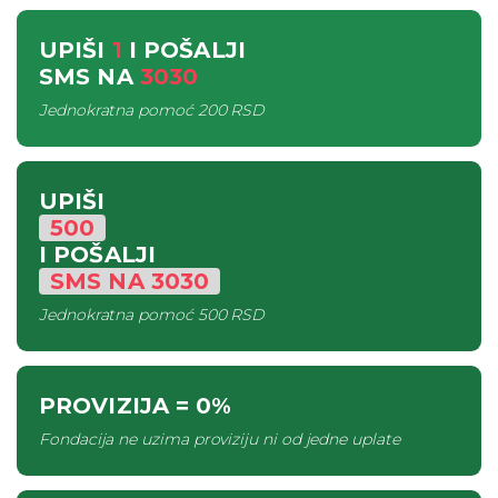
UPIŠI
1
I POŠALJI
SMS
NA
3030
Jednokratna pomoć
200 RSD
UPIŠI
500
I POŠALJI
SMS
NA
3030
Jednokratna pomoć
500 RSD
PROVIZIJA
= 0%
Fondacija ne uzima proviziju ni od jedne uplate