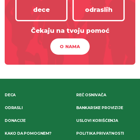
dece
odraslih
Čekaju na tvoju pomoć
O NAMA
DECA
REČ OSNIVAČA
ODRASLI
BANKARSKE PROVIZIJE
DONACIJE
USLOVI KORIŠĆENJA
KAKO DA POMOGNEM?
POLITIKA PRIVATNOSTI