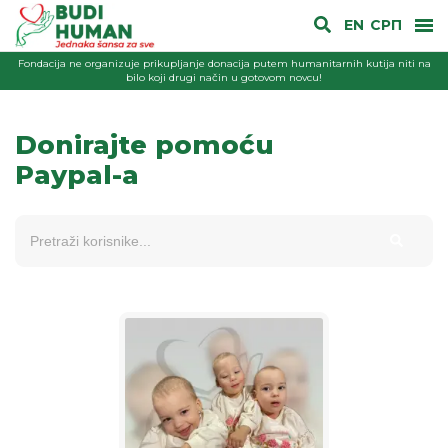
EN
СРП
Fondacija ne organizuje prikupljanje donacija putem humanitarnih kutija niti na
bilo koji drugi način u gotovom novcu!
Donirajte pomoću
Paypal-a