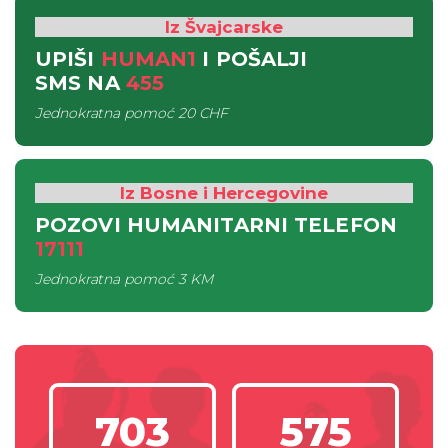
Iz Švajcarske
UPIŠI
HUMAN1
I POŠALJI
SMS
NA
455
Jednokratna pomoć
20 CHF
Iz Bosne i Hercegovine
POZOVI HUMANITARNI TELEFON
17111
Jednokratna pomoć
3 KM
703
575