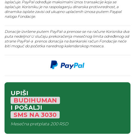
isplaćuje. PayPal određuje maksimalni iznos transakcije koja se
isplaćuje. Korisniku je na raspolaganju dinarska protivvrednost, a
dinamika isplate zavisi od ukupno uplaćenih iznosa putem Paypal
naloga Fondacije.
Donacije izvršene putem PayPal-a prenose se na račune Korisnika dva
puta nedeljno! U slučaju prekoračenja mesečnog limita određenog od
strane PayPal-a prenos donacija na bankarski račun Fondacije neće
biti moguć do početka narednog kalendarskog meseca.
UPIŠI
BUDIHUMAN
I POŠALJI
SMS
NA
3030
Mesečna pretplata
200 RSD