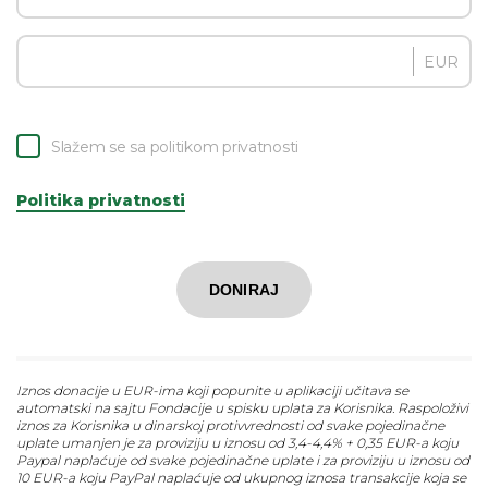
EUR
Slažem se sa politikom privatnosti
Politika privatnosti
DONIRAJ
Iznos donacije u EUR-ima koji popunite u aplikaciji učitava se
automatski na sajtu Fondacije u spisku uplata za Korisnika. Raspoloživi
iznos za Korisnika u dinarskoj protivvrednosti od svake pojedinačne
uplate umanjen je za proviziju u iznosu od 3,4-4,4% + 0,35 EUR-a koju
Paypal naplaćuje od svake pojedinačne uplate i za proviziju u iznosu od
10 EUR-a koju PayPal naplaćuje od ukupnog iznosa transakcije koja se