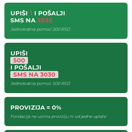
UPIŠI
1
I POŠALJI
SMS
NA
3030
Jednokratna pomoć
200 RSD
UPIŠI
500
I POŠALJI
SMS
NA
3030
Jednokratna pomoć
500 RSD
PROVIZIJA
= 0%
Fondacija ne uzima proviziju ni od jedne uplate