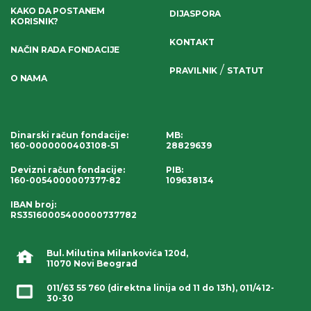
KAKO DA POSTANEM
DIJASPORA
KORISNIK?
KONTAKT
NAČIN RADA FONDACIJE
/
PRAVILNIK
STATUT
O NAMA
Dinarski račun fondacije
:
MB:
160-0000000403108-51
28829639
Devizni račun fondacije
:
PIB:
160-0054000007377-82
109638134
IBAN broj
:
RS35160005400000737782
Bul. Milutina Milankovića 120d,
11070 Novi Beograd
011/63 55 760
(direktna linija od 11 do 13h),
011/412-
30-30