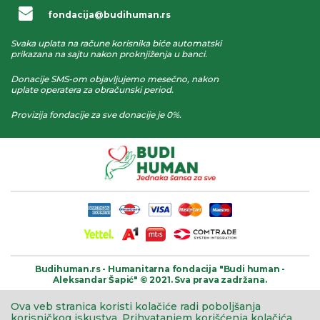
fondacija@budihuman.rs
Svaka uplata na račune korisnika biće automatski
prikazana na sajtu nakon proknjiženja u banci.
Donacije SMS-om objavljujemo mesečno, nakon
uplate operatera za obračunski period.
Provizija fondacije za sve donacije je 0%.
Budihuman.rs -
Humanitarna fondacija
"Budi human -
Aleksandar Šapić" © 2021.
Sva prava zadržana.
Ova veb stranica koristi kolačiće radi poboljšanja
korisničkog iskustva.
Prihvatanjem korišćenja kolačića