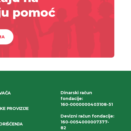
ju pomoć
MA
Dinarski račun
IVAČA
fondacije
:
160-0000000403108-51
E PROVIZIJE
Devizni račun fondacije
:
160-0054000007377-
ORIŠĆENJA
82