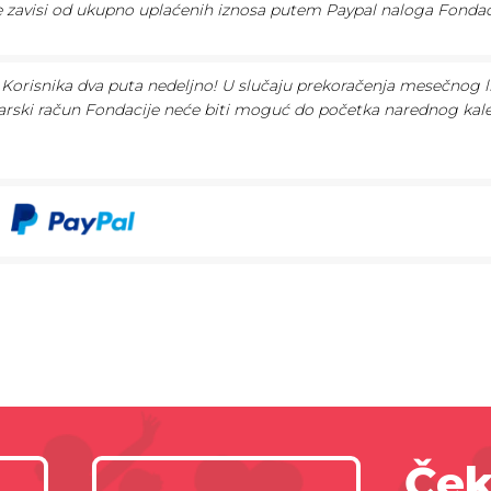
te zavisi od ukupno uplaćenih iznosa putem Paypal naloga Fondac
Korisnika dva puta nedeljno! U slučaju prekoračenja mesečnog l
arski račun Fondacije neće biti moguć do početka narednog ka
Ček