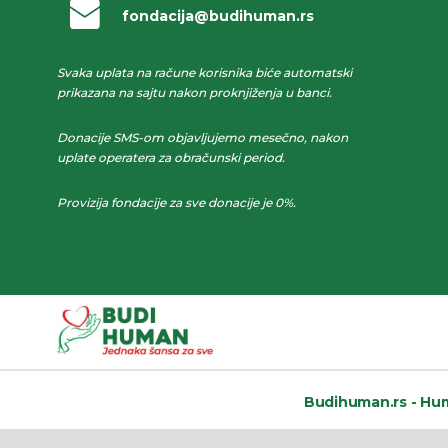
fondacija@budihuman.rs
Svaka uplata na račune korisnika biće automatski
prikazana na sajtu nakon proknjiženja u banci.
Donacije SMS-om objavljujemo mesečno, nakon
uplate operatera za obračunski period.
Provizija fondacije za sve donacije je 0%.
Budihuman.rs -
Hum