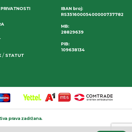
 PRIVATNOSTI
IBAN broj
:
RS35160005400000737782
RA
MB:
28829639
T
PIB:
109638134
/
K
STATUT
Sva prava zadržana.