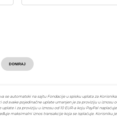
DONIRAJ
ava se automatski na sajtu Fondacije u spisku uplata za Korisnika
ti od svake pojedinačne uplate umanjen je za proviziju u iznosu o
 uplate i za proviziju u iznosu od 10 EUR-a koju PayPal naplaćuj
eđuje maksimalni iznos transakcije koja se isplaćuje. Korisniku je