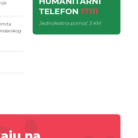
HUMANITARNI
ije.
TELEFON
17111
Jednokratna pomoć
3 KM
imita
lendarskog
aju na