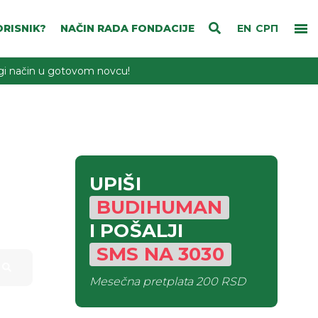
RISNIK?
NAČIN RADA FONDACIJE
EN
СРП
rugi način u gotovom novcu!
UPIŠI
BUDIHUMAN
I POŠALJI
SMS
NA
3030
Mesečna pretplata
200 RSD