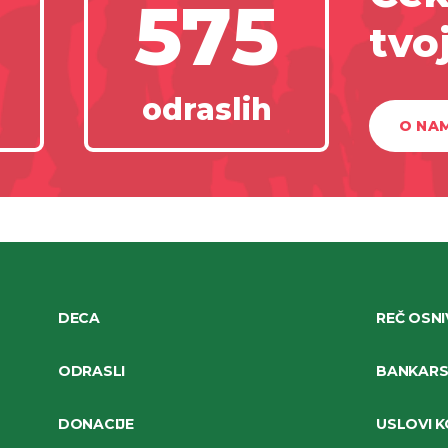
575
tvo
odraslih
O NA
DECA
REČ OSN
ODRASLI
BANKARSK
DONACIJE
USLOVI K