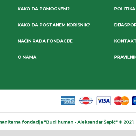
KAKO DA POMOGNEM?
POLITIKA
KAKO DA POSTANEM KORISNIK?
DIJASPO
NAČIN RADA FONDACIJE
KONTAK
O NAMA
PRAVILNI
anitarna fondacija
"Budi human - Aleksandar Šapić" © 2021.