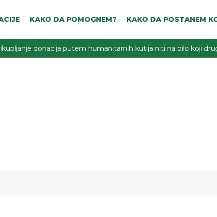
ACIJE
KAKO DA POMOGNEM?
KAKO DA POSTANEM KO
ikupljanje donacija putem humanitarnih kutija niti na bilo koji d