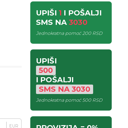
UPIŠI
1
I POŠALJI
SMS
NA
3030
Jednokratna pomoć
200 RSD
UPIŠI
500
I POŠALJI
SMS
NA
3030
Jednokratna pomoć
500 RSD
PROVIZIJA
= 0%
EUR