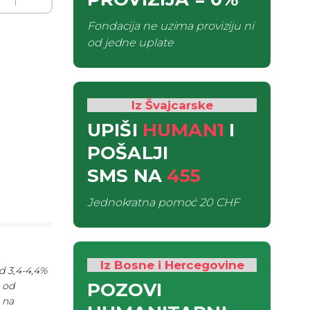
Fondacija ne uzima proviziju ni
od jedne uplate
Iz Švajcarske
UPIŠI
HUMAN1
I
POŠALJI
SMS
NA
455
Jednokratna pomoć
20 CHF
.
Iz Bosne i Hercegovine
d 3,4-4,4%
POZOVI
e od
 na