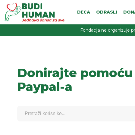
DECA
ODRASLI
DON
Fondacija ne organizuje pr
Donirajte pomoću
Paypal-a