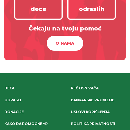
dece
odraslih
Čekaju na tvoju pomoć
O NAMA
DECA
REČ OSNIVAČA
ODRASLI
BANKARSKE PROVIZIJE
DONACIJE
USLOVI KORIŠĆENJA
KAKO DA POMOGNEM?
POLITIKA PRIVATNOSTI