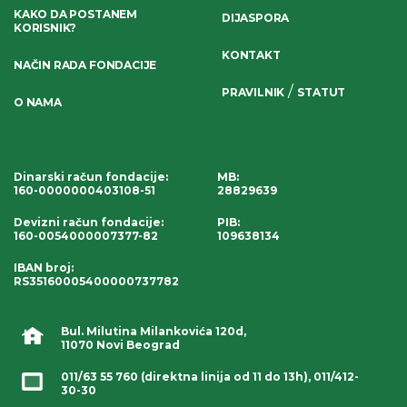
KAKO DA POSTANEM
DIJASPORA
KORISNIK?
KONTAKT
NAČIN RADA FONDACIJE
/
PRAVILNIK
STATUT
O NAMA
Dinarski račun fondacije
:
MB:
160-0000000403108-51
28829639
Devizni račun fondacije
:
PIB:
160-0054000007377-82
109638134
IBAN broj
:
RS35160005400000737782
Bul. Milutina Milankovića 120d,
11070 Novi Beograd
011/63 55 760
(direktna linija od 11 do 13h),
011/412-
30-30