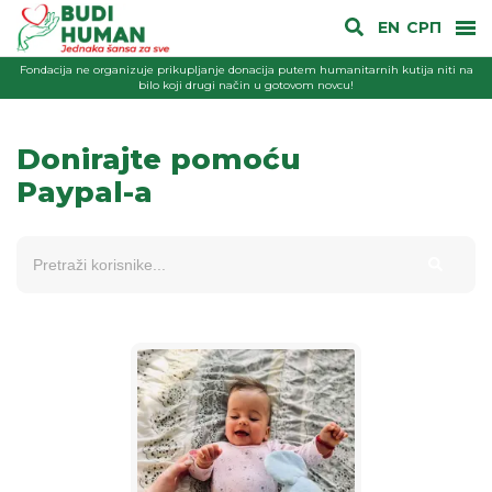
EN
СРП
Fondacija ne organizuje prikupljanje donacija putem humanitarnih kutija niti na
bilo koji drugi način u gotovom novcu!
Donirajte pomoću
Paypal-a