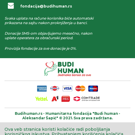
fondacija@budihuman.rs
Svaka uplata na račune korisnika biće automatski
prikazana na sajtu nakon proknjiženja u banci.
Donacije SMS-om objavljujemo mesečno, nakon
uplate operatera za obračunski period.
Provizija fondacije za sve donacije je 0%.
Budihuman.rs -
Humanitarna fondacija
"Budi human -
Aleksandar Šapić" © 2021.
Sva prava zadržana.
Ova veb stranica koristi kolačiće radi poboljšanja
korisničkog iskustva.
Prihvatanjem korišćenja kolačića