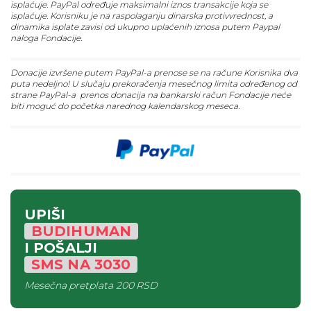
isplaćuje. PayPal određuje maksimalni iznos transakcije koja se
isplaćuje. Korisniku je na raspolaganju dinarska protivvrednost, a
dinamika isplate zavisi od ukupno uplaćenih iznosa putem Paypal
naloga Fondacije.
Donacije izvršene putem PayPal-a prenose se na račune Korisnika dva
puta nedeljno! U slučaju prekoračenja mesečnog limita određenog od
strane PayPal-a prenos donacija na bankarski račun Fondacije neće
biti moguć do početka narednog kalendarskog meseca.
UPIŠI
BUDIHUMAN
I POŠALJI
SMS
NA
3030
Mesečna pretplata
200 RSD