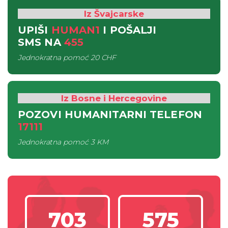
Iz Švajcarske
UPIŠI
HUMAN1
I POŠALJI
SMS
NA
455
Jednokratna pomoć
20 CHF
Iz Bosne i Hercegovine
POZOVI HUMANITARNI TELEFON
17111
Jednokratna pomoć
3 KM
703
575