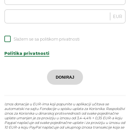
EUR
Slažem se sa politikom privatnosti
Politika privatnosti
DONIRAJ
Iznos donacije u EUR-ima koji popunite u aplikaciji učitava se
automatski na sajtu Fondacije u spisku uplata za Korisnika. Raspoloživi
iznos za Korisnika u dinarskoj protivvrednosti od svake pojedinačne
uplate umanjen je za proviziju u iznosu od 3,4-4,4% + 0,35 EUR-a koju
Paypal naplaćuje od svake pojedinačne uplate i za proviziju u iznosu od
10 EUR-a koju PayPal naplaćuje od ukupnog iznosa transakcije koja se