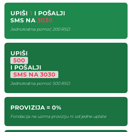
UPIŠI
1
I POŠALJI
SMS
NA
3030
Jednokratna pomoć
200 RSD
UPIŠI
500
I POŠALJI
SMS
NA
3030
Jednokratna pomoć
500 RSD
PROVIZIJA
= 0%
Fondacija ne uzima proviziju ni od jedne uplate