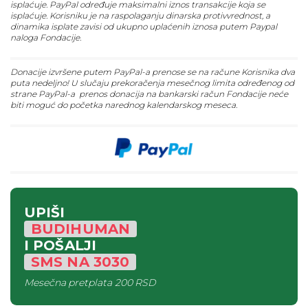
isplaćuje. PayPal određuje maksimalni iznos transakcije koja se
isplaćuje. Korisniku je na raspolaganju dinarska protivvrednost, a
dinamika isplate zavisi od ukupno uplaćenih iznosa putem Paypal
naloga Fondacije.
Donacije izvršene putem PayPal-a prenose se na račune Korisnika dva
puta nedeljno! U slučaju prekoračenja mesečnog limita određenog od
strane PayPal-a prenos donacija na bankarski račun Fondacije neće
biti moguć do početka narednog kalendarskog meseca.
UPIŠI
BUDIHUMAN
I POŠALJI
SMS
NA
3030
Mesečna pretplata
200 RSD