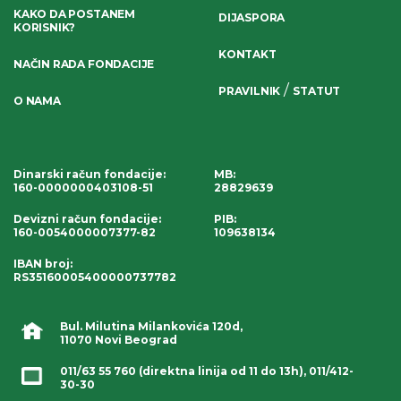
KAKO DA POSTANEM
DIJASPORA
KORISNIK?
KONTAKT
NAČIN RADA FONDACIJE
/
PRAVILNIK
STATUT
O NAMA
Dinarski račun fondacije
:
MB:
160-0000000403108-51
28829639
Devizni račun fondacije
:
PIB:
160-0054000007377-82
109638134
IBAN broj
:
RS35160005400000737782
Bul. Milutina Milankovića 120d,
11070 Novi Beograd
011/63 55 760
(direktna linija od 11 do 13h),
011/412-
30-30