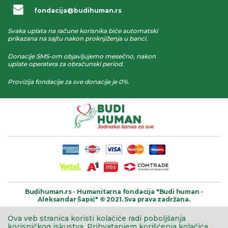
fondacija@budihuman.rs
Svaka uplata na račune korisnika biće automatski
prikazana na sajtu nakon proknjiženja u banci.
Donacije SMS-om objavljujemo mesečno, nakon
uplate operatera za obračunski period.
Provizija fondacije za sve donacije je 0%.
Budihuman.rs -
Humanitarna fondacija
"Budi human -
Aleksandar Šapić" © 2021.
Sva prava zadržana.
Ova veb stranica koristi kolačiće radi poboljšanja
korisničkog iskustva.
Prihvatanjem korišćenja kolačića