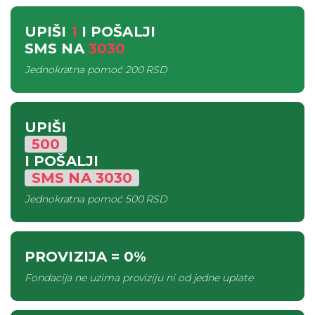
UPIŠI
1
I POŠALJI
SMS
NA
3030
Jednokratna pomoć
200 RSD
UPIŠI
500
I POŠALJI
SMS
NA
3030
Jednokratna pomoć
500 RSD
PROVIZIJA
= 0%
Fondacija ne uzima proviziju ni od jedne uplate