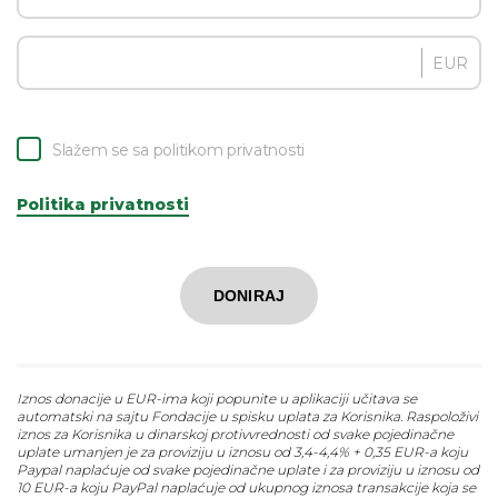
EUR
Slažem se sa politikom privatnosti
Politika privatnosti
DONIRAJ
Iznos donacije u EUR-ima koji popunite u aplikaciji učitava se
automatski na sajtu Fondacije u spisku uplata za Korisnika. Raspoloživi
iznos za Korisnika u dinarskoj protivvrednosti od svake pojedinačne
uplate umanjen je za proviziju u iznosu od 3,4-4,4% + 0,35 EUR-a koju
Paypal naplaćuje od svake pojedinačne uplate i za proviziju u iznosu od
10 EUR-a koju PayPal naplaćuje od ukupnog iznosa transakcije koja se