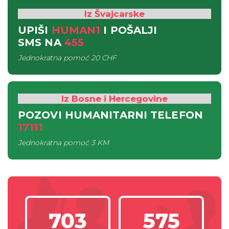
Iz Švajcarske
UPIŠI
HUMAN1
I POŠALJI
SMS
NA
455
Jednokratna pomoć
20 CHF
Iz Bosne i Hercegovine
POZOVI HUMANITARNI TELEFON
17111
Jednokratna pomoć
3 KM
703
575