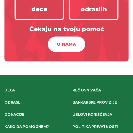
dece
odraslih
Čekaju na tvoju pomoć
O NAMA
DECA
REČ OSNIVAČA
ODRASLI
BANKARSKE PROVIZIJE
DONACIJE
USLOVI KORIŠĆENJA
KAKO DA POMOGNEM?
POLITIKA PRIVATNOSTI