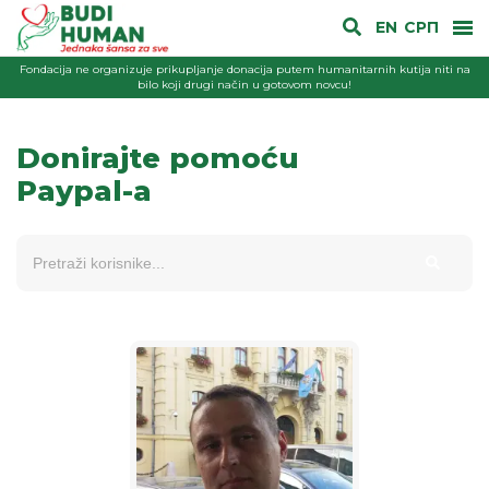
EN
СРП
Fondacija ne organizuje prikupljanje donacija putem humanitarnih kutija niti na
bilo koji drugi način u gotovom novcu!
Donirajte pomoću
Paypal-a