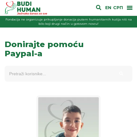
EN
СРП
Fondacija ne organizuje prikupljanje donacija putem humanitarnih kutija niti na
bilo koji drugi način u gotovom novcu!
Donirajte pomoću
Paypal-a