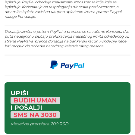
isplaćuje. PayPal određuje maksimalni iznos transakcije koja se
isplaćuje. Korisniku je na raspolaganju dinarska protivvrednost, a
dinamika isplate zavisi od ukupno uplaćenih iznosa putem Paypal
naloga Fondacije.
Donacije izvršene putem PayPal-a prenose se na račune Korisnika dva
puta nedeljno! U slučaju prekoračenja mesečnog limita određenog od
strane PayPal-a prenos donacija na bankarski račun Fondacije neće
biti moguć do početka narednog kalendarskog meseca.
UPIŠI
BUDIHUMAN
I POŠALJI
SMS
NA
3030
Mesečna pretplata
200 RSD