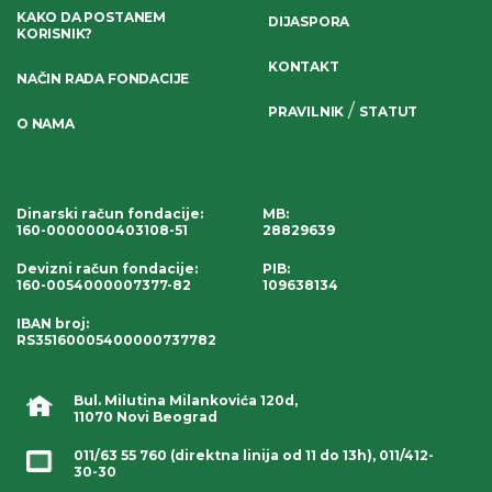
KAKO DA POSTANEM
DIJASPORA
KORISNIK?
KONTAKT
NAČIN RADA FONDACIJE
/
PRAVILNIK
STATUT
O NAMA
Dinarski račun fondacije
:
MB:
160-0000000403108-51
28829639
Devizni račun fondacije
:
PIB:
160-0054000007377-82
109638134
IBAN broj
:
RS35160005400000737782
Bul. Milutina Milankovića 120d,
11070 Novi Beograd
011/63 55 760
(direktna linija od 11 do 13h),
011/412-
30-30