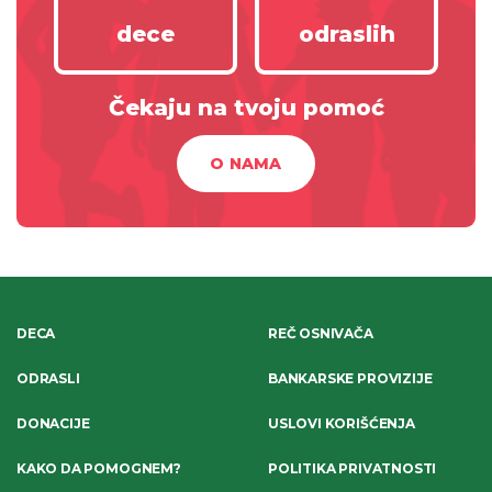
dece
odraslih
Čekaju na tvoju pomoć
O NAMA
DECA
REČ OSNIVAČA
ODRASLI
BANKARSKE PROVIZIJE
DONACIJE
USLOVI KORIŠĆENJA
KAKO DA POMOGNEM?
POLITIKA PRIVATNOSTI