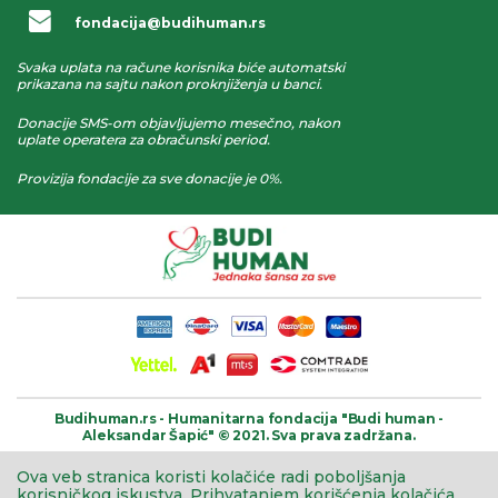
fondacija@budihuman.rs
Svaka uplata na račune korisnika biće automatski
prikazana na sajtu nakon proknjiženja u banci.
Donacije SMS-om objavljujemo mesečno, nakon
uplate operatera za obračunski period.
Provizija fondacije za sve donacije je 0%.
Budihuman.rs -
Humanitarna fondacija
"Budi human -
Aleksandar Šapić" © 2021.
Sva prava zadržana.
Ova veb stranica koristi kolačiće radi poboljšanja
korisničkog iskustva.
Prihvatanjem korišćenja kolačića