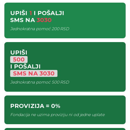
UPIŠI
1
I POŠALJI
SMS
NA
3030
Jednokratna pomoć
200 RSD
UPIŠI
500
I POŠALJI
SMS
NA
3030
Jednokratna pomoć
500 RSD
PROVIZIJA
= 0%
Fondacija ne uzima proviziju ni od jedne uplate