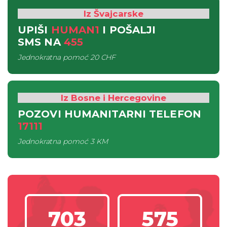
Iz Švajcarske
UPIŠI
HUMAN1
I POŠALJI
SMS
NA
455
Jednokratna pomoć
20 CHF
Iz Bosne i Hercegovine
POZOVI HUMANITARNI TELEFON
17111
Jednokratna pomoć
3 KM
703
575