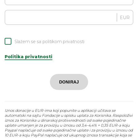
EUR
Slažem se sa politikom privatnosti
Politika privatnosti
DONIRAJ
Iznos donacije u EUR-ima koji popunite u aplikaciji učitava se
automatski na sajtu Fondacije u spisku uplata za Korisnika. Raspoloživi
iznos za Korisnika u dinarskoj protivvrednosti od svake pojedinačne
uplate umanjen je za proviziju u iznosu od 3,4-4,4% + 0,35 EUR-a koju
Paypal naplaćuje od svake pojedinačne uplate i za proviziju u iznosu od
10 EUR-a koju PayPal naplaćuje od ukupnog iznosa transakcije koja se