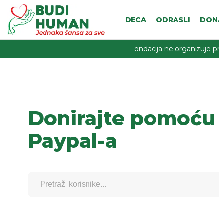
DECA
ODRASLI
DON
Fondacija ne organizuje pr
Donirajte pomoću
Paypal-a