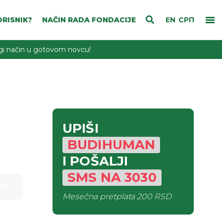
RISNIK?
NAČIN RADA FONDACIJE
EN
СРП
rugi način u gotovom novcu!
UPIŠI
BUDIHUMAN
I POŠALJI
SMS
NA
3030
Mesečna pretplata
200 RSD