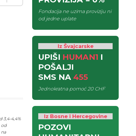
Fondacija ne uzima proviziju ni
od jedne uplate
Iz Švajcarske
UPIŠI
HUMAN1
I
POŠALJI
SMS
NA
455
Jednokratna pomoć
20 CHF
.
Iz Bosne i Hercegovine
d 3,4-4,4%
POZOVI
e od
 na