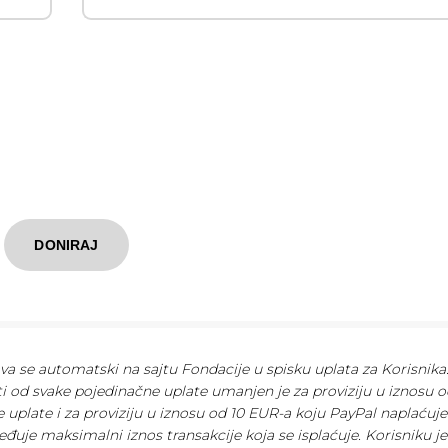
DONIRAJ
ava se automatski na sajtu Fondacije u spisku uplata za Korisnika
ti od svake pojedinačne uplate umanjen je za proviziju u iznosu o
 uplate i za proviziju u iznosu od 10 EUR-a koju PayPal naplaćuj
eđuje maksimalni iznos transakcije koja se isplaćuje. Korisniku je