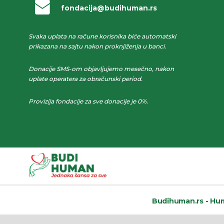
fondacija@budihuman.rs
Svaka uplata na račune korisnika biće automatski
prikazana na sajtu nakon proknjiženja u banci.
Donacije SMS-om objavljujemo mesečno, nakon
uplate operatera za obračunski period.
Provizija fondacije za sve donacije je 0%.
Budihuman.rs -
Hum