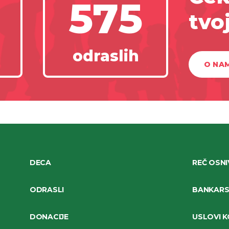
575
tvo
odraslih
O NA
DECA
REČ OSN
ODRASLI
BANKARSK
DONACIJE
USLOVI K