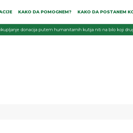
ACIJE
KAKO DA POMOGNEM?
KAKO DA POSTANEM KO
ikupljanje donacija putem humanitarnih kutija niti na bilo koji d