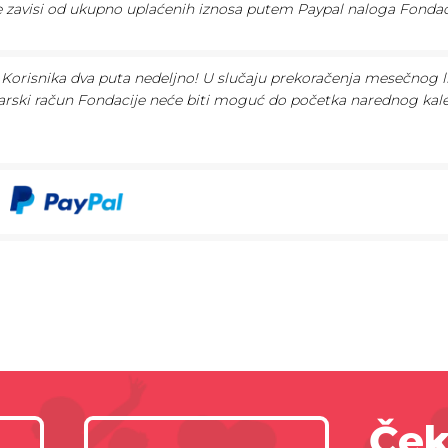
te zavisi od ukupno uplaćenih iznosa putem Paypal naloga Fondac
Korisnika dva puta nedeljno! U slučaju prekoračenja mesečnog l
arski račun Fondacije neće biti moguć do početka narednog ka
Ček