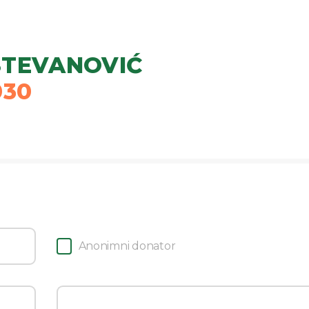
STEVANOVIĆ
030
Anonimni donator