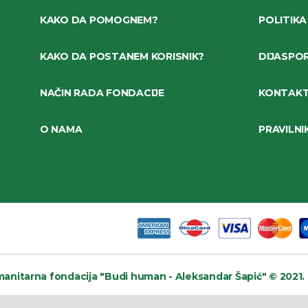
KAKO DA POMOGNEM?
POLITIKA
KAKO DA POSTANEM KORISNIK?
DIJASPO
NAČIN RADA FONDACIJE
KONTAK
O NAMA
PRAVILNI
anitarna fondacija
"Budi human - Aleksandar Šapić" © 2021.