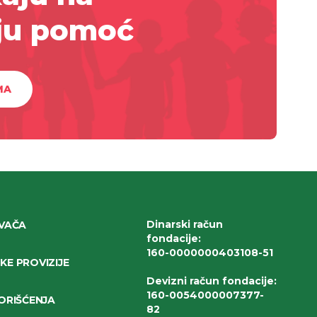
ju pomoć
MA
Dinarski račun
IVAČA
fondacije
:
160-0000000403108-51
E PROVIZIJE
Devizni račun fondacije
:
160-0054000007377-
ORIŠĆENJA
82