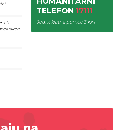
HUMANITARNI
ije.
TELEFON
17111
Jednokratna pomoć
3 KM
imita
lendarskog
aju na