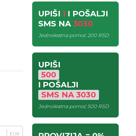
UPIŠI
1
I POŠALJI
SMS
NA
3030
Jednokratna pomoć
200 RSD
UPIŠI
500
I POŠALJI
SMS
NA
3030
Jednokratna pomoć
500 RSD
PROVIZIJA
= 0%
EUR