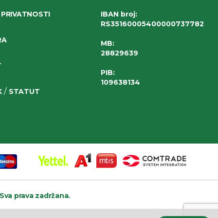
 PRIVATNOSTI
IBAN broj
:
RS35160005400000737782
RA
MB:
28829639
T
PIB:
109638134
/
K
STATUT
Sva prava zadržana.