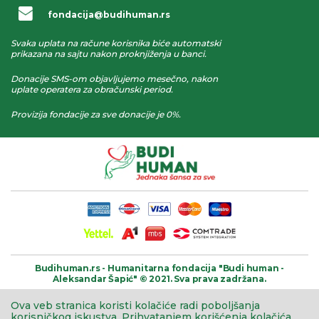
fondacija@budihuman.rs
Svaka uplata na račune korisnika biće automatski
prikazana na sajtu nakon proknjiženja u banci.
Donacije SMS-om objavljujemo mesečno, nakon
uplate operatera za obračunski period.
Provizija fondacije za sve donacije je 0%.
Budihuman.rs -
Humanitarna fondacija
"Budi human -
Aleksandar Šapić" © 2021.
Sva prava zadržana.
Ova veb stranica koristi kolačiće radi poboljšanja
korisničkog iskustva.
Prihvatanjem korišćenja kolačića