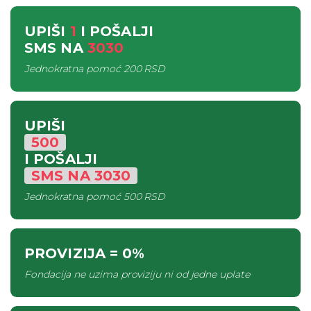
UPIŠI
1
I POŠALJI
SMS
NA
3030
Jednokratna pomoć
200 RSD
UPIŠI
500
I POŠALJI
SMS
NA
3030
Jednokratna pomoć
500 RSD
PROVIZIJA
= 0%
Fondacija ne uzima proviziju ni od jedne uplate