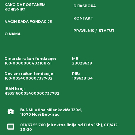
KAKO DA POSTANEM
DIJASPORA
KORISNIK?
KONTAKT
NAČIN RADA FONDACIJE
/
PRAVILNIK
STATUT
O NAMA
Dinarski račun fondacije
:
MB:
160-0000000403108-51
28829639
Devizni račun fondacije
:
PIB:
160-0054000007377-82
109638134
IBAN broj
:
RS35160005400000737782
Bul. Milutina Milankovića 120d,
11070 Novi Beograd
011/63 55 760
(direktna linija od 11 do 13h),
011/412-
30-30