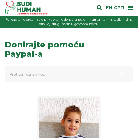
EN
СРП
Fondacija ne organizuje prikupljanje donacija putem humanitarnih kutija niti na
bilo koji drugi način u gotovom novcu!
Donirajte pomoću
Paypal-a