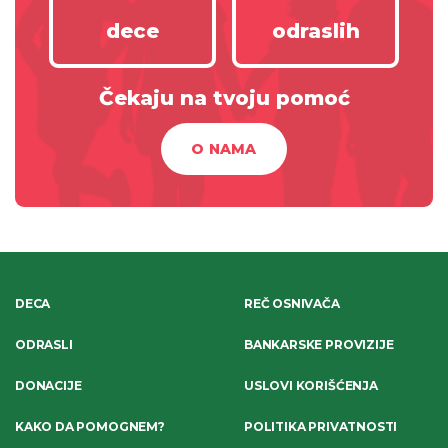
dece
odraslih
Čekaju na tvoju pomoć
O NAMA
DECA
REČ OSNIVAČA
ODRASLI
BANKARSKE PROVIZIJE
DONACIJE
USLOVI KORIŠĆENJA
KAKO DA POMOGNEM?
POLITIKA PRIVATNOSTI