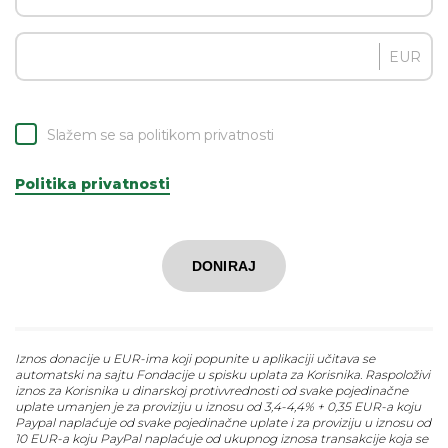
EUR
Slažem se sa politikom privatnosti
Politika privatnosti
DONIRAJ
Iznos donacije u EUR-ima koji popunite u aplikaciji učitava se
automatski na sajtu Fondacije u spisku uplata za Korisnika. Raspoloživi
iznos za Korisnika u dinarskoj protivvrednosti od svake pojedinačne
uplate umanjen je za proviziju u iznosu od 3,4-4,4% + 0,35 EUR-a koju
Paypal naplaćuje od svake pojedinačne uplate i za proviziju u iznosu od
10 EUR-a koju PayPal naplaćuje od ukupnog iznosa transakcije koja se