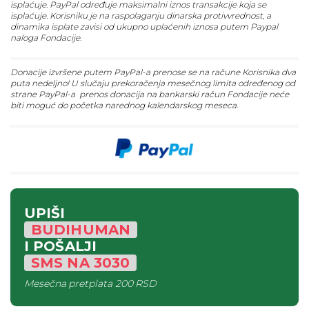
isplaćuje. PayPal određuje maksimalni iznos transakcije koja se
isplaćuje. Korisniku je na raspolaganju dinarska protivvrednost, a
dinamika isplate zavisi od ukupno uplaćenih iznosa putem Paypal
naloga Fondacije.
Donacije izvršene putem PayPal-a prenose se na račune Korisnika dva
puta nedeljno! U slučaju prekoračenja mesečnog limita određenog od
strane PayPal-a prenos donacija na bankarski račun Fondacije neće
biti moguć do početka narednog kalendarskog meseca.
UPIŠI
BUDIHUMAN
I POŠALJI
SMS
NA
3030
Mesečna pretplata
200 RSD