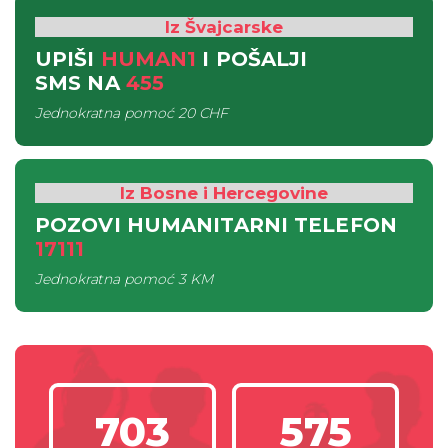
Iz Švajcarske
UPIŠI
HUMAN1
I POŠALJI
SMS
NA
455
Jednokratna pomoć
20 CHF
Iz Bosne i Hercegovine
POZOVI HUMANITARNI TELEFON
17111
Jednokratna pomoć
3 KM
703
575