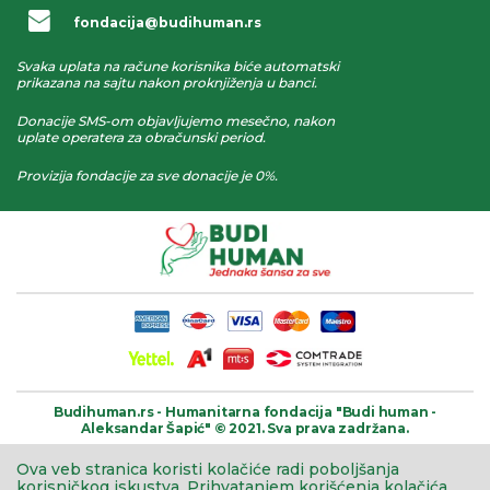
fondacija@budihuman.rs
Svaka uplata na račune korisnika biće automatski
prikazana na sajtu nakon proknjiženja u banci.
Donacije SMS-om objavljujemo mesečno, nakon
uplate operatera za obračunski period.
Provizija fondacije za sve donacije je 0%.
Budihuman.rs -
Humanitarna fondacija
"Budi human -
Aleksandar Šapić" © 2021.
Sva prava zadržana.
Ova veb stranica koristi kolačiće radi poboljšanja
korisničkog iskustva.
Prihvatanjem korišćenja kolačića