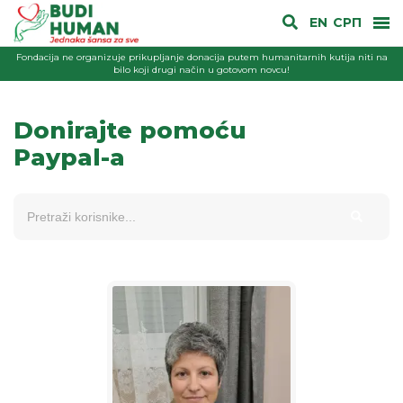
EN
СРП
Fondacija ne organizuje prikupljanje donacija putem humanitarnih kutija niti na
bilo koji drugi način u gotovom novcu!
Donirajte pomoću
Paypal-a