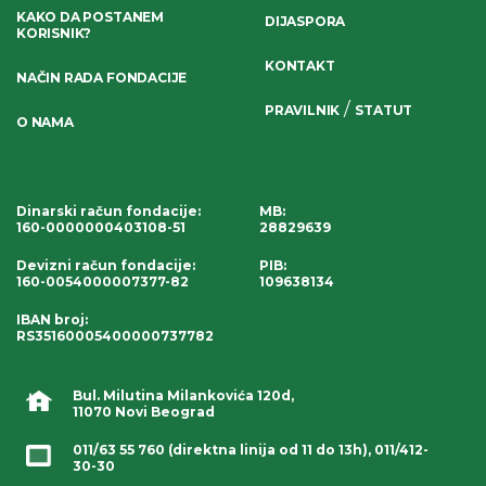
KAKO DA POSTANEM
DIJASPORA
KORISNIK?
KONTAKT
NAČIN RADA FONDACIJE
/
PRAVILNIK
STATUT
O NAMA
Dinarski račun fondacije
:
MB:
160-0000000403108-51
28829639
Devizni račun fondacije
:
PIB:
160-0054000007377-82
109638134
IBAN broj
:
RS35160005400000737782
Bul. Milutina Milankovića 120d,
11070 Novi Beograd
011/63 55 760
(direktna linija od 11 do 13h),
011/412-
30-30