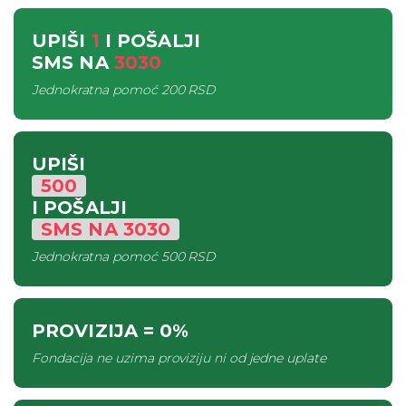
UPIŠI
1
I POŠALJI
SMS
NA
3030
Jednokratna pomoć
200 RSD
UPIŠI
500
I POŠALJI
SMS
NA
3030
Jednokratna pomoć
500 RSD
PROVIZIJA
= 0%
Fondacija ne uzima proviziju ni od jedne uplate