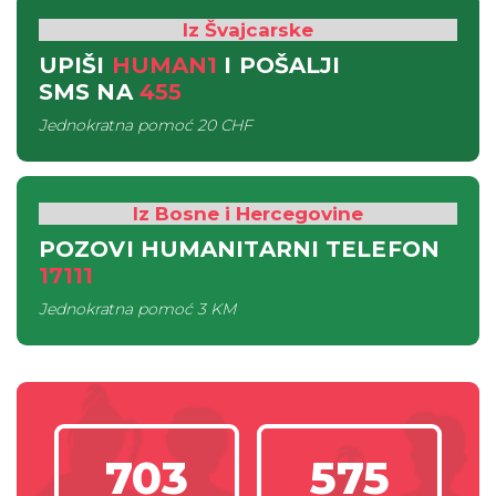
Iz Švajcarske
UPIŠI
HUMAN1
I POŠALJI
SMS
NA
455
Jednokratna pomoć
20 CHF
Iz Bosne i Hercegovine
POZOVI HUMANITARNI TELEFON
17111
Jednokratna pomoć
3 KM
703
575