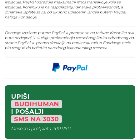
isplaćuje. PayPal određuje maksimalni iznos transakcije koja se
isplaćuje. Korisniku je na raspolaganju dinarska protivvrednost, a
dinamika isplate zavisi od ukupno uplaćenih iznosa putem Paypal
naloga Fondacije.
Donacije izvršene putem PayPal-a prenose se na račune Korisnika dva
puta nedeljno! U slučaju prekoračenja mesečnog limita određenog od
strane PayPal-a prenos donacija na bankarski račun Fondacije neće
biti moguć do početka narednog kalendarskog meseca.
UPIŠI
BUDIHUMAN
I POŠALJI
SMS
NA
3030
Mesečna pretplata
200 RSD