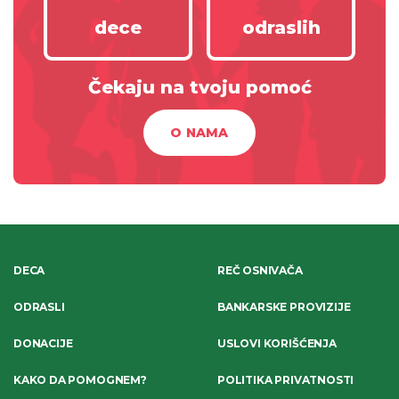
dece
odraslih
Čekaju na tvoju pomoć
O NAMA
DECA
REČ OSNIVAČA
ODRASLI
BANKARSKE PROVIZIJE
DONACIJE
USLOVI KORIŠĆENJA
KAKO DA POMOGNEM?
POLITIKA PRIVATNOSTI