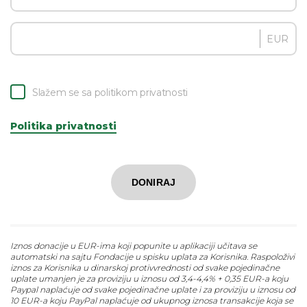
EUR
Slažem se sa politikom privatnosti
Politika privatnosti
DONIRAJ
Iznos donacije u EUR-ima koji popunite u aplikaciji učitava se
automatski na sajtu Fondacije u spisku uplata za Korisnika. Raspoloživi
iznos za Korisnika u dinarskoj protivvrednosti od svake pojedinačne
uplate umanjen je za proviziju u iznosu od 3,4-4,4% + 0,35 EUR-a koju
Paypal naplaćuje od svake pojedinačne uplate i za proviziju u iznosu od
10 EUR-a koju PayPal naplaćuje od ukupnog iznosa transakcije koja se