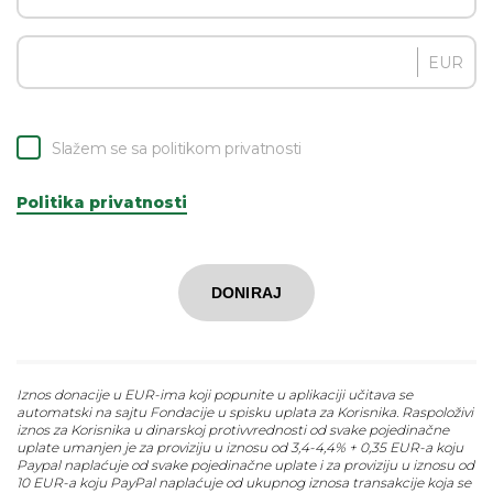
EUR
Slažem se sa politikom privatnosti
Politika privatnosti
DONIRAJ
Iznos donacije u EUR-ima koji popunite u aplikaciji učitava se
automatski na sajtu Fondacije u spisku uplata za Korisnika. Raspoloživi
iznos za Korisnika u dinarskoj protivvrednosti od svake pojedinačne
uplate umanjen je za proviziju u iznosu od 3,4-4,4% + 0,35 EUR-a koju
Paypal naplaćuje od svake pojedinačne uplate i za proviziju u iznosu od
10 EUR-a koju PayPal naplaćuje od ukupnog iznosa transakcije koja se