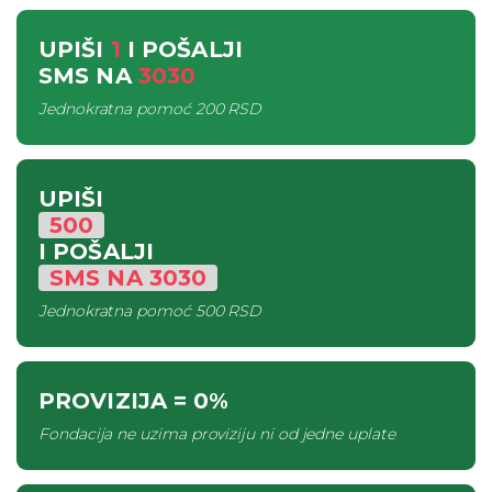
UPIŠI
1
I POŠALJI
SMS
NA
3030
Jednokratna pomoć
200 RSD
UPIŠI
500
I POŠALJI
SMS
NA
3030
Jednokratna pomoć
500 RSD
PROVIZIJA
= 0%
Fondacija ne uzima proviziju ni od jedne uplate