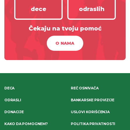
dece
odraslih
Čekaju na tvoju pomoć
O NAMA
DECA
REČ OSNIVAČA
ODRASLI
BANKARSKE PROVIZIJE
DONACIJE
USLOVI KORIŠĆENJA
KAKO DA POMOGNEM?
POLITIKA PRIVATNOSTI