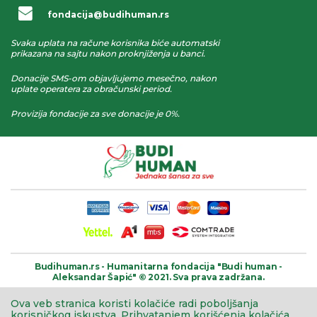
fondacija@budihuman.rs
Svaka uplata na račune korisnika biće automatski
prikazana na sajtu nakon proknjiženja u banci.
Donacije SMS-om objavljujemo mesečno, nakon
uplate operatera za obračunski period.
Provizija fondacije za sve donacije je 0%.
Budihuman.rs -
Humanitarna fondacija
"Budi human -
Aleksandar Šapić" © 2021.
Sva prava zadržana.
Ova veb stranica koristi kolačiće radi poboljšanja
korisničkog iskustva.
Prihvatanjem korišćenja kolačića