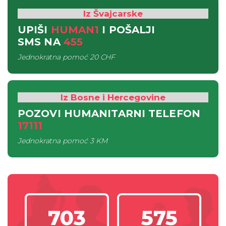
Iz Švajcarske
UPIŠI
HUMAN1
I POŠALJI
SMS
NA
455
Jednokratna pomoć
20 CHF
Iz Bosne i Hercegovine
POZOVI HUMANITARNI TELEFON
17111
Jednokratna pomoć
3 KM
703
575