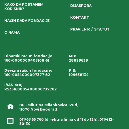
KAKO DA POSTANEM
DIJASPORA
KORISNIK?
KONTAKT
NAČIN RADA FONDACIJE
/
PRAVILNIK
STATUT
O NAMA
Dinarski račun fondacije
:
MB:
160-0000000403108-51
28829639
Devizni račun fondacije
:
PIB:
160-0054000007377-82
109638134
IBAN broj
:
RS35160005400000737782
Bul. Milutina Milankovića 120d,
11070 Novi Beograd
011/63 55 760
(direktna linija od 11 do 13h),
011/412-
30-30