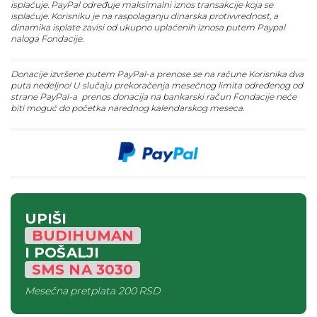
isplaćuje. PayPal određuje maksimalni iznos transakcije koja se
isplaćuje. Korisniku je na raspolaganju dinarska protivvrednost, a
dinamika isplate zavisi od ukupno uplaćenih iznosa putem Paypal
naloga Fondacije.
Donacije izvršene putem PayPal-a prenose se na račune Korisnika dva
puta nedeljno! U slučaju prekoračenja mesečnog limita određenog od
strane PayPal-a prenos donacija na bankarski račun Fondacije neće
biti moguć do početka narednog kalendarskog meseca.
UPIŠI
BUDIHUMAN
I POŠALJI
SMS
NA
3030
Mesečna pretplata
200 RSD