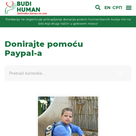
EN
СРП
Fondacija ne organizuje prikupljanje donacija putem humanitarnih kutija niti na
bilo koji drugi način u gotovom novcu!
Donirajte pomoću
Paypal-a