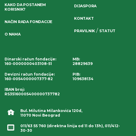
KAKO DA POSTANEM
DIJASPORA
KORISNIK?
KONTAKT
NAČIN RADA FONDACIJE
/
PRAVILNIK
STATUT
O NAMA
Dinarski račun fondacije
:
MB:
160-0000000403108-51
28829639
Devizni račun fondacije
:
PIB:
160-0054000007377-82
109638134
IBAN broj
:
RS35160005400000737782
Bul. Milutina Milankovića 120d,
11070 Novi Beograd
011/63 55 760
(direktna linija od 11 do 13h),
011/412-
30-30