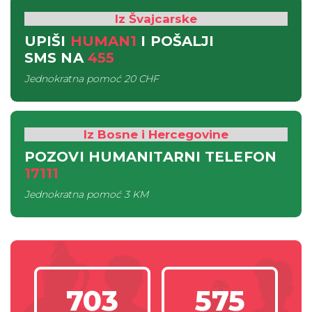
Iz Švajcarske
UPIŠI
HUMAN1
I POŠALJI
SMS
NA
455
Jednokratna pomoć
20 CHF
Iz Bosne i Hercegovine
POZOVI HUMANITARNI TELEFON
17111
Jednokratna pomoć
3 KM
703
575