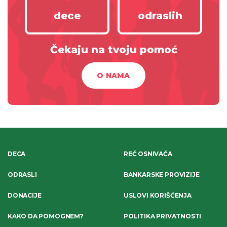
dece
odraslih
Čekaju na tvoju pomoć
O NAMA
DECA
REČ OSNIVAČA
ODRASLI
BANKARSKE PROVIZIJE
DONACIJE
USLOVI KORIŠĆENJA
KAKO DA POMOGNEM?
POLITIKA PRIVATNOSTI