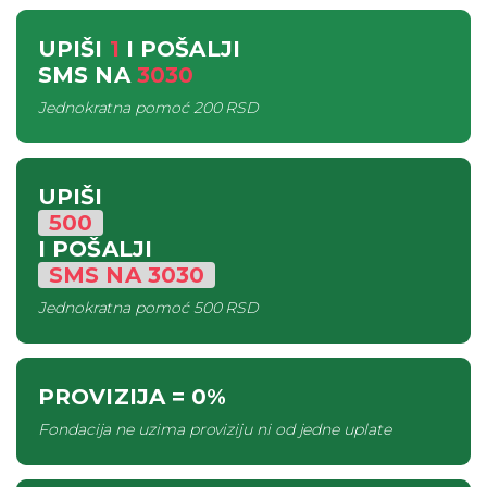
UPIŠI
1
I POŠALJI
SMS
NA
3030
Jednokratna pomoć
200 RSD
UPIŠI
500
I POŠALJI
SMS
NA
3030
Jednokratna pomoć
500 RSD
PROVIZIJA
= 0%
Fondacija ne uzima proviziju ni od jedne uplate