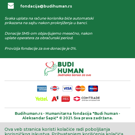
fondacija@budihuman.rs
Svaka uplata na račune korisnika biće automatski
prikazana na sajtu nakon proknjiženja u banci.
Donacije SMS-om objavljujemo mesečno, nakon
uplate operatera za obračunski period.
Provizija fondacije za sve donacije je 0%.
Budihuman.rs -
Humanitarna fondacija
"Budi human -
Aleksandar Šapić" © 2021.
Sva prava zadržana.
Ova veb stranica koristi kolačiće radi poboljšanja
korisničkog iskustva.
Prihvatanjem korišćenja kolačića