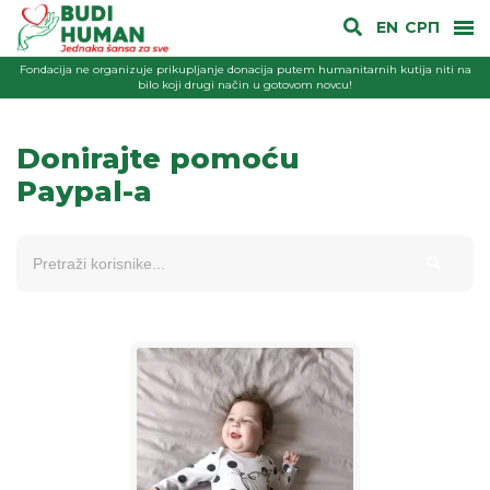
EN
СРП
Fondacija ne organizuje prikupljanje donacija putem humanitarnih kutija niti na
bilo koji drugi način u gotovom novcu!
Donirajte pomoću
Paypal-a