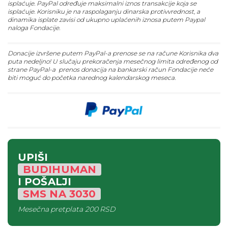
isplaćuje. PayPal određuje maksimalni iznos transakcije koja se
isplaćuje. Korisniku je na raspolaganju dinarska protivvrednost, a
dinamika isplate zavisi od ukupno uplaćenih iznosa putem Paypal
naloga Fondacije.
Donacije izvršene putem PayPal-a prenose se na račune Korisnika dva
puta nedeljno! U slučaju prekoračenja mesečnog limita određenog od
strane PayPal-a prenos donacija na bankarski račun Fondacije neće
biti moguć do početka narednog kalendarskog meseca.
UPIŠI
BUDIHUMAN
I POŠALJI
SMS
NA
3030
Mesečna pretplata
200 RSD