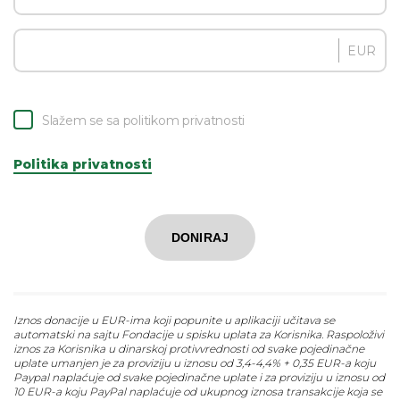
EUR
Slažem se sa politikom privatnosti
Politika privatnosti
DONIRAJ
Iznos donacije u EUR-ima koji popunite u aplikaciji učitava se
automatski na sajtu Fondacije u spisku uplata za Korisnika. Raspoloživi
iznos za Korisnika u dinarskoj protivvrednosti od svake pojedinačne
uplate umanjen je za proviziju u iznosu od 3,4-4,4% + 0,35 EUR-a koju
Paypal naplaćuje od svake pojedinačne uplate i za proviziju u iznosu od
10 EUR-a koju PayPal naplaćuje od ukupnog iznosa transakcije koja se