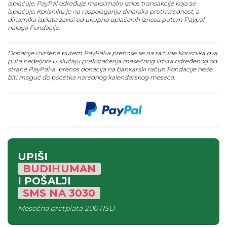
isplaćuje. PayPal određuje maksimalni iznos transakcije koja se
isplaćuje. Korisniku je na raspolaganju dinarska protivvrednost, a
dinamika isplate zavisi od ukupno uplaćenih iznosa putem Paypal
naloga Fondacije.
Donacije izvršene putem PayPal-a prenose se na račune Korisnika dva
puta nedeljno! U slučaju prekoračenja mesečnog limita određenog od
strane PayPal-a prenos donacija na bankarski račun Fondacije neće
biti moguć do početka narednog kalendarskog meseca.
UPIŠI
BUDIHUMAN
I POŠALJI
SMS
NA
3030
Mesečna pretplata
200 RSD