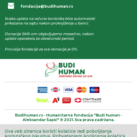
fondacija@budihuman.rs
Svaka uplata na račune korisnika biće automatski
prikazana na sajtu nakon proknjiženja u banci.
Donacije SMS-om objavljujemo mesečno, nakon
uplate operatera za obračunski period.
Provizija fondacije za sve donacije je 0%.
Budihuman.rs -
Humanitarna fondacija
"Budi human -
Aleksandar Šapić" © 2021.
Sva prava zadržana.
Ova veb stranica koristi kolačiće radi poboljšanja
korisničkog iskustva.
Prihvatanjem korišćenja kolačića