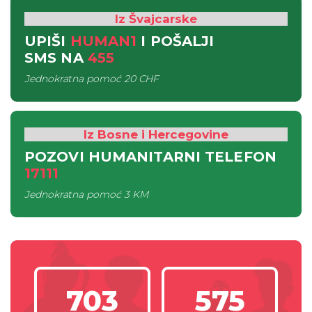
Iz Švajcarske
UPIŠI
HUMAN1
I POŠALJI
SMS
NA
455
Jednokratna pomoć
20 CHF
Iz Bosne i Hercegovine
POZOVI HUMANITARNI TELEFON
17111
Jednokratna pomoć
3 KM
703
575