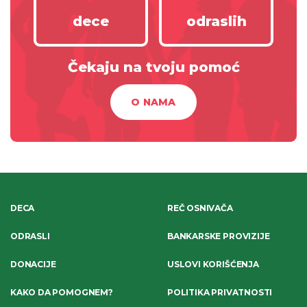
dece
odraslih
Čekaju na tvoju pomoć
O NAMA
DECA
REČ OSNIVAČA
ODRASLI
BANKARSKE PROVIZIJE
DONACIJE
USLOVI KORIŠĆENJA
KAKO DA POMOGNEM?
POLITIKA PRIVATNOSTI