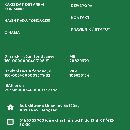
KAKO DA POSTANEM
DIJASPORA
KORISNIK?
KONTAKT
NAČIN RADA FONDACIJE
/
PRAVILNIK
STATUT
O NAMA
Dinarski račun fondacije
:
MB:
160-0000000403108-51
28829639
Devizni račun fondacije
:
PIB:
160-0054000007377-82
109638134
IBAN broj
:
RS35160005400000737782
Bul. Milutina Milankovića 120d,
11070 Novi Beograd
011/63 55 760
(direktna linija od 11 do 13h),
011/412-
30-30