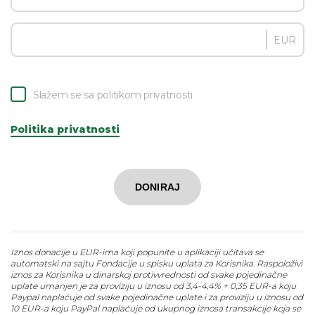
EUR
Slažem se sa politikom privatnosti
Politika privatnosti
DONIRAJ
Iznos donacije u EUR-ima koji popunite u aplikaciji učitava se
automatski na sajtu Fondacije u spisku uplata za Korisnika. Raspoloživi
iznos za Korisnika u dinarskoj protivvrednosti od svake pojedinačne
uplate umanjen je za proviziju u iznosu od 3,4-4,4% + 0,35 EUR-a koju
Paypal naplaćuje od svake pojedinačne uplate i za proviziju u iznosu od
10 EUR-a koju PayPal naplaćuje od ukupnog iznosa transakcije koja se