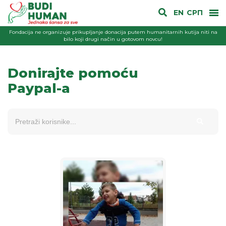
EN
СРП
Fondacija ne organizuje prikupljanje donacija putem humanitarnih kutija niti na
bilo koji drugi način u gotovom novcu!
Donirajte pomoću
Paypal-a