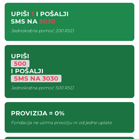
UPIŠI
1
I POŠALJI
SMS
NA
3030
Jednokratna pomoć
200 RSD
UPIŠI
500
I POŠALJI
SMS
NA
3030
Jednokratna pomoć
500 RSD
PROVIZIJA
= 0%
Fondacija ne uzima proviziju ni od jedne uplate