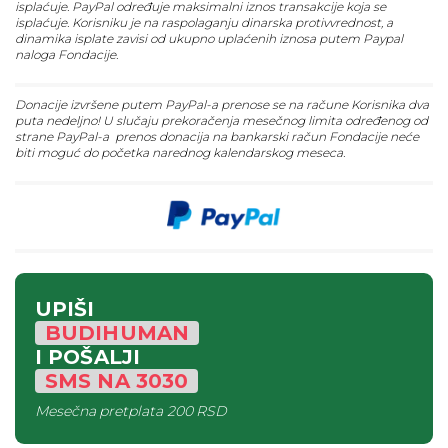
isplaćuje. PayPal određuje maksimalni iznos transakcije koja se
isplaćuje. Korisniku je na raspolaganju dinarska protivvrednost, a
dinamika isplate zavisi od ukupno uplaćenih iznosa putem Paypal
naloga Fondacije.
Donacije izvršene putem PayPal-a prenose se na račune Korisnika dva
puta nedeljno! U slučaju prekoračenja mesečnog limita određenog od
strane PayPal-a prenos donacija na bankarski račun Fondacije neće
biti moguć do početka narednog kalendarskog meseca.
UPIŠI
BUDIHUMAN
I POŠALJI
SMS
NA
3030
Mesečna pretplata
200 RSD