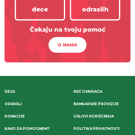
dece
odraslih
Čekaju na tvoju pomoć
O NAMA
DECA
REČ OSNIVAČA
ODRASLI
BANKARSKE PROVIZIJE
DONACIJE
USLOVI KORIŠĆENJA
KAKO DA POMOGNEM?
POLITIKA PRIVATNOSTI