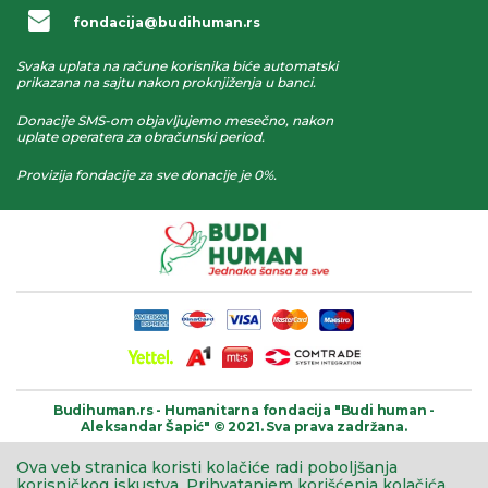
fondacija@budihuman.rs
Svaka uplata na račune korisnika biće automatski
prikazana na sajtu nakon proknjiženja u banci.
Donacije SMS-om objavljujemo mesečno, nakon
uplate operatera za obračunski period.
Provizija fondacije za sve donacije je 0%.
Budihuman.rs -
Humanitarna fondacija
"Budi human -
Aleksandar Šapić" © 2021.
Sva prava zadržana.
Ova veb stranica koristi kolačiće radi poboljšanja
korisničkog iskustva.
Prihvatanjem korišćenja kolačića