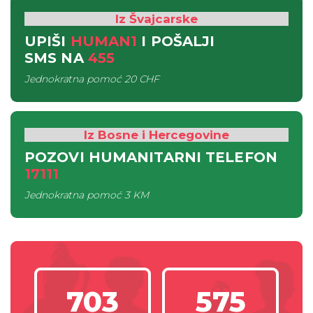
Iz Švajcarske
UPIŠI
HUMAN1
I POŠALJI
SMS
NA
455
Jednokratna pomoć
20 CHF
Iz Bosne i Hercegovine
POZOVI HUMANITARNI TELEFON
17111
Jednokratna pomoć
3 KM
703
575