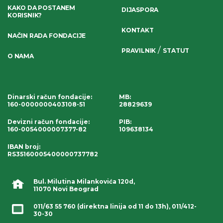
KAKO DA POSTANEM
DIJASPORA
KORISNIK?
KONTAKT
NAČIN RADA FONDACIJE
/
PRAVILNIK
STATUT
O NAMA
Dinarski račun fondacije
:
MB:
160-0000000403108-51
28829639
Devizni račun fondacije
:
PIB:
160-0054000007377-82
109638134
IBAN broj
:
RS35160005400000737782
Bul. Milutina Milankovića 120d,
11070 Novi Beograd
011/63 55 760
(direktna linija od 11 do 13h),
011/412-
30-30