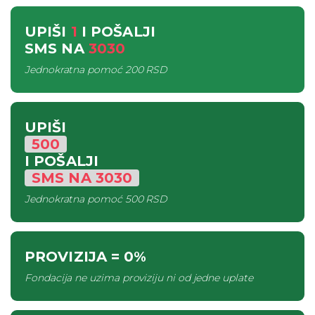
UPIŠI
1
I POŠALJI
SMS
NA
3030
Jednokratna pomoć
200 RSD
UPIŠI
500
I POŠALJI
SMS
NA
3030
Jednokratna pomoć
500 RSD
PROVIZIJA
= 0%
Fondacija ne uzima proviziju ni od jedne uplate