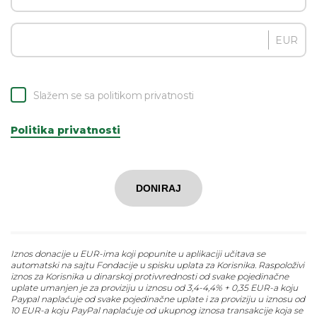
EUR
Slažem se sa politikom privatnosti
Politika privatnosti
DONIRAJ
Iznos donacije u EUR-ima koji popunite u aplikaciji učitava se
automatski na sajtu Fondacije u spisku uplata za Korisnika. Raspoloživi
iznos za Korisnika u dinarskoj protivvrednosti od svake pojedinačne
uplate umanjen je za proviziju u iznosu od 3,4-4,4% + 0,35 EUR-a koju
Paypal naplaćuje od svake pojedinačne uplate i za proviziju u iznosu od
10 EUR-a koju PayPal naplaćuje od ukupnog iznosa transakcije koja se