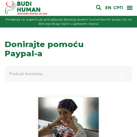
EN
СРП
Fondacija ne organizuje prikupljanje donacija putem humanitarnih kutija niti na
bilo koji drugi način u gotovom novcu!
Donirajte pomoću
Paypal-a