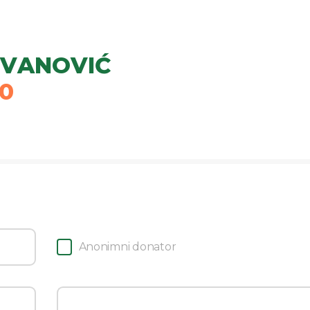
OVANOVIĆ
0
Anonimni donator