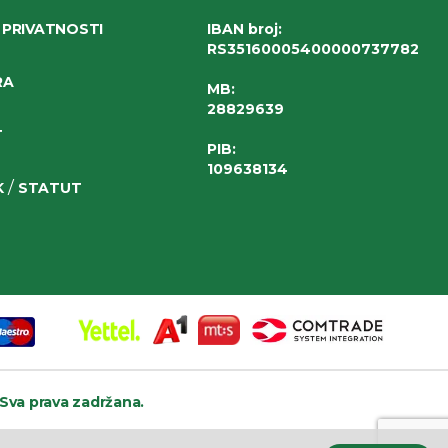
 PRIVATNOSTI
IBAN broj
:
RS35160005400000737782
RA
MB:
28829639
T
PIB:
109638134
/
K
STATUT
Sva prava zadržana.