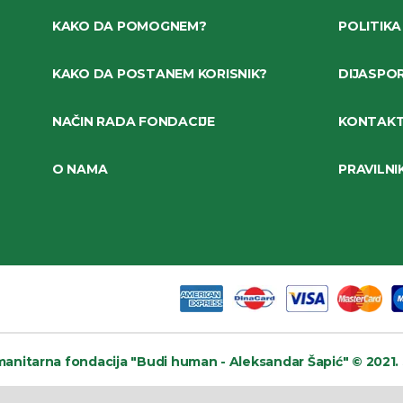
KAKO DA POMOGNEM?
POLITIKA
KAKO DA POSTANEM KORISNIK?
DIJASPO
NAČIN RADA FONDACIJE
KONTAK
O NAMA
PRAVILNI
anitarna fondacija
"Budi human - Aleksandar Šapić" © 2021.