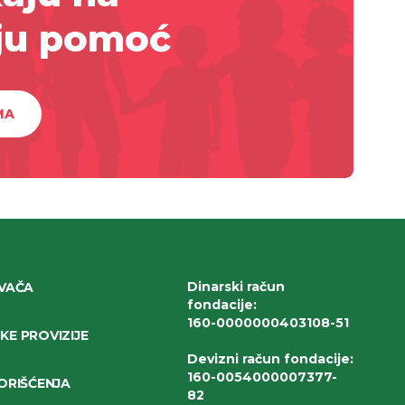
ju pomoć
MA
Dinarski račun
IVAČA
fondacije
:
160-0000000403108-51
E PROVIZIJE
Devizni račun fondacije
:
160-0054000007377-
ORIŠĆENJA
82