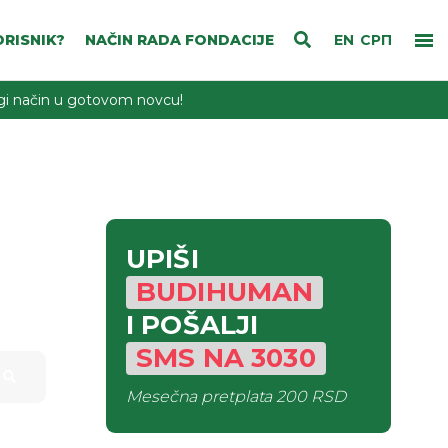
RISNIK?
NAČIN RADA FONDACIJE
EN
СРП
rugi način u gotovom novcu!
UPIŠI
BUDIHUMAN
I POŠALJI
SMS
NA
3030
Mesečna pretplata
200 RSD