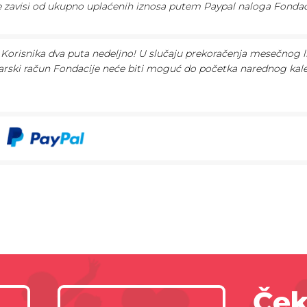
te zavisi od ukupno uplaćenih iznosa putem Paypal naloga Fondac
Korisnika dva puta nedeljno! U slučaju prekoračenja mesečnog l
arski račun Fondacije neće biti moguć do početka narednog ka
Ček