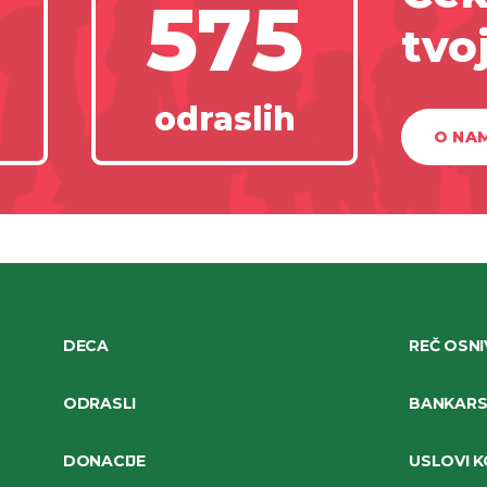
575
tvo
odraslih
O NA
DECA
REČ OSN
ODRASLI
BANKARSK
DONACIJE
USLOVI K