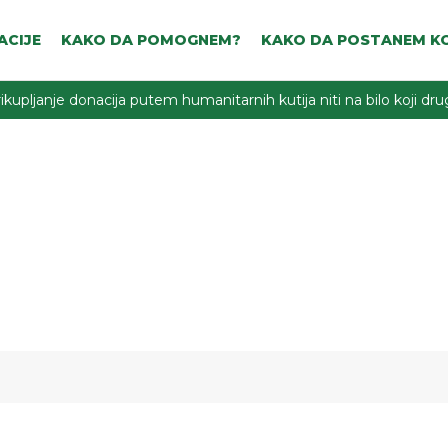
ACIJE
KAKO DA POMOGNEM?
KAKO DA POSTANEM KO
ikupljanje donacija putem humanitarnih kutija niti na bilo koji d