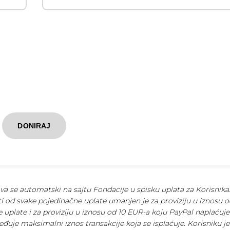
DONIRAJ
ava se automatski na sajtu Fondacije u spisku uplata za Korisnika
ti od svake pojedinačne uplate umanjen je za proviziju u iznosu o
 uplate i za proviziju u iznosu od 10 EUR-a koju PayPal naplaćuj
eđuje maksimalni iznos transakcije koja se isplaćuje. Korisniku je