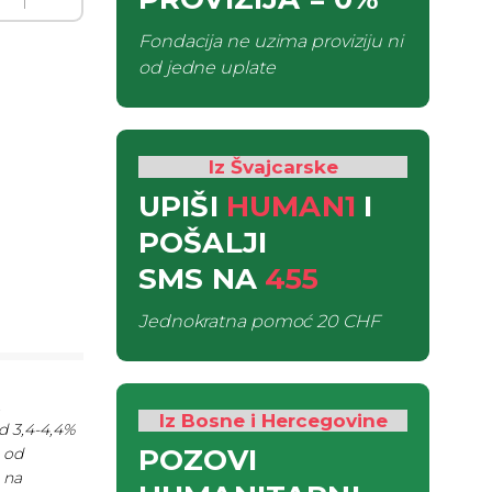
Fondacija ne uzima proviziju ni
od jedne uplate
Iz Švajcarske
UPIŠI
HUMAN1
I
POŠALJI
SMS
NA
455
Jednokratna pomoć
20 CHF
.
Iz Bosne i Hercegovine
d 3,4-4,4%
POZOVI
e od
 na