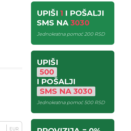
UPIŠI
1
I POŠALJI
SMS
NA
3030
Jednokratna pomoć
200 RSD
UPIŠI
500
I POŠALJI
SMS
NA
3030
Jednokratna pomoć
500 RSD
PROVIZIJA
= 0%
EUR