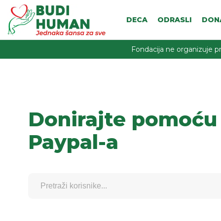
DECA
ODRASLI
DON
Fondacija ne organizuje pr
Donirajte pomoću
Paypal-a