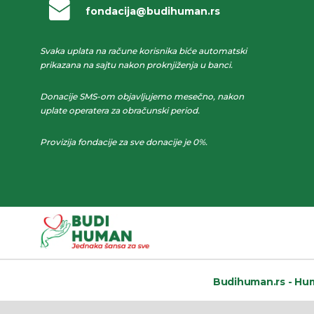
fondacija@budihuman.rs
Svaka uplata na račune korisnika biće automatski
prikazana na sajtu nakon proknjiženja u banci.
Donacije SMS-om objavljujemo mesečno, nakon
uplate operatera za obračunski period.
Provizija fondacije za sve donacije je 0%.
Budihuman.rs -
Hum