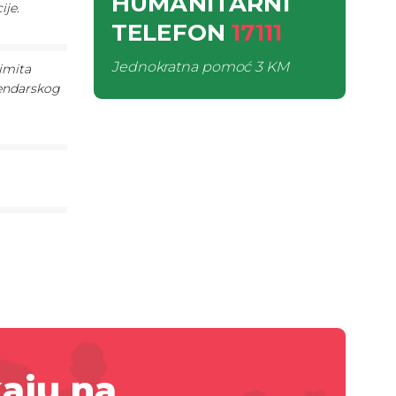
HUMANITARNI
ije.
TELEFON
17111
Jednokratna pomoć
3 KM
imita
lendarskog
aju na