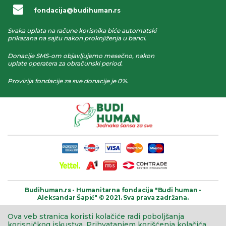
fondacija@budihuman.rs
Svaka uplata na račune korisnika biće automatski
prikazana na sajtu nakon proknjiženja u banci.
Donacije SMS-om objavljujemo mesečno, nakon
uplate operatera za obračunski period.
Provizija fondacije za sve donacije je 0%.
Budihuman.rs -
Humanitarna fondacija
"Budi human -
Aleksandar Šapić" © 2021.
Sva prava zadržana.
Ova veb stranica koristi kolačiće radi poboljšanja
korisničkog iskustva.
Prihvatanjem korišćenja kolačića