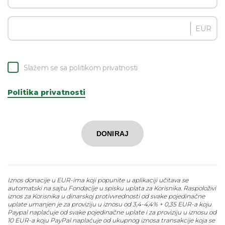
EUR
Slažem se sa politikom privatnosti
Politika privatnosti
DONIRAJ
Iznos donacije u EUR-ima koji popunite u aplikaciji učitava se
automatski na sajtu Fondacije u spisku uplata za Korisnika. Raspoloživi
iznos za Korisnika u dinarskoj protivvrednosti od svake pojedinačne
uplate umanjen je za proviziju u iznosu od 3,4-4,4% + 0,35 EUR-a koju
Paypal naplaćuje od svake pojedinačne uplate i za proviziju u iznosu od
10 EUR-a koju PayPal naplaćuje od ukupnog iznosa transakcije koja se