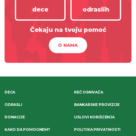
dece
odraslih
Čekaju na tvoju pomoć
O NAMA
DECA
REČ OSNIVAČA
ODRASLI
BANKARSKE PROVIZIJE
DONACIJE
USLOVI KORIŠĆENJA
KAKO DA POMOGNEM?
POLITIKA PRIVATNOSTI