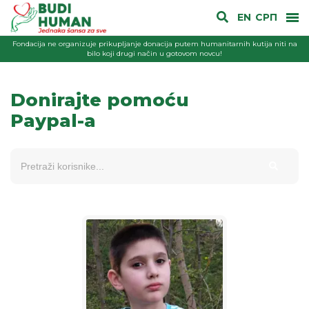
EN
СРП
Fondacija ne organizuje prikupljanje donacija putem humanitarnih kutija niti na
bilo koji drugi način u gotovom novcu!
Donirajte pomoću
Paypal-a