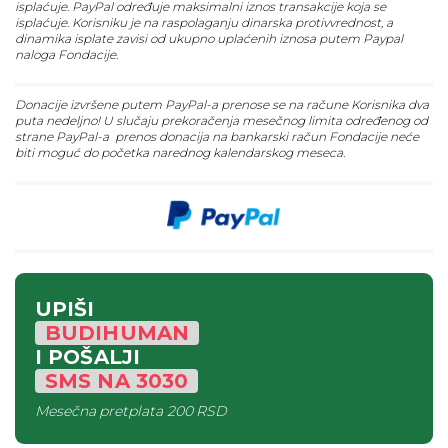
isplaćuje. PayPal određuje maksimalni iznos transakcije koja se
isplaćuje. Korisniku je na raspolaganju dinarska protivvrednost, a
dinamika isplate zavisi od ukupno uplaćenih iznosa putem Paypal
naloga Fondacije.
Donacije izvršene putem PayPal-a prenose se na račune Korisnika dva
puta nedeljno! U slučaju prekoračenja mesečnog limita određenog od
strane PayPal-a prenos donacija na bankarski račun Fondacije neće
biti moguć do početka narednog kalendarskog meseca.
UPIŠI
BUDIHUMAN
I POŠALJI
SMS
NA
3030
Mesečna pretplata
200 RSD