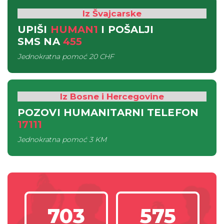
Iz Švajcarske
UPIŠI
HUMAN1
I POŠALJI
SMS
NA
455
Jednokratna pomoć
20 CHF
Iz Bosne i Hercegovine
POZOVI HUMANITARNI TELEFON
17111
Jednokratna pomoć
3 KM
703
575