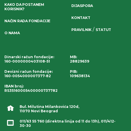
KAKO DA POSTANEM
DIJASPORA
KORISNIK?
KONTAKT
NAČIN RADA FONDACIJE
/
PRAVILNIK
STATUT
O NAMA
Dinarski račun fondacije
:
MB:
160-0000000403108-51
28829639
Devizni račun fondacije
:
PIB:
160-0054000007377-82
109638134
IBAN broj
:
RS35160005400000737782
Bul. Milutina Milankovića 120d,
11070 Novi Beograd
011/63 55 760
(direktna linija od 11 do 13h),
011/412-
30-30