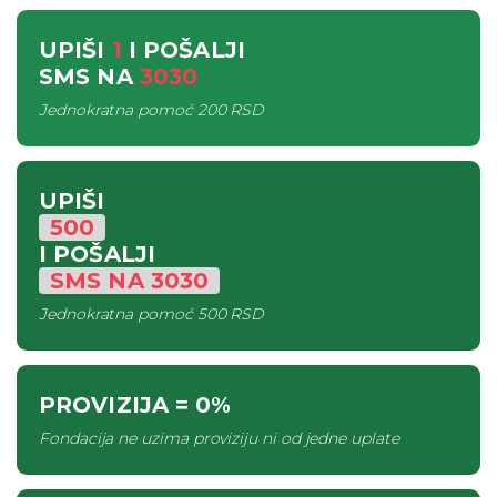
UPIŠI
1
I POŠALJI
SMS
NA
3030
Jednokratna pomoć
200 RSD
UPIŠI
500
I POŠALJI
SMS
NA
3030
Jednokratna pomoć
500 RSD
PROVIZIJA
= 0%
Fondacija ne uzima proviziju ni od jedne uplate