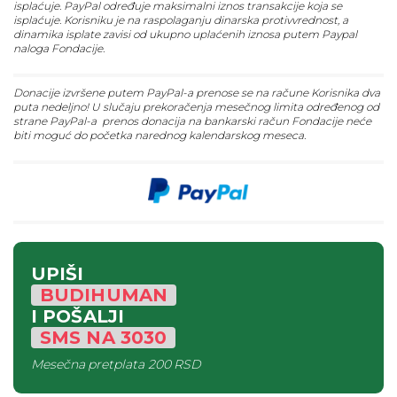
isplaćuje. PayPal određuje maksimalni iznos transakcije koja se
isplaćuje. Korisniku je na raspolaganju dinarska protivvrednost, a
dinamika isplate zavisi od ukupno uplaćenih iznosa putem Paypal
naloga Fondacije.
Donacije izvršene putem PayPal-a prenose se na račune Korisnika dva
puta nedeljno! U slučaju prekoračenja mesečnog limita određenog od
strane PayPal-a prenos donacija na bankarski račun Fondacije neće
biti moguć do početka narednog kalendarskog meseca.
UPIŠI
BUDIHUMAN
I POŠALJI
SMS
NA
3030
Mesečna pretplata
200 RSD