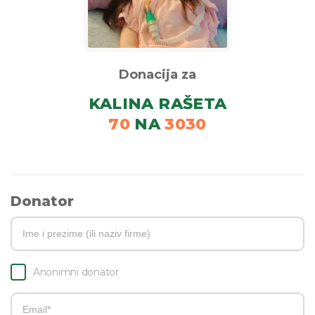
Donacija za
KALINA RAŠETA
70
NA
3030
Donator
Anonimni donator