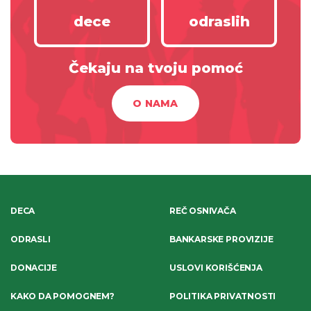
dece
odraslih
Čekaju na tvoju pomoć
O NAMA
DECA
REČ OSNIVAČA
ODRASLI
BANKARSKE PROVIZIJE
DONACIJE
USLOVI KORIŠĆENJA
KAKO DA POMOGNEM?
POLITIKA PRIVATNOSTI