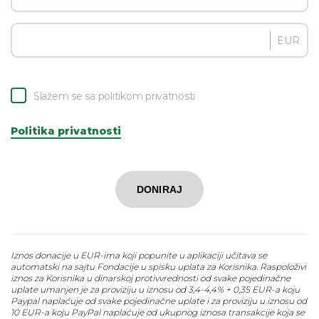
EUR
Slažem se sa politikom privatnosti
Politika privatnosti
DONIRAJ
Iznos donacije u EUR-ima koji popunite u aplikaciji učitava se
automatski na sajtu Fondacije u spisku uplata za Korisnika. Raspoloživi
iznos za Korisnika u dinarskoj protivvrednosti od svake pojedinačne
uplate umanjen je za proviziju u iznosu od 3,4-4,4% + 0,35 EUR-a koju
Paypal naplaćuje od svake pojedinačne uplate i za proviziju u iznosu od
10 EUR-a koju PayPal naplaćuje od ukupnog iznosa transakcije koja se