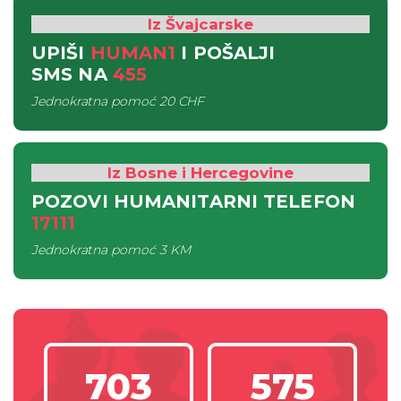
Iz Švajcarske
UPIŠI
HUMAN1
I POŠALJI
SMS
NA
455
Jednokratna pomoć
20 CHF
Iz Bosne i Hercegovine
POZOVI HUMANITARNI TELEFON
17111
Jednokratna pomoć
3 KM
703
575