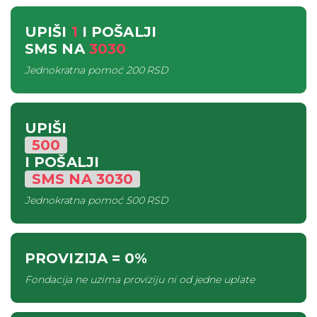
UPIŠI
1
I POŠALJI
SMS
NA
3030
Jednokratna pomoć
200 RSD
UPIŠI
500
I POŠALJI
SMS
NA
3030
Jednokratna pomoć
500 RSD
PROVIZIJA
= 0%
Fondacija ne uzima proviziju ni od jedne uplate