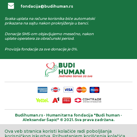
fondacija@budihuman.rs
Svaka uplata na račune korisnika biće automatski
prikazana na sajtu nakon proknjiženja u banci.
Donacije SMS-om objavljujemo mesečno, nakon
uplate operatera za obračunski period.
Provizija fondacije za sve donacije je 0%.
Budihuman.rs -
Humanitarna fondacija
"Budi human -
Aleksandar Šapić" © 2021.
Sva prava zadržana.
Ova veb stranica koristi kolačiće radi poboljšanja
korisničkog iskustva.
Prihvatanjem korišćenja kolačića