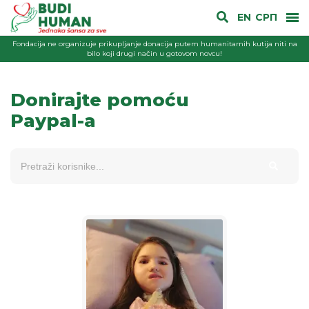
EN
СРП
Fondacija ne organizuje prikupljanje donacija putem humanitarnih kutija niti na
bilo koji drugi način u gotovom novcu!
Donirajte pomoću
Paypal-a