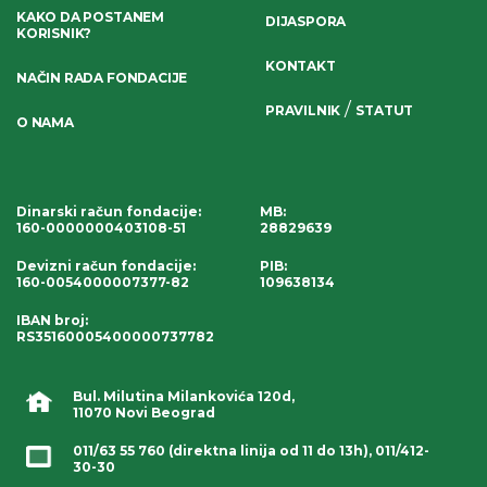
KAKO DA POSTANEM
DIJASPORA
KORISNIK?
KONTAKT
NAČIN RADA FONDACIJE
/
PRAVILNIK
STATUT
O NAMA
Dinarski račun fondacije
:
MB:
160-0000000403108-51
28829639
Devizni račun fondacije
:
PIB:
160-0054000007377-82
109638134
IBAN broj
:
RS35160005400000737782
Bul. Milutina Milankovića 120d,
11070 Novi Beograd
011/63 55 760
(direktna linija od 11 do 13h),
011/412-
30-30