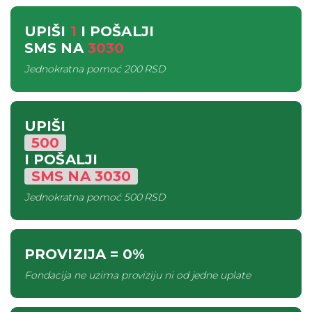
UPIŠI
1
I POŠALJI
SMS
NA
3030
Jednokratna pomoć
200 RSD
UPIŠI
500
I POŠALJI
SMS
NA
3030
Jednokratna pomoć
500 RSD
PROVIZIJA
= 0%
Fondacija ne uzima proviziju ni od jedne uplate