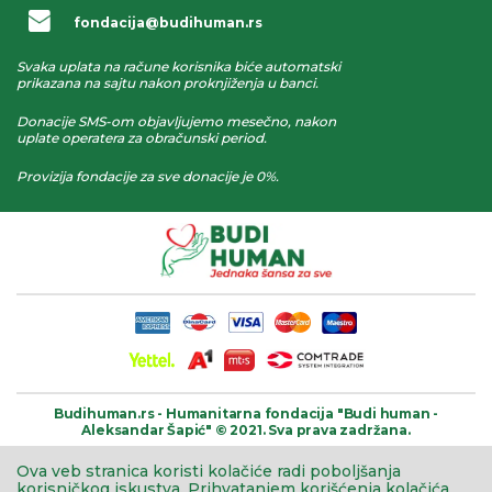
fondacija@budihuman.rs
Svaka uplata na račune korisnika biće automatski
prikazana na sajtu nakon proknjiženja u banci.
Donacije SMS-om objavljujemo mesečno, nakon
uplate operatera za obračunski period.
Provizija fondacije za sve donacije je 0%.
Budihuman.rs -
Humanitarna fondacija
"Budi human -
Aleksandar Šapić" © 2021.
Sva prava zadržana.
Ova veb stranica koristi kolačiće radi poboljšanja
korisničkog iskustva.
Prihvatanjem korišćenja kolačića