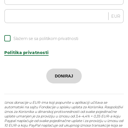
EUR
Slažem se sa politikom privatnosti
Politika privatnosti
DONIRAJ
Iznos donacije u EUR-ima koji popunite u aplikaciji učitava se
automatski na sajtu Fondacije u spisku uplata za Korisnika. Raspoloživi
iznos za Korisnika u dinarskoj protivvrednosti od svake pojedinačne
uplate umanjen je za proviziju u iznosu od 3,4-4,4% + 0,35 EUR-a koju
Paypal naplaćuje od svake pojedinačne uplate i za proviziju u iznosu od
10 EUR-a koju PayPal naplaćuje od ukupnog iznosa transakcije koja se