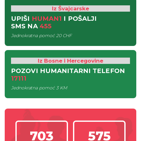
Iz Švajcarske
UPIŠI
HUMAN1
I POŠALJI
SMS
NA
455
Jednokratna pomoć
20 CHF
Iz Bosne i Hercegovine
POZOVI HUMANITARNI TELEFON
17111
Jednokratna pomoć
3 KM
703
575