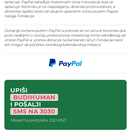
isplaćuje. PayPal određuje maksimalni iznos transakcije koja se
isplaćuje. Korisniku je na raspolaganju dinarska protivvrednost, a
dinamika isplate zavisi od ukupno uplaćenih iznosa putem Paypal
naloga Fondacije.
Donacije izvršene putem PayPal-a prenose se na račune Korisnika dva
puta nedeljno! U slučaju prekoračenja mesečnog limita određenog od
strane PayPal-a prenos donacija na bankarski račun Fondacije neće
biti moguć do početka narednog kalendarskog meseca.
UPIŠI
BUDIHUMAN
I POŠALJI
SMS
NA
3030
Mesečna pretplata
200 RSD