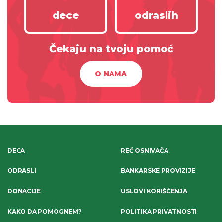
dece
odraslih
Čekaju na tvoju pomoć
O NAMA
DECA
REČ OSNIVAČA
ODRASLI
BANKARSKE PROVIZIJE
DONACIJE
USLOVI KORIŠĆENJA
KAKO DA POMOGNEM?
POLITIKA PRIVATNOSTI