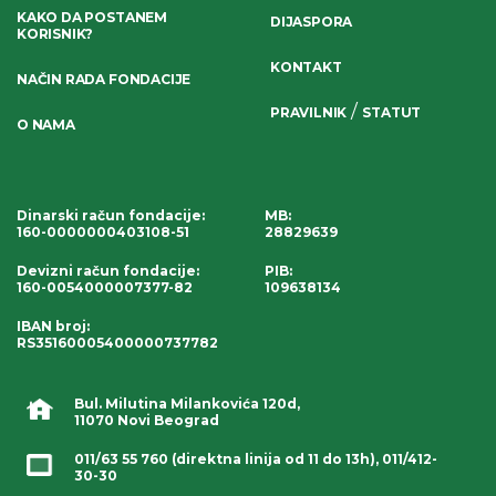
KAKO DA POSTANEM
DIJASPORA
KORISNIK?
KONTAKT
NAČIN RADA FONDACIJE
/
PRAVILNIK
STATUT
O NAMA
Dinarski račun fondacije
:
MB:
160-0000000403108-51
28829639
Devizni račun fondacije
:
PIB:
160-0054000007377-82
109638134
IBAN broj
:
RS35160005400000737782
Bul. Milutina Milankovića 120d,
11070 Novi Beograd
011/63 55 760
(direktna linija od 11 do 13h),
011/412-
30-30