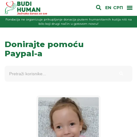
EN
СРП
Fondacija ne organizuje prikupljanje donacija putem humanitarnih kutija niti na
bilo koji drugi način u gotovom novcu!
Donirajte pomoću
Paypal-a