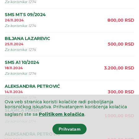
Za korisnika
:
1274
SMS MTS 09/2024
800,00
RSD
26.11.2024
Za korisnika
:
1274
BILJANA LAZAREVIC
500,00
RSD
25.11.2024
Za korisnika
:
1274
SMS A1 10/2024
3.200,00
RSD
18.11.2024
Za korisnika
:
1274
ALEKSANDRA PETROVIĆ
300,00
RSD
14.11.2024
Za korisnika
:
1274
Ova veb stranica koristi kolačiće radi poboljšanja
korisničkog iskustva.
Prihvatanjem korišćenja kolačića
SLAVICA FERENC
saglasni ste sa
Politikom kolačića
.
1.000,00
RSD
14.11.2024
Za korisnika
:
1274
Prihvatam
ALEKSANDRA PETROVIC