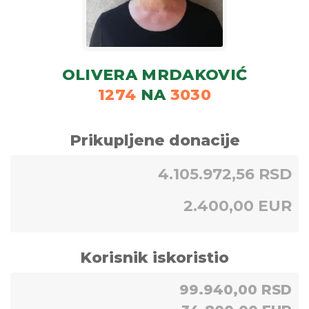
OLIVERA MRDAKOVIĆ
1274
NA
3030
Prikupljene donacije
4.105.972,56 RSD
2.400,00 EUR
Korisnik iskoristio
99.940,00 RSD