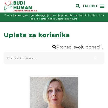
EN
СРП
Fondacija ne organizuje prikupljanje donacija putem humanitarnih kutija niti na
bilo koji drugi način u gotovom novcu!
Uplate za korisnika
Pronađi svoju donaciju