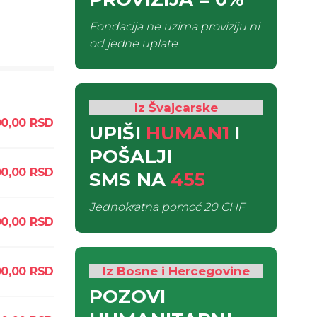
Fondacija ne uzima proviziju ni
od jedne uplate
Iz Švajcarske
0,00
RSD
UPIŠI
HUMAN1
I
POŠALJI
0,00
RSD
SMS
NA
455
Jednokratna pomoć
20 CHF
0,00
RSD
Iz Bosne i Hercegovine
0,00
RSD
POZOVI