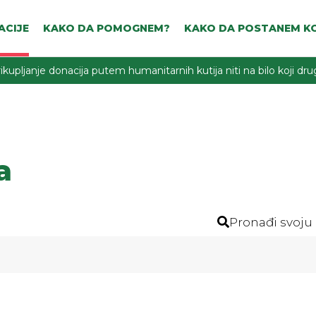
ACIJE
KAKO DA POMOGNEM?
KAKO DA POSTANEM KO
ikupljanje donacija putem humanitarnih kutija niti na bilo koji d
a
Pronađi svoju