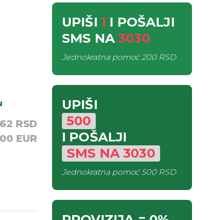
UPIŠI
1
I POŠALJI
SMS
NA
3030
Jednokratna pomoć
200 RSD
UPIŠI
u
500
,62 RSD
I POŠALJI
,00 EUR
SMS
NA
3030
Jednokratna pomoć
500 RSD
PROVIZIJA
= 0%