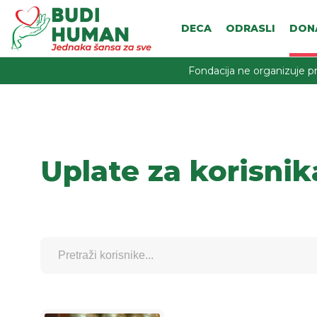
DECA
ODRASLI
DON
Fondacija ne organizuje pr
Uplate za korisnik