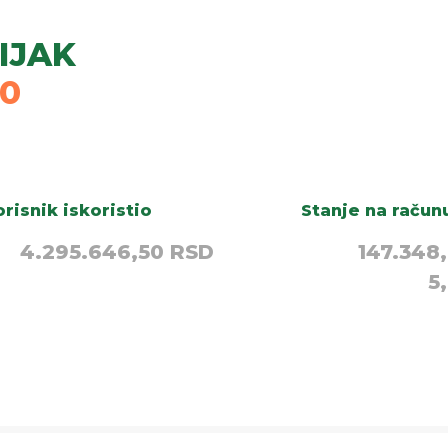
IJAK
30
risnik iskoristio
Stanje na račun
4.295.646,50 RSD
147.348
5