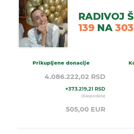
RADIVOJ Š
139
NA
30
Prikupljene donacije
Ko
4.086.222,02 RSD
+
373.219,21
RSD
(
Raspodela
)
505,00 EUR