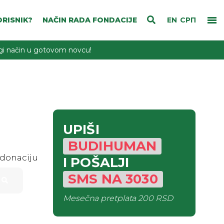
RISNIK?
NAČIN RADA FONDACIJE
EN
СРП
rugi način u gotovom novcu!
UPIŠI
BUDIHUMAN
 donaciju
I POŠALJI
SMS
NA
3030
Mesečna pretplata
200 RSD