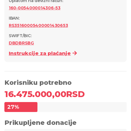
Uplatom na devizni račun
:
160-0054000014306-53
IBAN:
RS35160005400001430653
SWIFT/BIC:
DBDBRSBG
Instrukcije za plaćanje
Korisniku potrebno
16.475.000,00
RSD
27
%
Prikupljene donacije