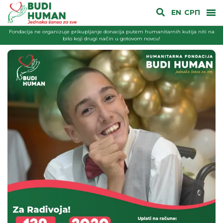
EN
СРП
Fondacija ne organizuje prikupljanje donacija putem humanitarnih kutija niti na
bilo koji drugi način u gotovom novcu!