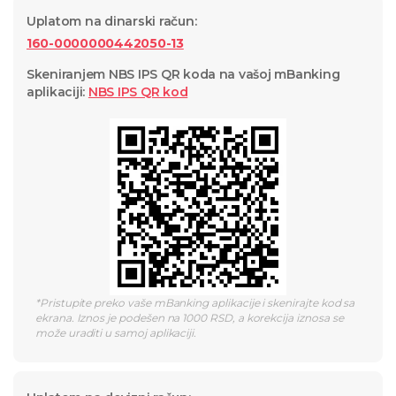
Uplatom na dinarski račun
:
160-0000000442050-13
Skeniranjem NBS IPS QR koda na vašoj mBanking
aplikaciji
:
NBS IPS QR
kod
*
Pristupite preko vaše mBanking aplikacije i skenirajte kod sa
ekrana. Iznos je podešen na 1000 RSD, a korekcija iznosa se
može uraditi u samoj aplikaciji.