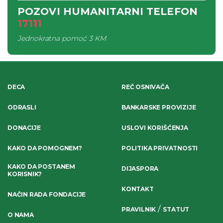
POZOVI HUMANITARNI TELEFON
17111
Jednokratna pomoć
3 KM
DECA
REČ OSNIVAČA
ODRASLI
BANKARSKE PROVIZIJE
DONACIJE
USLOVI KORIŠĆENJA
KAKO DA POMOGNEM?
POLITIKA PRIVATNOSTI
KAKO DA POSTANEM
DIJASPORA
KORISNIK?
KONTAKT
NAČIN RADA FONDACIJE
/
PRAVILNIK
STATUT
O NAMA