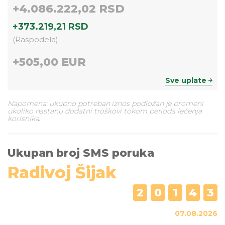
+
4.086.222,02 RSD
+
373.219,21 RSD
(
Raspodela
)
+
505,00 EUR
Sve uplate
Napomena: ukupno potreban iznos podložan je promeni
ukoliko nastanu dodatni troškovi tokom perioda lečenja
korisnika.
Ukupan broj SMS poruka
Radivoj Šijak
2
0
1
4
3
07.08.2026