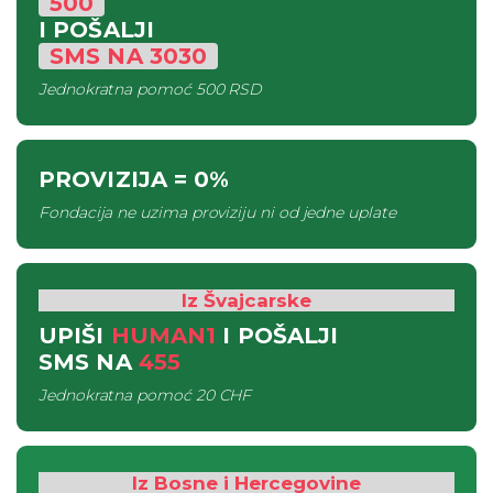
500
I POŠALJI
SMS
NA
3030
Jednokratna pomoć
500 RSD
PROVIZIJA
= 0%
Fondacija ne uzima proviziju ni od jedne uplate
Iz Švajcarske
UPIŠI
HUMAN1
I POŠALJI
SMS
NA
455
Jednokratna pomoć
20 CHF
Iz Bosne i Hercegovine