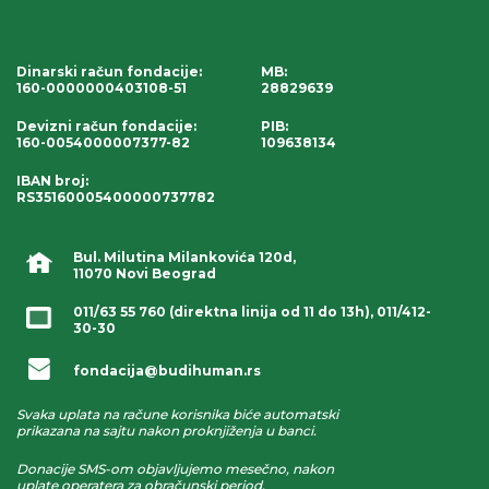
Dinarski račun fondacije
:
MB:
160-0000000403108-51
28829639
Devizni račun fondacije
:
PIB:
160-0054000007377-82
109638134
IBAN broj
:
RS35160005400000737782
Bul. Milutina Milankovića 120d,
11070 Novi Beograd
011/63 55 760
(direktna linija od 11 do 13h),
011/412-
30-30
fondacija@budihuman.rs
Svaka uplata na račune korisnika biće automatski
prikazana na sajtu nakon proknjiženja u banci.
Donacije SMS-om objavljujemo mesečno, nakon
uplate operatera za obračunski period.