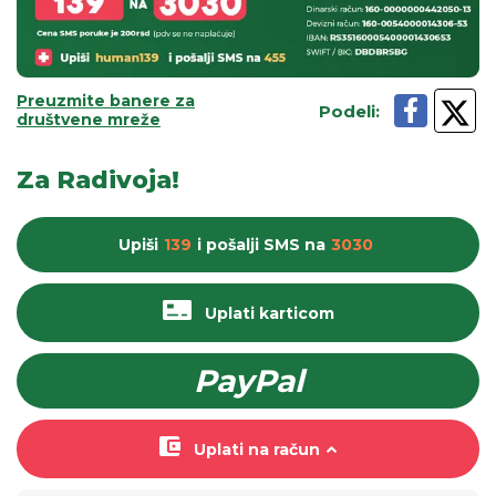
Preuzmite banere za
Podeli
:
društvene mreže
Za Radivoja!
Upiši
139
i pošalji
SMS
na
3030
Uplati karticom
PayPal
Uplati na račun