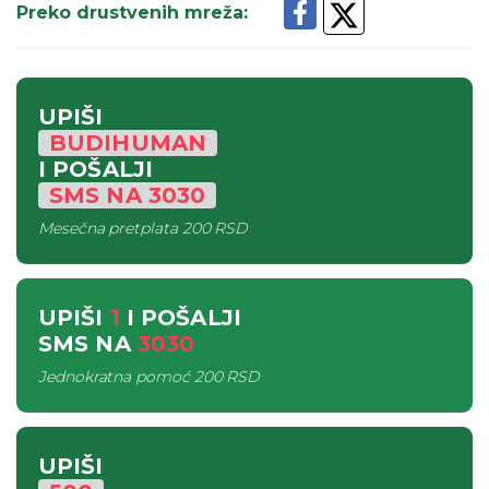
Preko drustvenih mreža
:
UPIŠI
BUDIHUMAN
I POŠALJI
SMS
NA
3030
Mesečna pretplata
200 RSD
UPIŠI
1
I POŠALJI
SMS
NA
3030
Jednokratna pomoć
200 RSD
UPIŠI