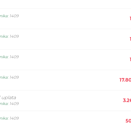
nika
:
1409
nika
:
1409
nika
:
1409
nika
:
1409
17.8
 uplata
3.2
nika
:
1409
nika
:
1409
5