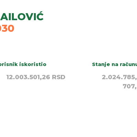
AILOVIĆ
030
risnik iskoristio
Stanje na račun
12.003.501,26 RSD
2.024.785
707