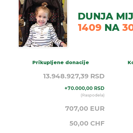
DUNJA MIJ
1409
NA
3
Prikupljene donacije
Ko
13.948.927,39 RSD
+
70.000,00
RSD
(
Raspodela
)
707,00 EUR
50,00 CHF