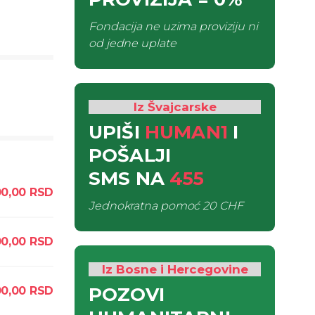
Fondacija ne uzima proviziju ni
od jedne uplate
Iz Švajcarske
UPIŠI
HUMAN1
I
POŠALJI
SMS
NA
455
0,00
RSD
Jednokratna pomoć
20 CHF
00,00
RSD
Iz Bosne i Hercegovine
POZOVI
00,00
RSD