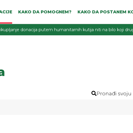
ACIJE
KAKO DA POMOGNEM?
KAKO DA POSTANEM KO
ikupljanje donacija putem humanitarnih kutija niti na bilo koji d
a
Pronađi svoju