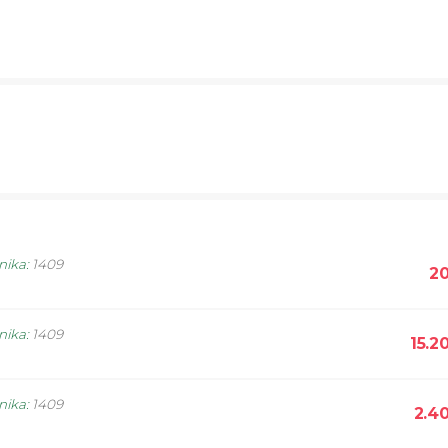
nika
:
1409
20
nika
:
1409
15.2
nika
:
1409
2.4