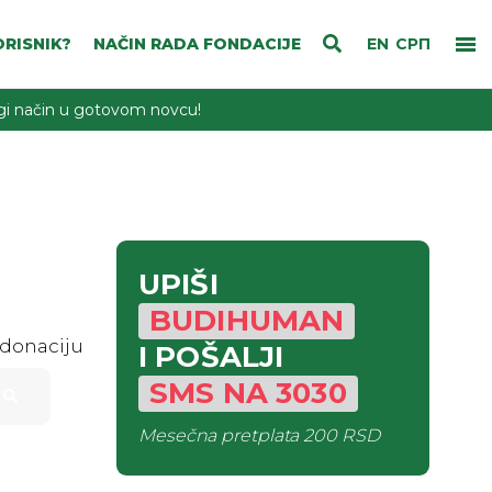
RISNIK?
NAČIN RADA FONDACIJE
EN
СРП
rugi način u gotovom novcu!
UPIŠI
BUDIHUMAN
 donaciju
I POŠALJI
SMS
NA
3030
Mesečna pretplata
200 RSD