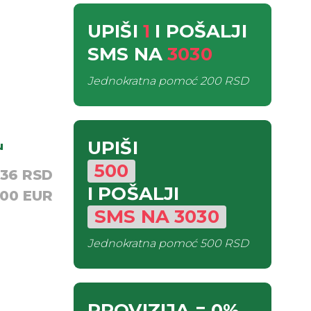
UPIŠI
1
I POŠALJI
SMS
NA
3030
Jednokratna pomoć
200 RSD
UPIŠI
u
500
,36 RSD
I POŠALJI
,00 EUR
SMS
NA
3030
Jednokratna pomoć
500 RSD
PROVIZIJA
= 0%