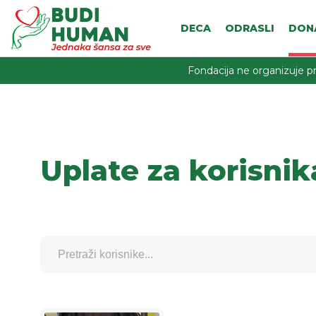
DECA
ODRASLI
DON
Fondacija ne organizuje pr
Uplate za korisnik