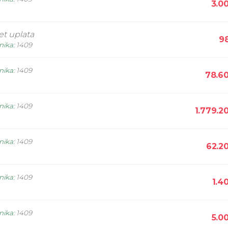
3.0
et uplata
9
nika
:
1409
nika
:
1409
78.6
nika
:
1409
1.779.2
nika
:
1409
62.2
nika
:
1409
1.4
nika
:
1409
5.0