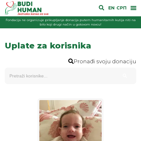
EN
СРП
Fondacija ne organizuje prikupljanje donacija putem humanitarnih kutija niti na
bilo koji drugi način u gotovom novcu!
Uplate za korisnika
Pronađi svoju donaciju