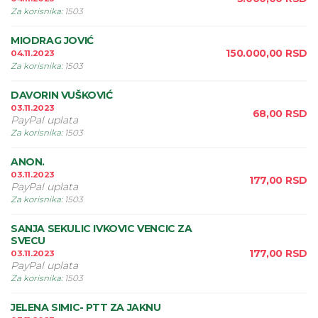
Za korisnika
:
1503
MIODRAG JOVIĆ
150.000,00
RSD
04.11.2023
Za korisnika
:
1503
DAVORIN VUŠKOVIĆ
03.11.2023
68,00
RSD
PayPal uplata
Za korisnika
:
1503
ANON.
03.11.2023
177,00
RSD
PayPal uplata
Za korisnika
:
1503
SANJA SEKULIC IVKOVIC VENCIC ZA
SVECU
177,00
RSD
03.11.2023
PayPal uplata
Za korisnika
:
1503
JELENA SIMIC- PTT ZA JAKNU