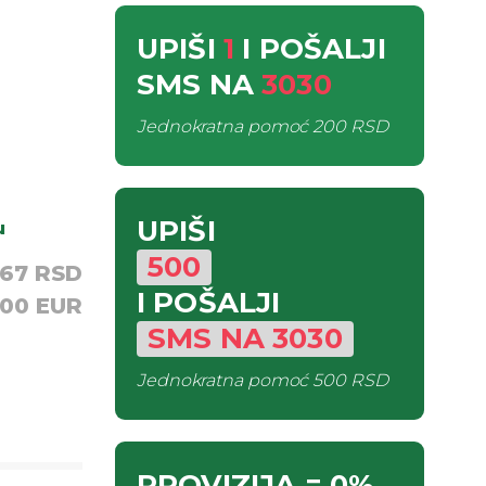
UPIŠI
1
I POŠALJI
SMS
NA
3030
Jednokratna pomoć
200 RSD
UPIŠI
u
500
,67 RSD
I POŠALJI
,00 EUR
SMS
NA
3030
Jednokratna pomoć
500 RSD
PROVIZIJA
= 0%