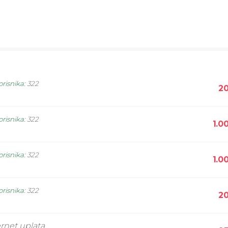
orisnika
:
322
20
orisnika
:
322
1.0
orisnika
:
322
1.0
orisnika
:
322
20
ernet uplata