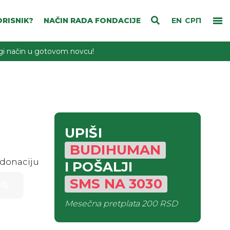
RISNIK?
NAČIN RADA FONDACIJE
EN
СРП
rugi način u gotovom novcu!
UPIŠI
BUDIHUMAN
 donaciju
I POŠALJI
SMS
NA
3030
Mesečna pretplata
200 RSD