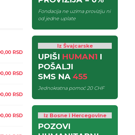
Fondacija ne uzima proviziju ni
od jedne uplate
Iz Švajcarske
0,00
RSD
UPIŠI
HUMAN1
I
POŠALJI
00,00
RSD
SMS
NA
455
Jednokratna pomoć
20 CHF
00,00
RSD
Iz Bosne i Hercegovine
0,00
RSD
POZOVI