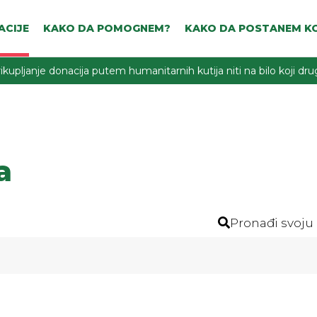
ACIJE
KAKO DA POMOGNEM?
KAKO DA POSTANEM KO
ikupljanje donacija putem humanitarnih kutija niti na bilo koji d
a
Pronađi svoju