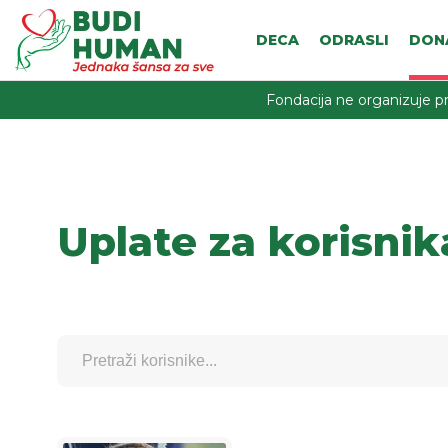
DECA
ODRASLI
DON
Fondacija ne organizuje pr
Uplate za korisnik