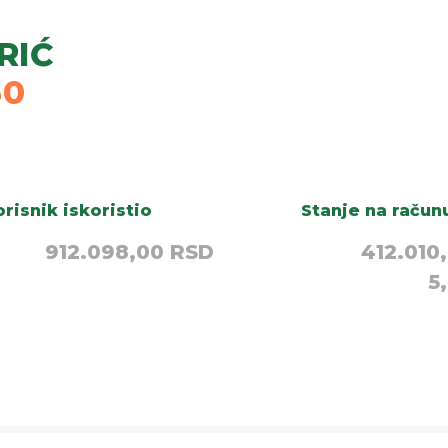
RIĆ
30
risnik iskoristio
Stanje na račun
912.098,00 RSD
412.010
5