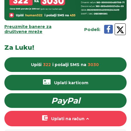
Preuzmite banere za
Podeli
:
društvene mreže
Za Luku!
Upiši
322
i pošalji
SMS
na
3030
Uplati karticom
PayPal
Uplati na račun