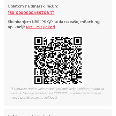
Uplatom na dinarski račun
:
160-0000000469708-71
Skeniranjem NBS IPS QR koda na vašoj mBanking
aplikaciji
:
NBS IPS QR
kod
*
Pristupite preko vaše mBanking aplikacije i skenirajte kod sa
ekrana. Iznos je podešen na 1000 RSD, a korekcija iznosa se
može uraditi u samoj aplikaciji.