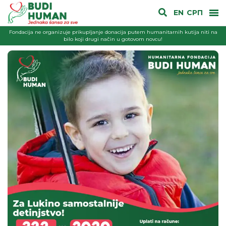
EN
СРП
Fondacija ne organizuje prikupljanje donacija putem humanitarnih kutija niti na
bilo koji drugi način u gotovom novcu!