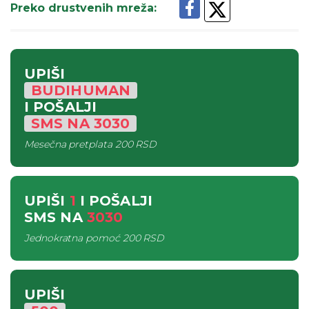
Preko drustvenih mreža
:
UPIŠI
BUDIHUMAN
I POŠALJI
SMS
NA
3030
Mesečna pretplata
200 RSD
UPIŠI
1
I POŠALJI
SMS
NA
3030
Jednokratna pomoć
200 RSD
UPIŠI