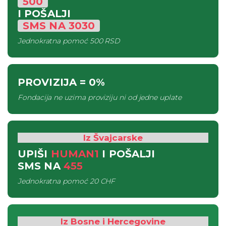
500
I POŠALJI
SMS
NA
3030
Jednokratna pomoć
500 RSD
PROVIZIJA
= 0%
Fondacija ne uzima proviziju ni od jedne uplate
Iz Švajcarske
UPIŠI
HUMAN1
I POŠALJI
SMS
NA
455
Jednokratna pomoć
20 CHF
Iz Bosne i Hercegovine