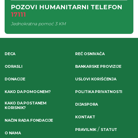
POZOVI HUMANITARNI TELEFON
17111
Jednokratna pomoć
3 KM
DECA
REČ OSNIVAČA
ODRASLI
BANKARSKE PROVIZIJE
DONACIJE
USLOVI KORIŠĆENJA
KAKO DA POMOGNEM?
POLITIKA PRIVATNOSTI
KAKO DA POSTANEM
DIJASPORA
KORISNIK?
KONTAKT
NAČIN RADA FONDACIJE
/
PRAVILNIK
STATUT
O NAMA