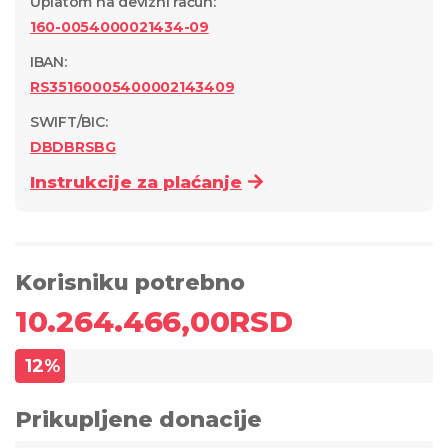
Uplatom na devizni račun
:
160-0054000021434-09
IBAN:
RS35160005400002143409
SWIFT/BIC:
DBDBRSBG
Instrukcije za plaćanje
Korisniku potrebno
10.264.466,00
RSD
12
%
Prikupljene donacije