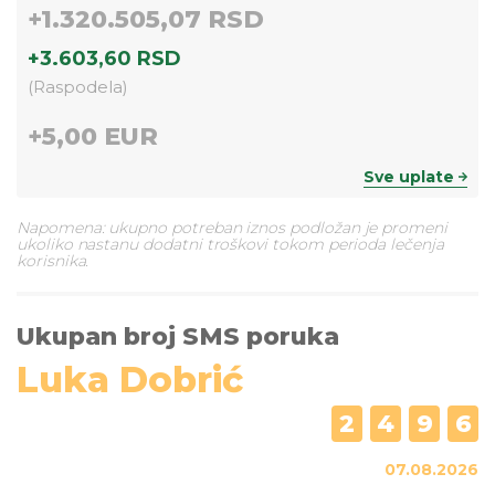
+
1.320.505,07 RSD
+
3.603,60 RSD
(
Raspodela
)
+
5,00 EUR
Sve uplate
Napomena: ukupno potreban iznos podložan je promeni
ukoliko nastanu dodatni troškovi tokom perioda lečenja
korisnika.
Ukupan broj SMS poruka
Luka Dobrić
2
4
9
6
07.08.2026