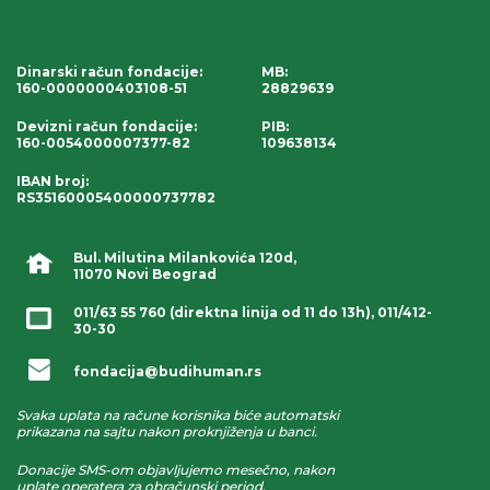
Dinarski račun fondacije
:
MB:
160-0000000403108-51
28829639
Devizni račun fondacije
:
PIB:
160-0054000007377-82
109638134
IBAN broj
:
RS35160005400000737782
Bul. Milutina Milankovića 120d,
11070 Novi Beograd
011/63 55 760
(direktna linija od 11 do 13h),
011/412-
30-30
fondacija@budihuman.rs
Svaka uplata na račune korisnika biće automatski
prikazana na sajtu nakon proknjiženja u banci.
Donacije SMS-om objavljujemo mesečno, nakon
uplate operatera za obračunski period.