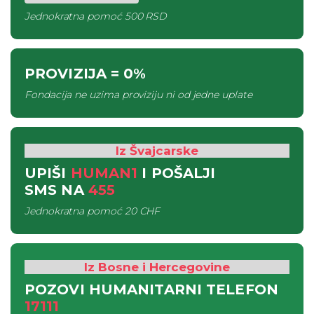
Jednokratna pomoć
500 RSD
PROVIZIJA
= 0%
Fondacija ne uzima proviziju ni od jedne uplate
Iz Švajcarske
UPIŠI
HUMAN1
I POŠALJI
SMS
NA
455
Jednokratna pomoć
20 CHF
Iz Bosne i Hercegovine
POZOVI HUMANITARNI TELEFON
17111