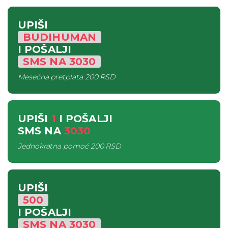
UPIŠI
BUDIHUMAN
I POŠALJI
SMS
NA
3030
Mesečna pretplata
200 RSD
UPIŠI
1
I POŠALJI
SMS
NA
3030
Jednokratna pomoć
200 RSD
UPIŠI
500
I POŠALJI
SMS
NA
3030