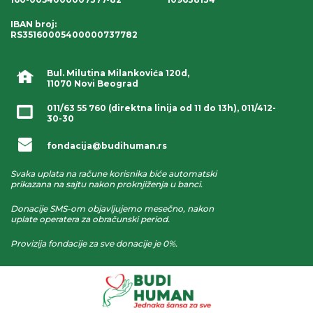
IBAN broj
:
RS35160005400000737782
Bul. Milutina Milankovića 120d,
11070 Novi Beograd
011/63 55 760
(direktna linija od 11 do 13h),
011/412-
30-30
fondacija@budihuman.rs
Svaka uplata na račune korisnika biće automatski
prikazana na sajtu nakon proknjiženja u banci.
Donacije SMS-om objavljujemo mesečno, nakon
uplate operatera za obračunski period.
Provizija fondacije za sve donacije je 0%.