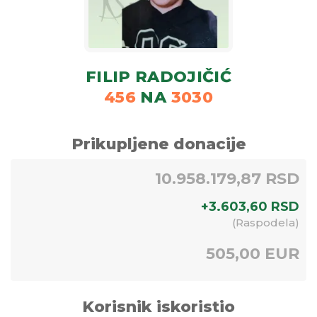
FILIP RADOJIČIĆ
456
NA
3030
Prikupljene donacije
10.958.179,87 RSD
+
3.603,60
RSD
(
Raspodela
)
505,00 EUR
Korisnik iskoristio