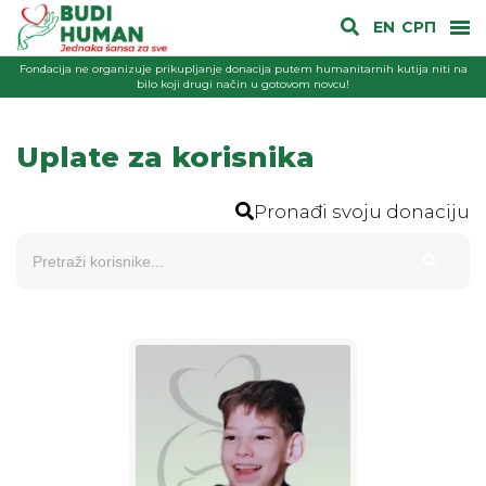
EN
СРП
Fondacija ne organizuje prikupljanje donacija putem humanitarnih kutija niti na
bilo koji drugi način u gotovom novcu!
Uplate za korisnika
Pronađi svoju donaciju