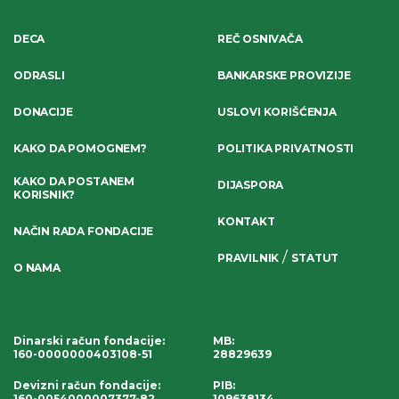
DECA
REČ OSNIVAČA
ODRASLI
BANKARSKE PROVIZIJE
DONACIJE
USLOVI KORIŠĆENJA
KAKO DA POMOGNEM?
POLITIKA PRIVATNOSTI
KAKO DA POSTANEM
DIJASPORA
KORISNIK?
KONTAKT
NAČIN RADA FONDACIJE
/
PRAVILNIK
STATUT
O NAMA
Dinarski račun fondacije
:
MB:
160-0000000403108-51
28829639
Devizni račun fondacije
:
PIB:
160-0054000007377-82
109638134