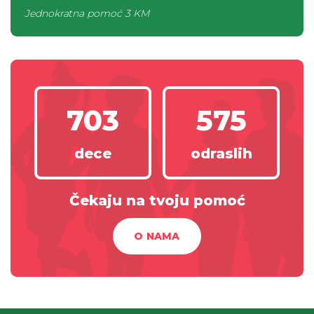
Jednokratna pomoć
3 KM
703
575
dece
odraslih
Čekaju na tvoju pomoć
O NAMA