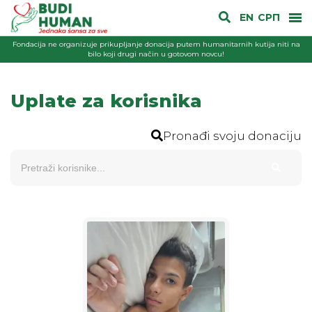
EN
СРП
Fondacija ne organizuje prikupljanje donacija putem humanitarnih kutija niti na
bilo koji drugi način u gotovom novcu!
Uplate za korisnika
Pronađi svoju donaciju