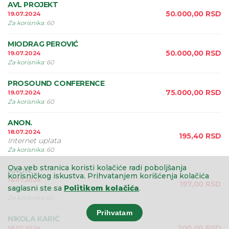
AVL PROJEKT
50.000,00
RSD
19.07.2024
Za korisnika
:
60
MIODRAG PEROVIĆ
50.000,00
RSD
19.07.2024
Za korisnika
:
60
PROSOUND CONFERENCE
75.000,00
RSD
19.07.2024
Za korisnika
:
60
ANON.
18.07.2024
195,40
RSD
Internet uplata
Za korisnika
:
60
Ova veb stranica koristi kolačiće radi poboljšanja
ANON.
korisničkog iskustva.
Prihvatanjem korišćenja kolačića
18.07.2024
197,00
RSD
saglasni ste sa
Politikom kolačića
.
Internet uplata
Za korisnika
:
60
Prihvatam
NIKOLA KARIĆ
200,00
RSD
18.07.2024