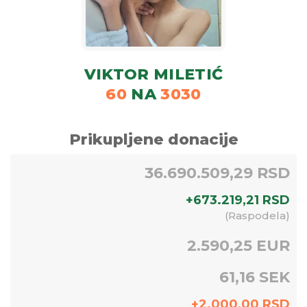
VIKTOR MILETIĆ
60
NA
3030
Prikupljene donacije
36.690.509,29 RSD
+
673.219,21
RSD
(
Raspodela
)
2.590,25 EUR
61,16 SEK
+
2.000,00
RSD