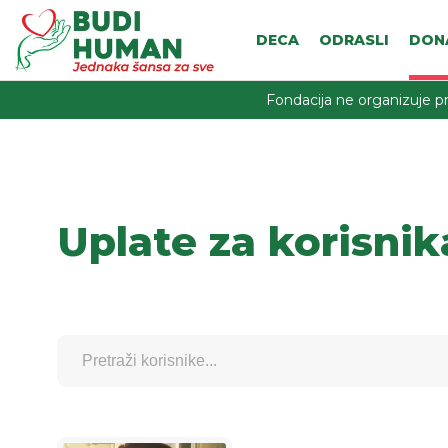
DECA
ODRASLI
DON
Fondacija ne organizuje pr
Uplate za korisnik