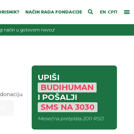
RISNIK?
NAČIN RADA FONDACIJE
EN
СРП
rugi način u gotovom novcu!
UPIŠI
BUDIHUMAN
 donaciju
I POŠALJI
SMS
NA
3030
Mesečna pretplata
200 RSD