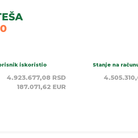
TEŠA
30
risnik iskoristio
Stanje na račun
4.923.677,08 RSD
4.505.310
187.071,62 EUR