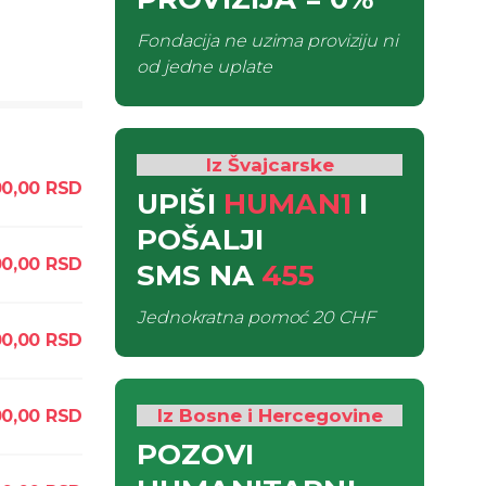
Fondacija ne uzima proviziju ni
od jedne uplate
Iz Švajcarske
00,00
RSD
UPIŠI
HUMAN1
I
POŠALJI
00,00
RSD
SMS
NA
455
Jednokratna pomoć
20 CHF
00,00
RSD
Iz Bosne i Hercegovine
00,00
RSD
POZOVI