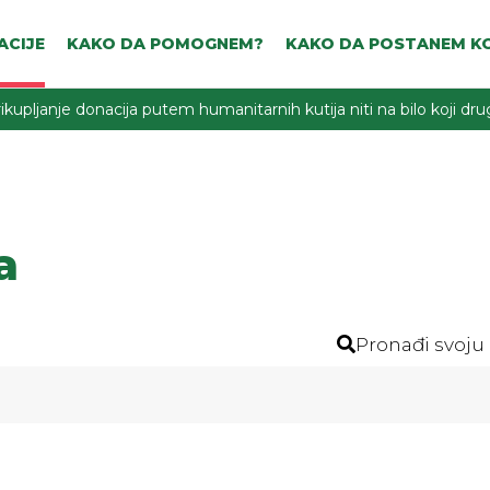
ACIJE
KAKO DA POMOGNEM?
KAKO DA POSTANEM KO
ikupljanje donacija putem humanitarnih kutija niti na bilo koji d
a
Pronađi svoju