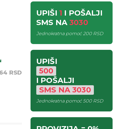
UPIŠI
1
I POŠALJI
SMS
NA
3030
Jednokratna pomoć
200 RSD
UPIŠI
u
500
,64 RSD
I POŠALJI
SMS
NA
3030
Jednokratna pomoć
500 RSD
PROVIZIJA
= 0%