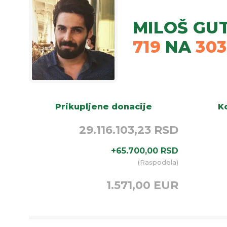
MILOŠ GU
719
NA
30
Prikupljene donacije
Ko
29.116.103,23 RSD
+
65.700,00
RSD
(
Raspodela
)
1.571,00 EUR