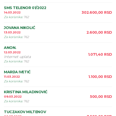
SMS TELENOR 01/2022
302.600,00
RSD
14.03.2022
Za korisnika
:
762
JOVANA NIKOLIĆ
2.600,00
RSD
13.03.2022
Za korisnika
:
762
ANON.
12.03.2022
1.071,40
RSD
Internet uplata
Za korisnika
:
762
MARIJA IVETIĆ
1.100,00
RSD
11.03.2022
Za korisnika
:
762
KRISTINA MILADINOVIĆ
500,00
RSD
09.03.2022
Za korisnika
:
762
TUCZAKOV MILTENOV