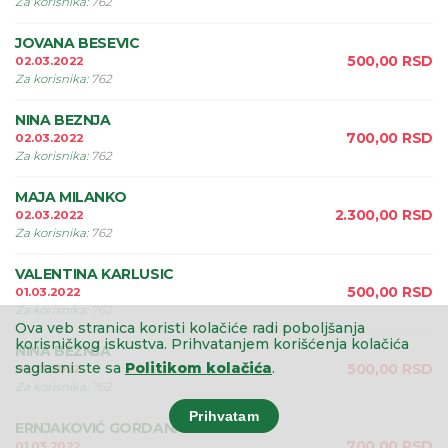
Za korisnika
:
762
JOVANA BESEVIC
500,00
RSD
02.03.2022
Za korisnika
:
762
NINA BEZNJA
700,00
RSD
02.03.2022
Za korisnika
:
762
MAJA MILANKO
2.300,00
RSD
02.03.2022
Za korisnika
:
762
VALENTINA KARLUSIC
500,00
RSD
01.03.2022
Za korisnika
:
762
Ova veb stranica koristi kolačiće radi poboljšanja
korisničkog iskustva.
Prihvatanjem korišćenja kolačića
NINA BEZNJA
saglasni ste sa
Politikom kolačića
.
500,00
RSD
01.03.2022
Za korisnika
:
762
Prihvatam
ERNJAKOVIĆ GORDANA
700,00
RSD
01.03.2022