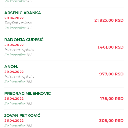
Za korisnika
:
762
ARSENIC ARANKA
29.04.2022
21.825,00
RSD
PayPal uplata
Za korisnika
:
762
RADONJA GUREŠIĆ
29.04.2022
1.461,00
RSD
Internet uplata
Za korisnika
:
762
ANON.
29.04.2022
977,00
RSD
Internet uplata
Za korisnika
:
762
PREDRAG MILENKOVIC
178,00
RSD
26.04.2022
Za korisnika
:
762
JOVAN PETKOVIĆ
308,00
RSD
26.04.2022
Za korisnika
:
762