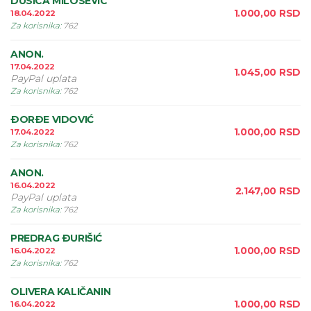
DUSICA MILOSEVIC
1.000,00
RSD
18.04.2022
Za korisnika
:
762
ANON.
17.04.2022
1.045,00
RSD
PayPal uplata
Za korisnika
:
762
ÐORÐE VIDOVIĆ
1.000,00
RSD
17.04.2022
Za korisnika
:
762
ANON.
16.04.2022
2.147,00
RSD
PayPal uplata
Za korisnika
:
762
PREDRAG ÐURIŠIĆ
1.000,00
RSD
16.04.2022
Za korisnika
:
762
OLIVERA KALIČANIN
1.000,00
RSD
16.04.2022