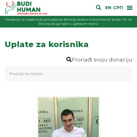
EN
СРП
Fondacija ne organizuje prikupljanje donacija putem humanitarnih kutija niti na
bilo koji drugi način u gotovom novcu!
Uplate za korisnika
Pronađi svoju donaciju