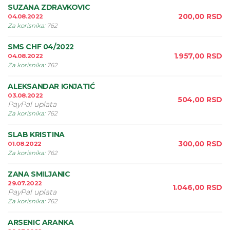
SUZANA ZDRAVKOVIC
200,00
RSD
04.08.2022
Za korisnika
:
762
SMS CHF 04/2022
1.957,00
RSD
04.08.2022
Za korisnika
:
762
ALEKSANDAR IGNJATIĆ
03.08.2022
504,00
RSD
PayPal uplata
Za korisnika
:
762
SLAB KRISTINA
300,00
RSD
01.08.2022
Za korisnika
:
762
ZANA SMILJANIC
29.07.2022
1.046,00
RSD
PayPal uplata
Za korisnika
:
762
ARSENIC ARANKA