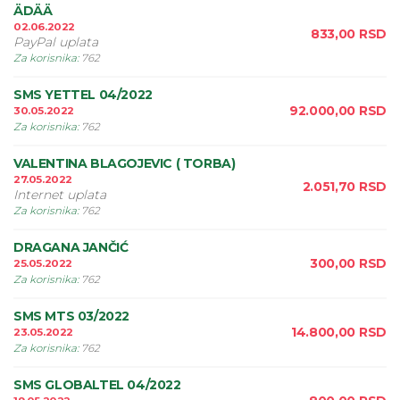
ÄDÄÄ
02.06.2022
833,00
RSD
PayPal uplata
Za korisnika
:
762
SMS YETTEL 04/2022
92.000,00
RSD
30.05.2022
Za korisnika
:
762
VALENTINA BLAGOJEVIC ( TORBA)
27.05.2022
2.051,70
RSD
Internet uplata
Za korisnika
:
762
DRAGANA JANČIĆ
300,00
RSD
25.05.2022
Za korisnika
:
762
SMS MTS 03/2022
14.800,00
RSD
23.05.2022
Za korisnika
:
762
SMS GLOBALTEL 04/2022